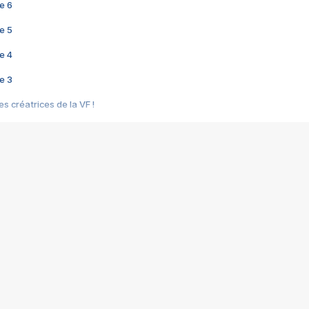
e 6
e 5
e 4
e 3
s créatrices de la VF !
e 2
e 1
e Mektoub My Love arrive enfin ! Rencontre avec Shaïn Boumedine et Sal
i : après Toni en famille
elle réalise le bouleversant Dites lui que je l'aime
ais ! Rencontre autour de Vie privée de Rebecca Zlotowski
 de Marguerite, Grave... Rencontre avec Ella Rumpf
 Les Rêveurs, un film intime sur la santé mentale