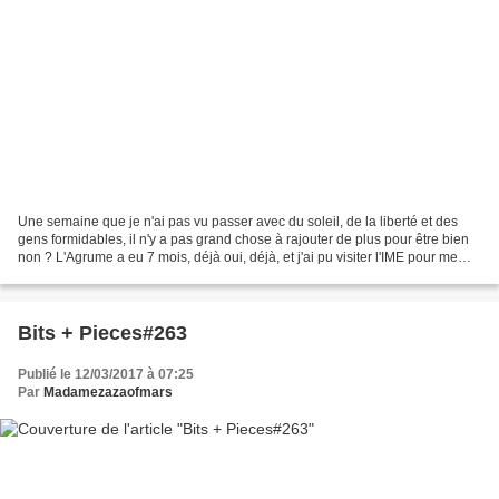
Une semaine que je n'ai pas vu passer avec du soleil, de la liberté et des
gens formidables, il n'y a pas grand chose à rajouter de plus pour être bien
non ? L'Agrume a eu 7 mois, déjà oui, déjà, et j'ai pu visiter l'IME pour me
faire une idée plus précise...
Bits + Pieces#263
Publié le 12/03/2017 à 07:25
Par
Madamezazaofmars