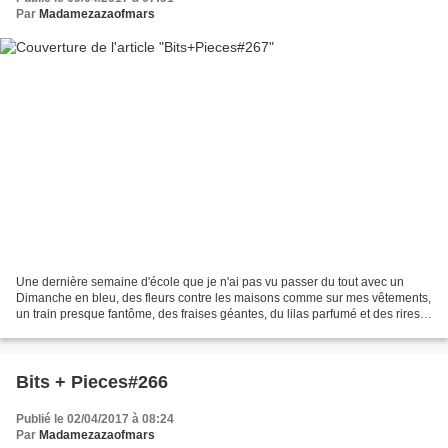
Par
Madamezazaofmars
Une dernière semaine d'école que je n'ai pas vu passer du tout avec un
Dimanche en bleu, des fleurs contre les maisons comme sur mes vêtements,
un train presque fantôme, des fraises géantes, du lilas parfumé et des rires à
gogo. Tout commence vraiment...
Bits + Pieces#266
Publié le 02/04/2017 à 08:24
Par
Madamezazaofmars