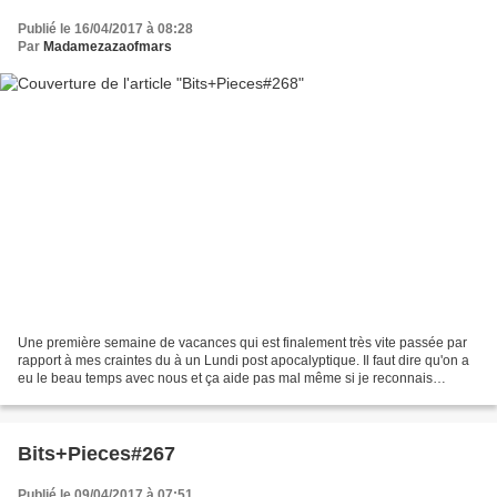
Publié le 16/04/2017 à 08:28
Par
Madamezazaofmars
Une première semaine de vacances qui est finalement très vite passée par
rapport à mes craintes du à un Lundi post apocalyptique. Il faut dire qu'on a
eu le beau temps avec nous et ça aide pas mal même si je reconnais
volontiers que je n'ai quasiment...
Bits+Pieces#267
Publié le 09/04/2017 à 07:51