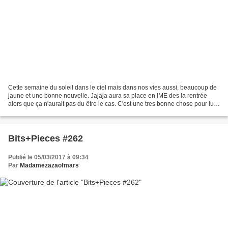
Cette semaine du soleil dans le ciel mais dans nos vies aussi, beaucoup de
jaune et une bonne nouvelle. Jajaja aura sa place en IME des la rentrée
alors que ça n'aurait pas du être le cas. C'est une tres bonne chose pour lui,
mais je reste partagée malgré...
Bits+Pieces #262
Publié le 05/03/2017 à 09:34
Par
Madamezazaofmars