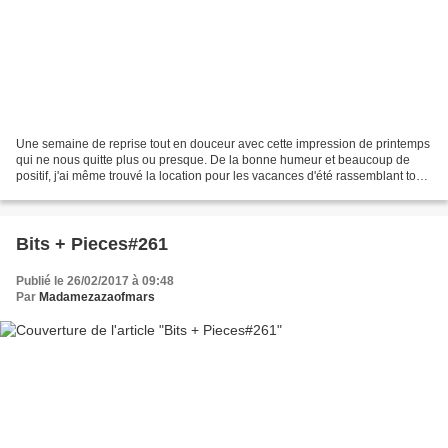
Une semaine de reprise tout en douceur avec cette impression de printemps
qui ne nous quitte plus ou presque. De la bonne humeur et beaucoup de
positif, j'ai même trouvé la location pour les vacances d'été rassemblant tous
les critères qu'on s'était fixé....
Bits + Pieces#261
Publié le 26/02/2017 à 09:48
Par
Madamezazaofmars