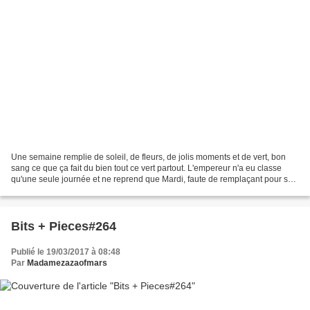
Une semaine remplie de soleil, de fleurs, de jolis moments et de vert, bon
sang ce que ça fait du bien tout ce vert partout. L'empereur n'a eu classe
qu'une seule journée et ne reprend que Mardi, faute de remplaçant pour sa
maitresse souffrante. On a...
Bits + Pieces#264
Publié le 19/03/2017 à 08:48
Par
Madamezazaofmars