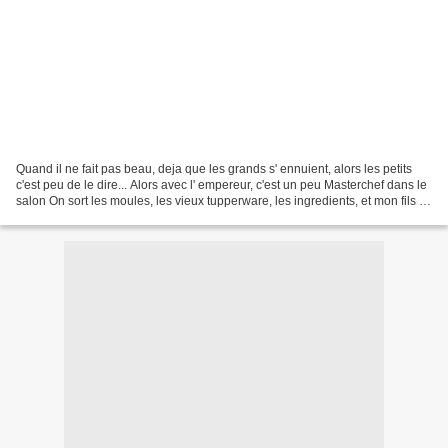
Quand il ne fait pas beau, deja que les grands s' ennuient, alors les petits
c'est peu de le dire... Alors avec l' empereur, c'est un peu Masterchef dans le
salon On sort les moules, les vieux tupperware, les ingredients, et mon fils se
lance dans une...