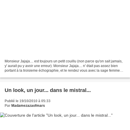
Monsieur Jajaja.... est toujours un petit couillu (non parce qu'on sait jamais,
y' aurait pu y avoir une erreur). Monsieur Jajaja.... n' était pas assez bien
portant à la troisieme échographie, et le rendez vous avec la sage femme
hier ne m' a finalement...
Un look, un jour... dans le mistral...
Publié le 19/10/2010 à 05:33
Par
Madamezazaofmars