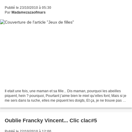
Publié le 23/10/2010 à 05:30
Par
Madamezazaofmars
Il etait une fois, une maman et sa fille... Dis maman, pourquoi les abeilles
piquent, hein ? pourquoi, Pourtant j’aime bien le miel qu’elles font, Mais si je
me sers dans la ruche, elles me piquent les doigts, Et ça, je ne trouve pas ça
bon. Dis maman,...
Oublie Francky Vincent... Clic clac#5
Publié le 22/10/2010 à 12:00