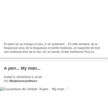
En plein air ça change un peu, d' air justement ... Et cette semaine, de la
blogueuse sexy, de la blogueuse enceinte modeuse, un supporter de foot,
une modeuse pres de la mer, et j' en passe, et des meilleures Pour la
premiere fois, Maman Bobo nous fait...
A pen... My man...
Publié le 18/10/2010 à 16:00
Par
Madamezazaofmars