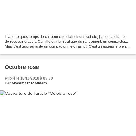
Il ya quelques temps de ça, pour etre clair disons cet été, j' ai eu la chance
de recevoir grace a Camille et a la Boutique du rangement, un compactor...
Mais c'est quoi au juste un compactor me diras tu? C'est un ustensile bien
pratique pour ranger des...
Octobre rose
Publié le 18/10/2010 à 05:30
Par
Madamezazaofmars