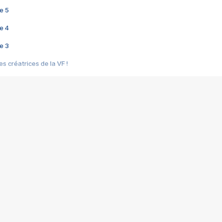
e 5
e 4
e 3
s créatrices de la VF !
e 2
e 1
e Mektoub My Love arrive enfin ! Rencontre avec Shaïn Boumedine et Sal
i : après Toni en famille
elle réalise le bouleversant Dites lui que je l'aime
ais ! Rencontre autour de Vie privée de Rebecca Zlotowski
 de Marguerite, Grave... Rencontre avec Ella Rumpf
 Les Rêveurs, un film intime sur la santé mentale