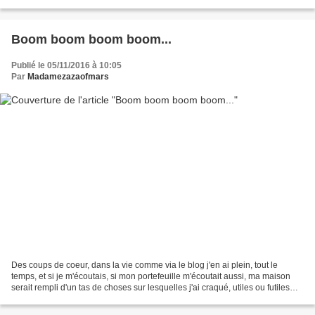
pas de cris tout...
Boom boom boom boom...
Publié le 05/11/2016 à 10:05
Par
Madamezazaofmars
Des coups de coeur, dans la vie comme via le blog j'en ai plein, tout le
temps, et si je m'écoutais, si mon portefeuille m'écoutait aussi, ma maison
serait rempli d'un tas de choses sur lesquelles j'ai craqué, utiles ou futiles
peu importe. Parmi mes...