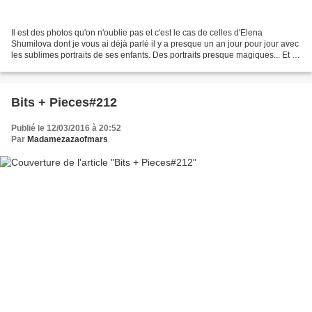
Il est des photos qu'on n'oublie pas et c'est le cas de celles d'Elena
Shumilova dont je vous ai déjà parlé il y a presque un an jour pour jour avec
les sublimes portraits de ses enfants. Des portraits presque magiques... Et il
se trouve que souvent,...
Bits + Pieces#212
Publié le 12/03/2016 à 20:52
Par
Madamezazaofmars