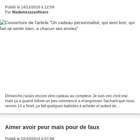
Publié le 14/12/2016 à 12:09
Par
Madamezazaofmars
Dimanche j'avais encore zéro cadeau au compteur. Je suis zen c'est vrai
mais ça a quand même un peu commencé a m'angoisser. Sachant que nous
serons 14 a Noel, ça fait quelques babioles à acheter et autant de
personnalités à gâter du mieux que je peux...
Aimer avoir peur mais pour de faux
Publié le 22/10/2014 à 07:06