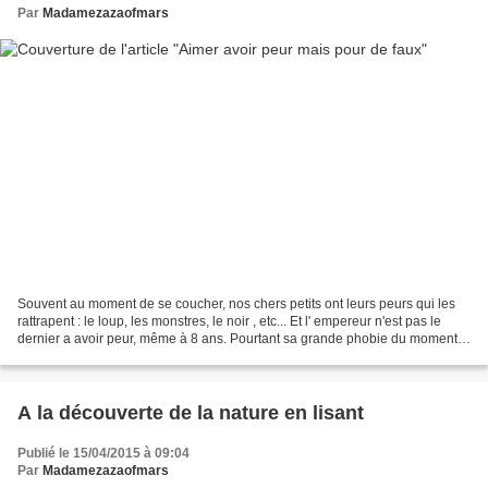
Par
Madamezazaofmars
Souvent au moment de se coucher, nos chers petits ont leurs peurs qui les
rattrapent : le loup, les monstres, le noir , etc... Et l' empereur n'est pas le
dernier a avoir peur, même à 8 ans. Pourtant sa grande phobie du moment
n'est pas grosse, avec de...
A la découverte de la nature en lisant
Publié le 15/04/2015 à 09:04
Par
Madamezazaofmars