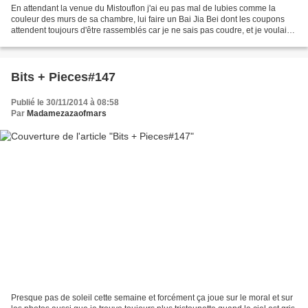
En attendant la venue du Mistouflon j'ai eu pas mal de lubies comme la
couleur des murs de sa chambre, lui faire un Bai Jia Bei dont les coupons
attendent toujours d'être rassemblés car je ne sais pas coudre, et je voulais
un panier au trésor, car je...
Bits + Pieces#147
Publié le 30/11/2014 à 08:58
Par
Madamezazaofmars
Presque pas de soleil cette semaine et forcément ça joue sur le moral et sur