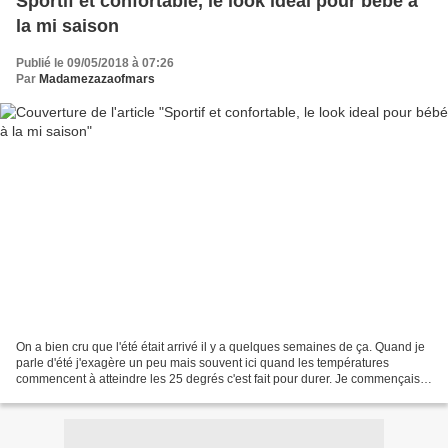
Sportif et confortable, le look ideal pour bébé à
la mi saison
Publié le 09/05/2018 à 07:26
Par
Madamezazaofmars
On a bien cru que l'été était arrivé il y a quelques semaines de ça. Quand je
parle d'été j'exagère un peu mais souvent ici quand les températures
commencent à atteindre les 25 degrés c'est fait pour durer. Je commençais
même à m'inquiéter d'avoir choisi...