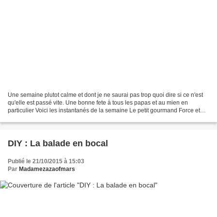
Une semaine plutot calme et dont je ne saurai pas trop quoi dire si ce n'est
qu'elle est passé vite. Une bonne fete à tous les papas et au mien en
particulier Voici les instantanés de la semaine Le petit gourmand Force et
honneur La meilleure façon de...
DIY : La balade en bocal
Publié le 21/10/2015 à 15:03
Par
Madamezazaofmars