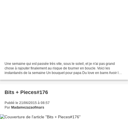
Une semaine qui est passée très vite, sous le soleil, et je n'ai pas grand
chose à rajouter finalement au risque de tourner en boucle. Voici les
instantanés de la semaine Un bouquet pour papa Du love en barre Avoir le
sens des priorités avant de reprendre...
Bits + Pieces#176
Publié le 21/06/2015 à 08:57
Par
Madamezazaofmars