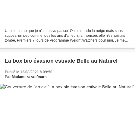
Une semaine que je n'ai pas vu passer. On a attendu la neige mais sans
succès, un peu comme tous les ans d'ailleurs, annoncée, elle n'est jamais
tombé. Premiers 7 jours de Programme Weight Watchers pour moi. Je me
sens plus légère mais j'ai aussi tout...
La box bio évasion estivale Belle au Naturel
Publié le 12/08/2021 à 09:50
Par
Madamezazaofmars