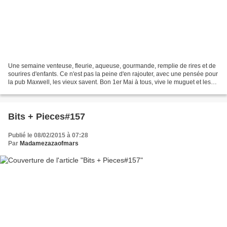
Une semaine venteuse, fleurie, aqueuse, gourmande, remplie de rires et de
sourires d'enfants. Ce n'est pas la peine d'en rajouter, avec une pensée pour
la pub Maxwell, les vieux savent. Bon 1er Mai à tous, vive le muguet et les
luttes qui sont juste Voici...
Bits + Pieces#157
Publié le 08/02/2015 à 07:28
Par
Madamezazaofmars