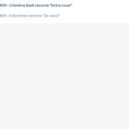
#26 : Chimène Badi raconte "Entre nous"
#25 : Indochine raconte "3e sexe"
#24 : Zaho raconte "C'est chelou"
#23 : Patrick Bruel raconte "Au café des délices"
#22 : Kyo raconte "Le chemin"
#21 : Nolwenn Leroy raconte "Cassé"
#20 : Patrick Hernandez raconte "Born to be alive"
#19 : Lorie raconte "Près de moi"
#18 : Michael Jones raconte "A nos actes manqués" (avec Jean-Jacque
#17 : Khaled raconte "Aïcha"
#16 : Corneille raconte "Parce qu'on vient de loin"
#15 : Indochine raconte "L'aventurier"