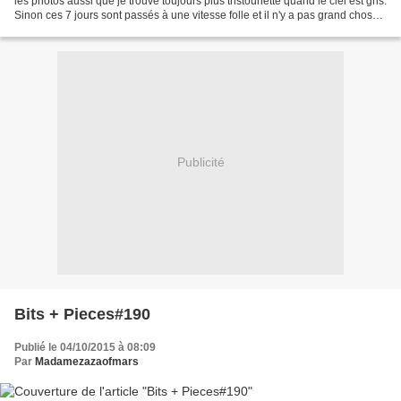
les photos aussi que je trouve toujours plus tristounette quand le ciel est gris.
Sinon ces 7 jours sont passés à une vitesse folle et il n'y a pas grand chose
de neuf à signaler...
Publicité
Bits + Pieces#190
Publié le 04/10/2015 à 08:09
Par
Madamezazaofmars