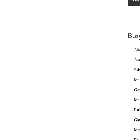
Blo
Ali
An
Sab
Ma
Gre
Mam
Est
Gin
Mis
Plu