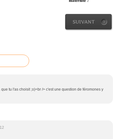
maternité ?
SUIVANT
ue tu l'as choisit ;o)<br /> c'est une question de féromones y
:12