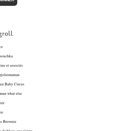
groll
ce
nouchka
ine et associés
rjoliemaman
en Baby Circus
an what else
her
ie
s Brownie
s de blogs que j'aime...