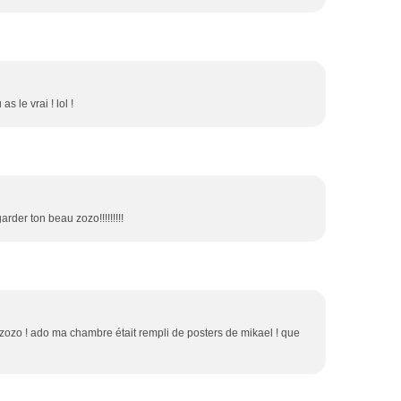
as le vrai ! lol !
garder ton beau zozo!!!!!!!!!
on zozo ! ado ma chambre était rempli de posters de mikael ! que