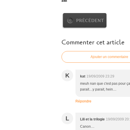
ans
PRÉCÉDENT
Commenter cet article
Ajouter un commentaire
K
kat
19/09/2009 23:29
meuh nan que c'est pas pour ça q
parait....y parait, hein....
Répondre
L
Lili et la trilogie
19/09/2009 20
Canon....