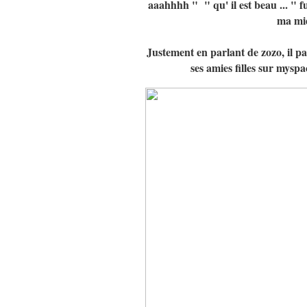
aaahhhh " " qu' il est beau ... " f
ma mid
Justement en parlant de zozo, il para
ses amies filles sur myspa