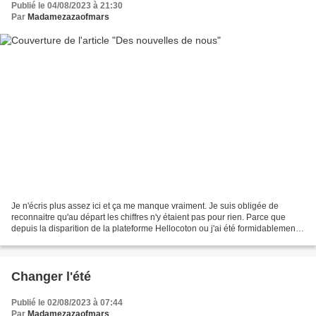
Publié le 04/08/2023 à 21:30
Par
Madamezazaofmars
Je n'écris plus assez ici et ça me manque vraiment. Je suis obligée de
reconnaitre qu'au départ les chiffres n'y étaient pas pour rien. Parce que
depuis la disparition de la plateforme Hellocoton ou j'ai été formidablement
mise en avant pendant des années,...
Changer l'été
Publié le 02/08/2023 à 07:44
Par
Madamezazaofmars