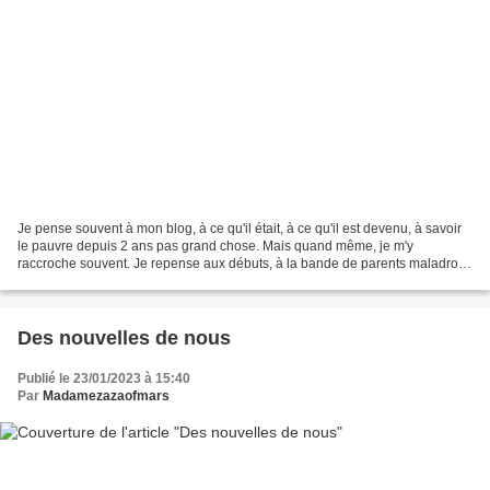
Je pense souvent à mon blog, à ce qu'il était, à ce qu'il est devenu, à savoir
le pauvre depuis 2 ans pas grand chose. Mais quand même, je m'y
raccroche souvent. Je repense aux débuts, à la bande de parents maladroits
et amateurs que nous étions. A toutes...
Des nouvelles de nous
Publié le 23/01/2023 à 15:40
Par
Madamezazaofmars