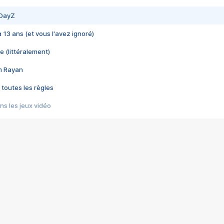
 DayZ
 a 13 ans (et vous l'avez ignoré)
e (littéralement)
im Rayan
 toutes les règles
s les jeux vidéo
us choquant de Rockstar ? - Le scandale BULLY
e plus moche de Steam
du RÊVE tourne au CAUCHEMAR
pendant 8 heures
it… à tort
umiliés par un jeu vidéo