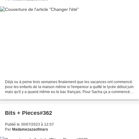
Déjà ou à peine trois semaines finalement que les vacances ont commencé
pour les enfants de la maison même si l'empereur a quitté le lycée début juin
mais qu'il y a quand même eu le bac français. Pour Sacha ça a commencé
un peu plus tard mais quelques...
Bits + Pieces#362
Publié le 30/07/2023 à 12:57
Par
Madamezazaofmars