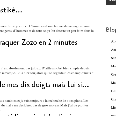
tiké...
cle premonitoire je crois... L' homme est une femme de menage comme
Blo
menageres, d' hommes et de tout ce qu 'on deteste un peu faire dans la
craquer Zozo en 2 minutes
Ali
An
Sab
Ma
n' est absolument pas jaloux. D' ailleurs c'est bien simple depuis
e remarque. Et là hier soir, alors qu 'on regardait les championnats d'
Gre
 de mes dix doigts mais lui si...
Mam
Est
Gin
nos bambins et je suis toujours a la recherche de bons plans. Les
s du mal a me decideret pas de gros moyens Mais j’ai pu profiter
Mis
.
Plu