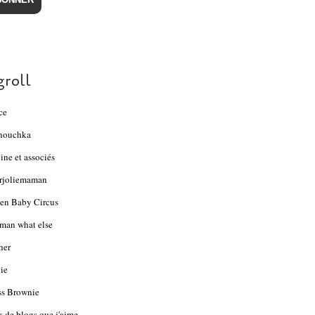
groll
ce
nouchka
ine et associés
rjoliemaman
en Baby Circus
an what else
her
ie
s Brownie
s de blogs que j'aime...