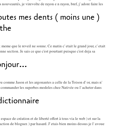
es nouveautés, je virevolte de rayon e n rayon, bref, j' adore faire les
outes mes dents ( moins une )
the
 meme que le reveil ne sonne. Ce matin c' etait le grand jour, c' etait
nne section. Je sais ce que c'est pourtant puisque c'est deja sa
njour...
peu comme Jason et les argonautes a celle de la Toison d' or, mais n'
e commander les superbes modeles chez Nativée ou l' acheter dans
dictionnaire
espace de création et de liberté offert à tous via le web ) et sur la
ction de bloguer. ) par hasard. J' etais bien moins dessus je l' avoue