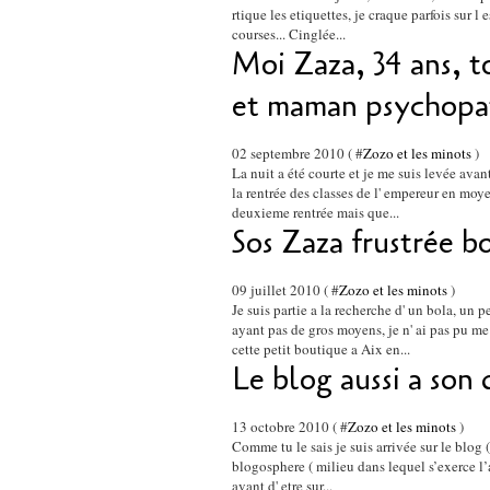
rtique les etiquettes, je craque parfois sur l 
courses... Cinglée...
Moi Zaza, 34 ans, t
et maman psychopa
02 septembre 2010 ( #
Zozo et les minots
)
La nuit a été courte et je me suis levée avant
la rentrée des classes de l' empereur en moye
deuxieme rentrée mais que...
Sos Zaza frustrée bo
09 juillet 2010 ( #
Zozo et les minots
)
Je suis partie a la recherche d' un bola, un 
ayant pas de gros moyens, je n' ai pas pu m
cette petit boutique a Aix en...
Le blog aussi a son 
13 octobre 2010 ( #
Zozo et les minots
)
Comme tu le sais je suis arrivée sur le blog ( 
blogosphere ( milieu dans lequel s’exerce l’a
avant d' etre sur...