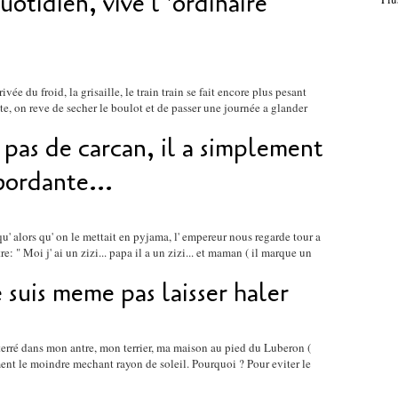
otidien, vive l 'ordinaire
rrivée du froid, la grisaille, le train train se fait encore plus pesant
te, on reve de secher le boulot et de passer une journée a glander
 pas de carcan, il a simplement
bordante...
 qu' alors qu' on le mettait en pyjama, l' empereur nous regarde tour a
re: " Moi j' ai un zizi... papa il a un zizi... et maman ( il marque un
 suis meme pas laisser haler
ée terré dans mon antre, mon terrier, ma maison au pied du Luberon (
ment le moindre mechant rayon de soleil. Pourquoi ? Pour eviter le