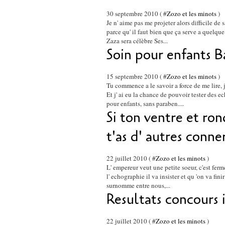
30 septembre 2010 ( #
Zozo et les minots
)
Je n' aime pas me projeter alors difficile de
parce qu' il faut bien que ça serve a quelque 
Zaza sera célèbre Ses...
Soin pour enfants B
15 septembre 2010 ( #
Zozo et les minots
)
Tu commence a le savoir a force de me lire, j
Et j' ai eu la chance de pouvoir tester des 
pour enfants, sans paraben....
Si ton ventre et rond
t'as d' autres conner
22 juillet 2010 ( #
Zozo et les minots
)
L' empereur veut une petite soeur, c'est ferme
l' echographie il va insister et qu 'on va fin
surnomme entre nous,...
Resultats concours
22 juillet 2010 ( #
Zozo et les minots
)