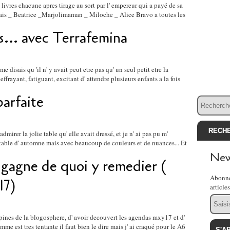
livres chacune apres tirage au sort par l' empereur qui a payé de sa
nais _ Beatrice _Marjolimaman _ Miloche _ Alice Bravo a toutes les
... avec Terrafemina
 disais qu 'il n' y avait peut etre pas qu' un seul petit etre la
ffrayant, fatiguant, excitant d' attendre plusieurs enfants a la fois
arfaite
mirer la jolie table qu' elle avait dressé, et je n' ai pas pu m'
table d' automne mais avec beaucoup de couleurs et de nuances... Et
New
et gagne de quoi y remedier (
Abonne
17)
article
Email
ines de la blogosphere, d' avoir decouvert les agendas mxy17 et d'
me est tres tentante il faut bien le dire mais j' ai craqué pour le A6