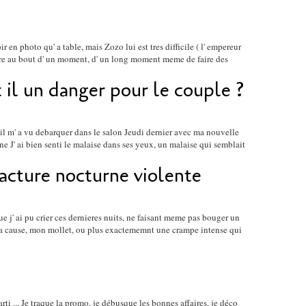
 en photo qu' a table, mais Zozo lui est tres difficile ( l' empereur
 marre au bout d' un moment, d' un long moment meme de faire des
t il un danger pour le couple ?
 il m' a vu debarquer dans le salon Jeudi dernier avec ma nouvelle
ne J' ai bien senti le malaise dans ses yeux, un malaise qui semblait
racture nocturne violente
 j' ai pu crier ces dernieres nuits, ne faisant meme pas bouger un
 La cause, mon mollet, ou plus exactememnt une crampe intense qui
rti ... Je traque la promo, je débusque les bonnes affaires, je déco