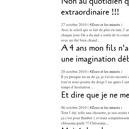
Non au quotidien qu
extraordinaire !!!
27 octobre 2010 ( #
Zozo et les minots
)
Avec le soleil qui se fait de plus en rare, l' a
chaque jour. On a du mal a sortir de la couet
avec un thé bien chaud...
A 4 ans mon fils n'a
une imagination dé
20 octobre 2010 ( #
Zozo et les minots
)
Il ya presque un an de ça, je t'avais raconté
tour et nous pointe du doigt l' un apres l' aut
temps d' hesitation...
Et dire que je ne me
06 octobre 2010 ( #
Zozo et les minots
)
Tout l' été, telle une chouette, je suis rest
ça c'est pour flamber ), evitant scrupuleuse
chloasma pardi !!! Chloasma,...