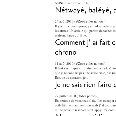
NylSkin vert olive. Je te...
Nétwayé, baléyé, as
24 août 2010 ( #
Zozo et les minots
)
Il y a trois quatre jours, j' ai fait un arti
les autres. Un article qui parlait de taches 
maison. Parce qu' il ne...
Comment j' ai fait 
chrono
11 août 2010 ( #
Zozo et les minots
)
Il faut savoir que contrairement a moi, Zozo 
que je le connais pas une seule crise, pas un
Europe de natation, je...
Je ne sais rien faire
27 juillet 2010 ( #
Mes photos
)
En periode de vacances, il faut les occuper 
activités ne manquent pas mais j' ai toujour
d’une activité réservée sur Happytime.com..