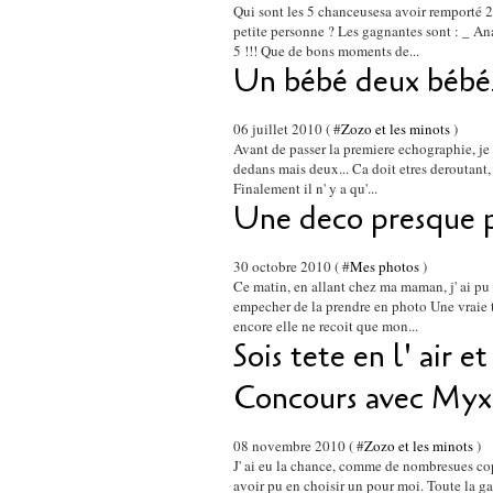
Qui sont les 5 chanceusesa avoir remporté 2 
petite personne ? Les gagnantes sont : _ A
5 !!! Que de bons moments de...
Un bébé deux bébés
06 juillet 2010 ( #
Zozo et les minots
)
Avant de passer la premiere echographie, je me
dedans mais deux... Ca doit etres deroutant, e
Finalement il n' y a qu'...
Une deco presque p
30 octobre 2010 ( #
Mes photos
)
Ce matin, en allant chez ma maman, j' ai pu ad
empecher de la prendre en photo Une vraie 
encore elle ne recoit que mon...
Sois tete en l' air 
Concours avec Myx
08 novembre 2010 ( #
Zozo et les minots
)
J' ai eu la chance, comme de nombresues cop
avoir pu en choisir un pour moi. Toute la gam