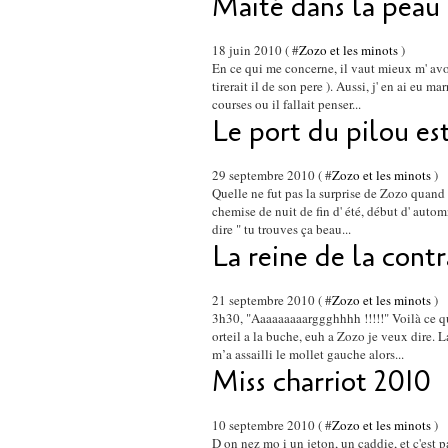
Maité dans la peau
18 juin 2010 ( #
Zozo et les minots
)
En ce qui me concerne, il vaut mieux m' avoir
tirerait il de son pere ). Aussi, j' en ai eu
courses ou il fallait penser...
Le port du pilou es
29 septembre 2010 ( #
Zozo et les minots
)
Quelle ne fut pas la surprise de Zozo quand
chemise de nuit de fin d' été, début d' autom
dire " tu trouves ça beau...
La reine de la cont
21 septembre 2010 ( #
Zozo et les minots
)
3h30, "Aaaaaaaaarggghhhh !!!!!" Voilà ce que
orteil a la buche, euh a Zozo je veux dire.
m’a assailli le mollet gauche alors...
Miss charriot 2010
10 septembre 2010 ( #
Zozo et les minots
)
D on nez mo i un jeton, un caddie, et c'est pa