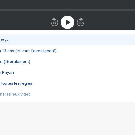
 DayZ
 a 13 ans (et vous l'avez ignoré)
e (littéralement)
im Rayan
 toutes les règles
s les jeux vidéo
us choquant de Rockstar ? - Le scandale BULLY
e plus moche de Steam
du RÊVE tourne au CAUCHEMAR