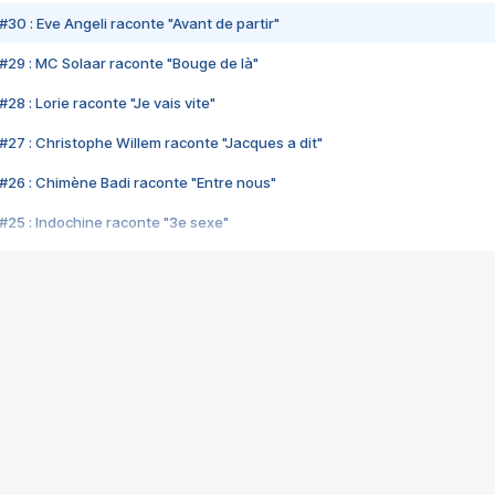
#30 : Eve Angeli raconte "Avant de partir"
#29 : MC Solaar raconte "Bouge de là"
28 : Lorie raconte "Je vais vite"
#27 : Christophe Willem raconte "Jacques a dit"
#26 : Chimène Badi raconte "Entre nous"
#25 : Indochine raconte "3e sexe"
#24 : Zaho raconte "C'est chelou"
#23 : Patrick Bruel raconte "Au café des délices"
#22 : Kyo raconte "Le chemin"
#21 : Nolwenn Leroy raconte "Cassé"
#20 : Patrick Hernandez raconte "Born to be alive"
#19 : Lorie raconte "Près de moi"