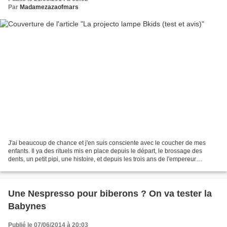
Par
Madamezazaofmars
J'ai beaucoup de chance et j'en suis consciente avec le coucher de mes
enfants. Il ya des rituels mis en place depuis le départ, le brossage des
dents, un petit pipi, une histoire, et depuis les trois ans de l'empereur
l'éclairage de la chambre par une...
Une Nespresso pour biberons ? On va tester la
Babynes
Publié le 07/06/2014 à 20:03