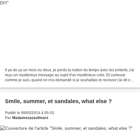
Il ya de ça un mois ou deux, je perds la notion du temps avec les enfants, j'ai
reçu un mystérieux message au sujet d'un mystérieux colis. Et curieuse
comme je suis, quand on m'a demandé si je souhaitais le recevoir j'ai dit oui.
Quelques jours plus tard,...
Smile, summer, et sandales, what else ?
Publié le 08/05/2014 à 05:52
Par
Madamezazaofmars