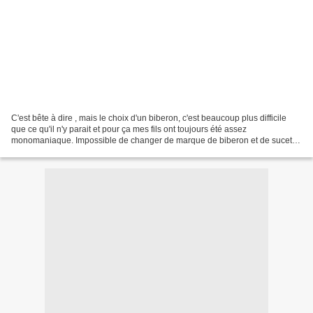
C'est bête à dire , mais le choix d'un biberon, c'est beaucoup plus difficile
que ce qu'il n'y parait et pour ça mes fils ont toujours été assez
monomaniaque. Impossible de changer de marque de biberon et de sucette
pour le grand et guère mieux pour le...