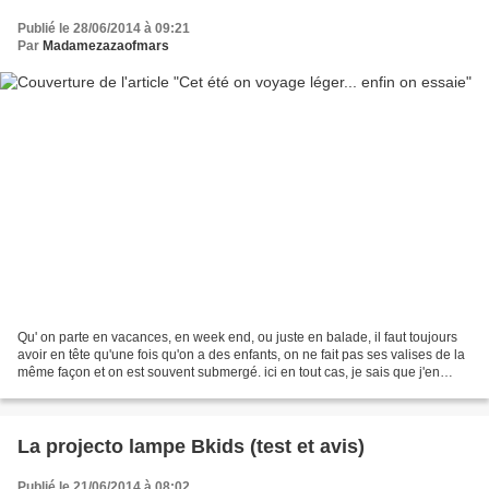
Publié le 28/06/2014 à 09:21
Par
Madamezazaofmars
Qu' on parte en vacances, en week end, ou juste en balade, il faut toujours
avoir en tête qu'une fois qu'on a des enfants, on ne fait pas ses valises de la
même façon et on est souvent submergé. ici en tout cas, je sais que j'en
prend toujours trop de...
La projecto lampe Bkids (test et avis)
Publié le 21/06/2014 à 08:02