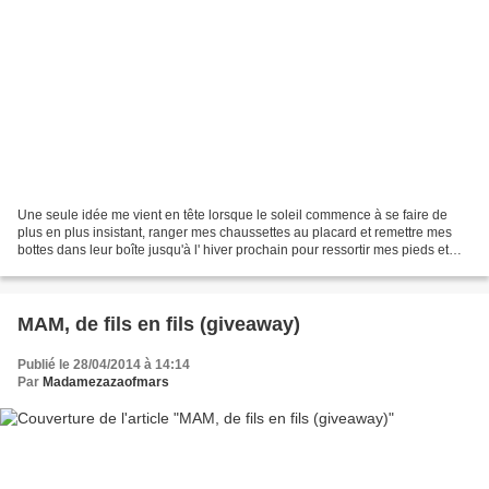
Une seule idée me vient en tête lorsque le soleil commence à se faire de
plus en plus insistant, ranger mes chaussettes au placard et remettre mes
bottes dans leur boîte jusqu'à l' hiver prochain pour ressortir mes pieds et
enfin les libérer. Si je suis...
MAM, de fils en fils (giveaway)
Publié le 28/04/2014 à 14:14
Par
Madamezazaofmars