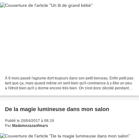
À 8 mois passé l'agrume dort toujours dans son petit berceau. Enfin petit pas
tant que ça, mais quand même on sent bien qu'il commence à y être un peu
a l'étroit bien qu'il y dorme encore très bien. On s'est donc décidé pendant
les vacances à lui chercher...
De la magie lumineuse dans mon salon
Publié le 20/04/2017 à 08:19
Par
Madamezazaofmars