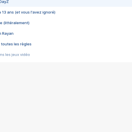
 DayZ
 a 13 ans (et vous l'avez ignoré)
e (littéralement)
im Rayan
 toutes les règles
s les jeux vidéo
us choquant de Rockstar ? - Le scandale BULLY
e plus moche de Steam
du RÊVE tourne au CAUCHEMAR
pendant 8 heures
it… à tort
umiliés par un jeu vidéo
ire - Final Fantasy 8