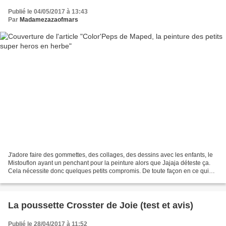
Publié le 04/05/2017 à 13:43
Par
Madamezazaofmars
J'adore faire des gommettes, des collages, des dessins avec les enfants, le
Mistouflon ayant un penchant pour la peinture alors que Jajaja déteste ça.
Cela nécessite donc quelques petits compromis. De toute façon en ce qui
me concerne, quand on se sert...
La poussette Crosster de Joie (test et avis)
Publié le 28/04/2017 à 11:52