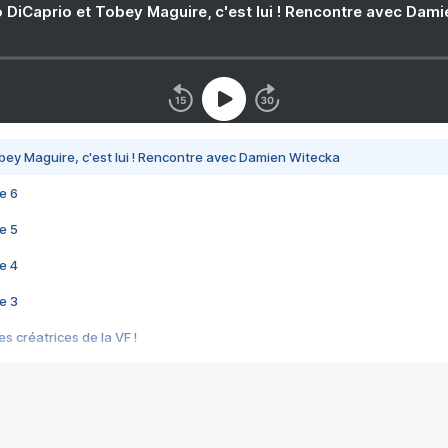
 DiCaprio et Tobey Maguire, c'est lui ! Rencontre avec Dam
bey Maguire, c'est lui ! Rencontre avec Damien Witecka
e 6
e 5
e 4
e 3
s créatrices de la VF !
e 2
e 1
e Mektoub My Love arrive enfin ! Rencontre avec Shaïn Boumedine et Sal