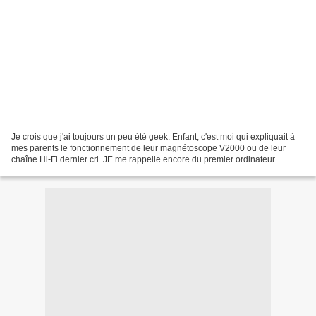
Je crois que j'ai toujours un peu été geek. Enfant, c'est moi qui expliquait à
mes parents le fonctionnement de leur magnétoscope V2000 ou de leur
chaîne Hi-Fi dernier cri. JE me rappelle encore du premier ordinateur
Excelvision qu'ils m'avaient acheté....