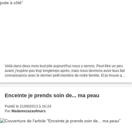
Voilà dans deux mois tout pile aujourd'hui nous y serons. Peut être un peu
avant, j'espère pas trop longtemps après, mais nous devrions avoir tous fait
connaissance avec le dernier petit membre de notre famille. Et je trouve que
ça va vite, de plus en...
Enceinte je prends soin de... ma peau
Publié le 21/08/2013 à 16:24
Par
Madamezazaofmars