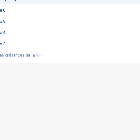
e 6
e 5
e 4
e 3
s créatrices de la VF !
e 2
e 1
e Mektoub My Love arrive enfin ! Rencontre avec Shaïn Boumedine et Sal
i : après Toni en famille
elle réalise le bouleversant Dites lui que je l'aime
ais ! Rencontre autour de Vie privée de Rebecca Zlotowski
 de Marguerite, Grave... Rencontre avec Ella Rumpf