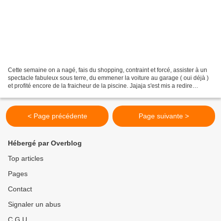
Cette semaine on a nagé, fais du shopping, contraint et forcé, assister à un
spectacle fabuleux sous terre, du emmener la voiture au garage ( oui déjà )
et profité encore de la fraicheur de la piscine. Jajaja s'est mis a redire
quelques mots d'un seul...
< Page précédente
Page suivante >
Hébergé par Overblog
Top articles
Pages
Contact
Signaler un abus
C.G.U.