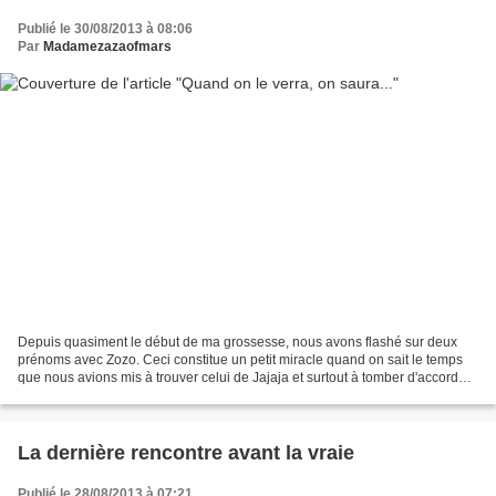
Publié le 30/08/2013 à 08:06
Par
Madamezazaofmars
Depuis quasiment le début de ma grossesse, nous avons flashé sur deux
prénoms avec Zozo. Ceci constitue un petit miracle quand on sait le temps
que nous avions mis à trouver celui de Jajaja et surtout à tomber d'accord
sur ce dernier. Un matin donc, j'ai...
La dernière rencontre avant la vraie
Publié le 28/08/2013 à 07:21