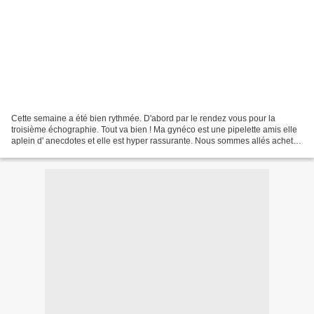
Cette semaine a été bien rythmée. D'abord par le rendez vous pour la
troisième échographie. Tout va bien ! Ma gynéco est une pipelette amis elle
aplein d' anecdotes et elle est hyper rassurante. Nous sommes allés acheter
quelques fournitures pour l'empereur...