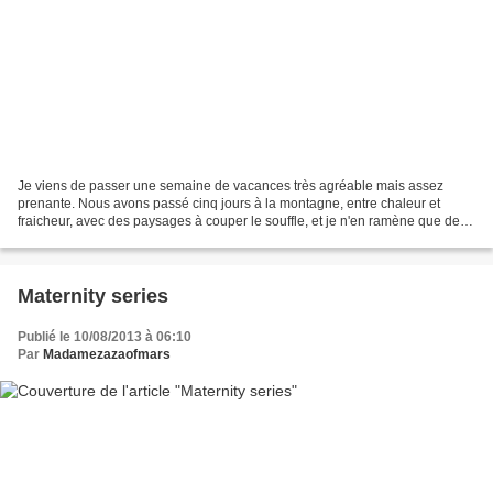
Je viens de passer une semaine de vacances très agréable mais assez
prenante. Nous avons passé cinq jours à la montagne, entre chaleur et
fraicheur, avec des paysages à couper le souffle, et je n'en ramène que de
jolis souvenirs même si je me suis fais...
Maternity series
Publié le 10/08/2013 à 06:10
Par
Madamezazaofmars