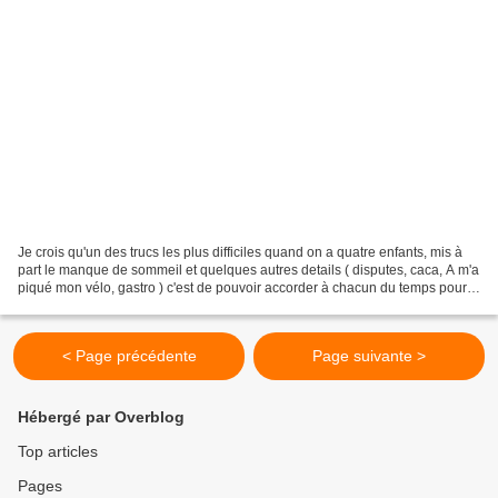
Je crois qu'un des trucs les plus difficiles quand on a quatre enfants, mis à
part le manque de sommeil et quelques autres details ( disputes, caca, A m'a
piqué mon vélo, gastro ) c'est de pouvoir accorder à chacun du temps pour
faire des choses ensemble....
< Page précédente
Page suivante >
Hébergé par Overblog
Top articles
Pages