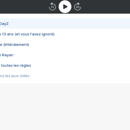
 DayZ
 a 13 ans (et vous l'avez ignoré)
e (littéralement)
im Rayan
 toutes les règles
s les jeux vidéo
us choquant de Rockstar ? - Le scandale BULLY
e plus moche de Steam
du RÊVE tourne au CAUCHEMAR
pendant 8 heures
it… à tort