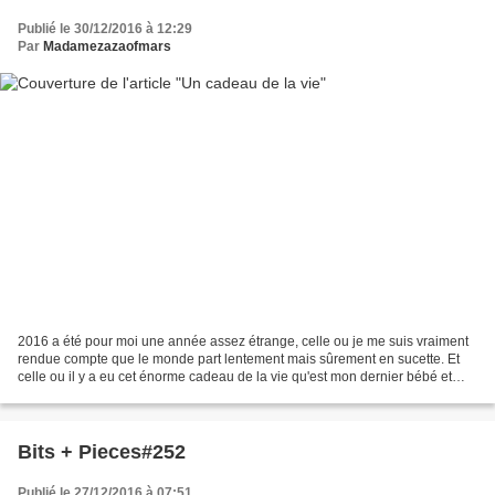
Publié le 30/12/2016 à 12:29
Par
Madamezazaofmars
2016 a été pour moi une année assez étrange, celle ou je me suis vraiment
rendue compte que le monde part lentement mais sûrement en sucette. Et
celle ou il y a eu cet énorme cadeau de la vie qu'est mon dernier bébé et
cette chance de pouvoir une fois...
Bits + Pieces#252
Publié le 27/12/2016 à 07:51