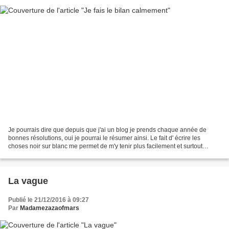
Je pourrais dire que depuis que j'ai un blog je prends chaque année de
bonnes résolutions, oui je pourrai le résumer ainsi. Le fait d' écrire les
choses noir sur blanc me permet de m'y tenir plus facilement et surtout
d'avoir cette liste toujours à portée...
La vague
Publié le 21/12/2016 à 09:27
Par
Madamezazaofmars