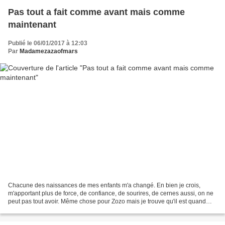
Pas tout a fait comme avant mais comme
maintenant
Publié le 06/01/2017 à 12:03
Par
Madamezazaofmars
Chacune des naissances de mes enfants m'a changé. En bien je crois,
m'apportant plus de force, de confiance, de sourires, de cernes aussi, on ne
peut pas tout avoir. Même chose pour Zozo mais je trouve qu'il est quand
même resté le garçon que j'ai rencontré...