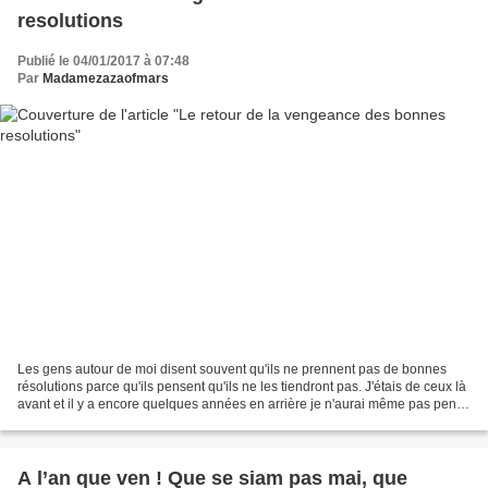
resolutions
Publié le 04/01/2017 à 07:48
Par
Madamezazaofmars
Les gens autour de moi disent souvent qu'ils ne prennent pas de bonnes
résolutions parce qu'ils pensent qu'ils ne les tiendront pas. J'étais de ceux là
avant et il y a encore quelques années en arrière je n'aurai même pas pensé
à en faire une liste. Et...
A l’an que ven ! Que se siam pas mai, que