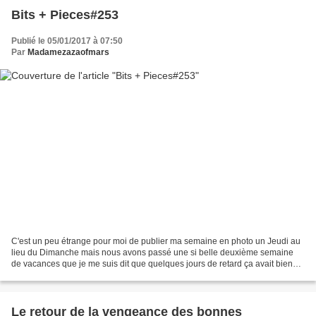
Bits + Pieces#253
Publié le 05/01/2017 à 07:50
Par
Madamezazaofmars
C'est un peu étrange pour moi de publier ma semaine en photo un Jeudi au
lieu du Dimanche mais nous avons passé une si belle deuxième semaine
de vacances que je me suis dit que quelques jours de retard ça avait bien
peu d'importance. Zozo était en vacances...
Le retour de la vengeance des bonnes