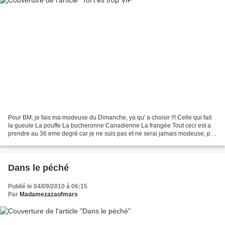
Pour BM, je fais ma modeuse du Dimanche, ya qu' a choisir !!! Celle qui fait
la gueule La pouffe La bucheronne Canadienne La frangée Tout ceci est a
prendre au 36 eme degré car je ne suis pas et ne serai jamais modeuse, pas
assez de fringues et pas le...
Dans le péché
Publié le 04/09/2010 à 06:15
Par
Madamezazaofmars