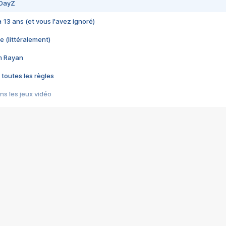
 DayZ
 a 13 ans (et vous l'avez ignoré)
e (littéralement)
im Rayan
 toutes les règles
s les jeux vidéo
us choquant de Rockstar ? - Le scandale BULLY
e plus moche de Steam
du RÊVE tourne au CAUCHEMAR
pendant 8 heures
it… à tort
umiliés par un jeu vidéo
ire - Final Fantasy 8