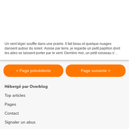
Un vent léger souffle dans une prairie. Il fait beau et quelque nuages
dansent autour du soleil. Assise par terre, je regarde un petit papillon dont
les ailes se laissent porter par le vent. Derrière moi, un petit ruisseau s'
ecoule doucement. J' entends...
< Page précédente
Page suivante >
Hébergé par Overblog
Top articles
Pages
Contact
Signaler un abus