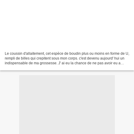
Le coussin d'allaitement, cet espèce de boudin plus ou moins en forme de U,
rempli de billes qui crepitent sous mon corps. c'est devenu aujourd' hui un
indispensable de ma grossesse. J' ai eu la chance de ne pas avoir eu a
acheter le mien, je l'ai gagné...