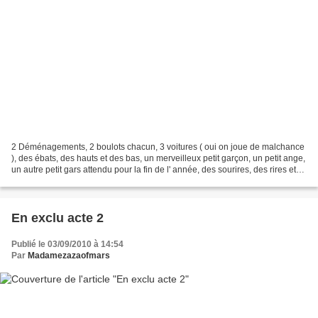
2 Déménagements, 2 boulots chacun, 3 voitures ( oui on joue de malchance
), des ébats, des hauts et des bas, un merveilleux petit garçon, un petit ange,
un autre petit gars attendu pour la fin de l' année, des sourires, des rires et
des larmes, 6 ans...
En exclu acte 2
Publié le 03/09/2010 à 14:54
Par
Madamezazaofmars