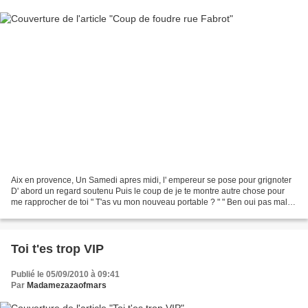
Aix en provence, Un Samedi apres midi, l' empereur se pose pour grignoter
D' abord un regard soutenu Puis le coup de je te montre autre chose pour
me rapprocher de toi " T'as vu mon nouveau portable ? " " Ben oui pas mal,
t'appelle qui ? " " C' est ton...
Toi t'es trop VIP
Publié le 05/09/2010 à 09:41
Par
Madamezazaofmars