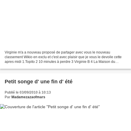
Virginie m'a a nouveau proposé de partager avec vous le nouveau
classement Wikio en exclu et c'est avec plaisir que je vous le devoile cette
apres midi 1.Topito 2 10 minutes à perdre 3 Virginie B 4 La Maison du
Faucon 5 Choses vues by mry 6 De tout et...
Petit songe d' une fin d' été
Publié le 03/09/2010 à 10:13
Par
Madamezazaofmars