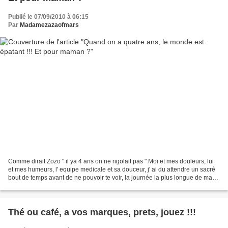
Publié le 07/09/2010 à 06:15
Par
Madamezazaofmars
Comme dirait Zozo " il ya 4 ans on ne rigolait pas " Moi et mes douleurs, lui
et mes humeurs, l' equipe medicale et sa douceur, j' ai du attendre un sacré
bout de temps avant de ne pouvoir te voir, la journée la plus longue de ma
vie je crois, avec ta...
Thé ou café, a vos marques, prets, jouez !!!