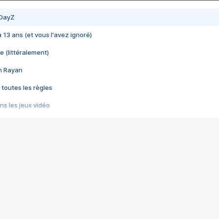
 DayZ
 a 13 ans (et vous l'avez ignoré)
e (littéralement)
im Rayan
 toutes les règles
s les jeux vidéo
us choquant de Rockstar ? - Le scandale BULLY
e plus moche de Steam
du RÊVE tourne au CAUCHEMAR
pendant 8 heures
it… à tort
umiliés par un jeu vidéo