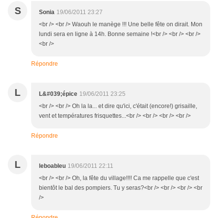
S
Sonia
19/06/2011 23:27
<br /> <br /> Waouh le manège !!! Une belle fête on dirait. Mon
lundi sera en ligne à 14h. Bonne semaine !<br /> <br /> <br />
<br />
Répondre
L
L&#039;épice
19/06/2011 23:25
<br /> <br /> Oh la la... et dire qu'ici, c'était (encore!) grisaille,
vent et températures frisquettes...<br /> <br /> <br /> <br />
Répondre
L
leboableu
19/06/2011 22:11
<br /> <br /> Oh, la fête du village!!!! Ca me rappelle que c'est
bientôt le bal des pompiers. Tu y seras?<br /> <br /> <br /> <br
/>
Répondre