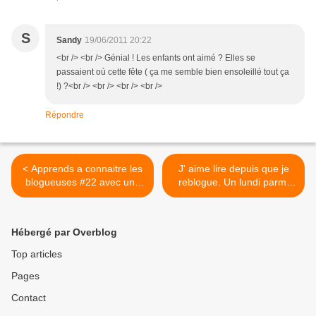
S
Sandy
19/06/2011 20:22
<br /> <br /> Génial ! Les enfants ont aimé ? Elles se
passaient où cette fête ( ça me semble bien ensoleillé tout ça
!) ?<br /> <br /> <br /> <br />
Répondre
< Apprends a connaitre les
J' aime lire depuis que je
blogueuses #22 avec une
reblogue. Un lundi parmi
surprise a l' intérieur...
tant d' autres#32 >
Hébergé par Overblog
Top articles
Pages
Contact