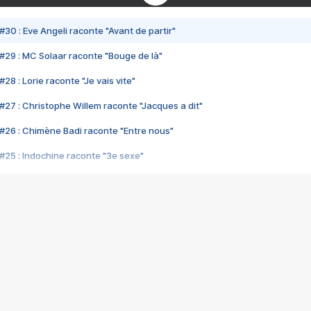
#30 : Eve Angeli raconte "Avant de partir"
#29 : MC Solaar raconte "Bouge de là"
28 : Lorie raconte "Je vais vite"
#27 : Christophe Willem raconte "Jacques a dit"
#26 : Chimène Badi raconte "Entre nous"
#25 : Indochine raconte "3e sexe"
#24 : Zaho raconte "C'est chelou"
#23 : Patrick Bruel raconte "Au café des délices"
#22 : Kyo raconte "Le chemin"
#21 : Nolwenn Leroy raconte "Cassé"
#20 : Patrick Hernandez raconte "Born to be alive"
#19 : Lorie raconte "Près de moi"