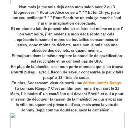
Non mais je me vois déjà dans mon salon avec 2 ou 3
blogueuses: " Pour toi Alice ce sera ? " " Et toi Chrys, juste
une eau pétillante ? " " Pour Sandrine un cola ça marche "oui
j' ai une imagination débordante.
Et en plus du fait de pouvoir choisir et faire soi même ce que l'
on veut boire, j' en reviens a mon dada écolo car cela
représente forcément moins de bouteilles consommées et
jetées, donc moins de déchets, mais non je suis pas une
obsédée des déchets, si quand même...
Et toujours dans le même registre la bouteille de gazéification
est recyclable et ne contient pas de BPA.
En plus de la planète, c'est mon porte monnaie qui s' en trouve
alourdi puisqu' avec 1 flacon de saveur concentrée je peux faire
jusqu' a 12 litres de sodas.
En plus, Sodastream vient de sortir une
édition limitée Rango
.
Tu connais Rango ? C'est un film pour enfant qui sort le 23
Mars, l' histoire d' un caméléon qui devient Shérif, et qui a
pour
mission de découvrir la raison de la malédiction qui s’abat sur
la ville brusquement privée de d'eau
,
mais
avec la voix de
Johnny Depp comme doublage, sexy le caméléon...