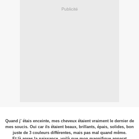
Publicité
Quand j' étais enceinte, mes cheveux étaient vraiment le dernier de
mes soucis. Oui car ils étaient beaux, brillants, épais, solides, bon
juste de 3 couleurs différentes, mais pas mal quand même.
Et là apres la naissance, voilà que mon magnifique apparat