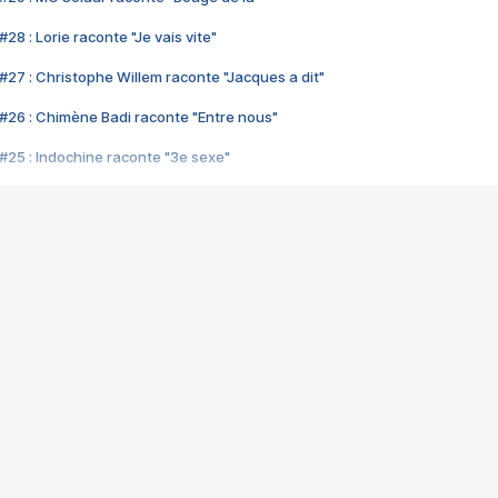
28 : Lorie raconte "Je vais vite"
#27 : Christophe Willem raconte "Jacques a dit"
#26 : Chimène Badi raconte "Entre nous"
#25 : Indochine raconte "3e sexe"
#24 : Zaho raconte "C'est chelou"
#23 : Patrick Bruel raconte "Au café des délices"
#22 : Kyo raconte "Le chemin"
#21 : Nolwenn Leroy raconte "Cassé"
#20 : Patrick Hernandez raconte "Born to be alive"
#19 : Lorie raconte "Près de moi"
#18 : Michael Jones raconte "A nos actes manqués" (avec Jean-Jacque
#17 : Khaled raconte "Aïcha"