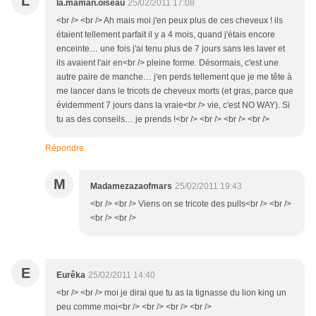
L
la.maman.oiseau
25/02/2011 17:08
<br /> <br /> Ah mais moi j'en peux plus de ces cheveux ! ils
étaient tellement parfait il y a 4 mois, quand j'étais encore
enceinte… une fois j'ai tenu plus de 7 jours sans les laver et
ils avaient l'air en<br /> pleine forme. Désormais, c'est une
autre paire de manche… j'en perds tellement que je me tête à
me lancer dans le tricots de cheveux morts (et gras, parce que
évidemment 7 jours dans la vraie<br /> vie, c'est NO WAY). Si
tu as des conseils… je prends !<br /> <br /> <br /> <br />
Répondre
M
Madamezazaofmars
25/02/2011 19:43
<br /> <br /> Viens on se tricote des pulls<br /> <br />
<br /> <br />
E
Eurêka
25/02/2011 14:40
<br /> <br /> moi je dirai que tu as la tignasse du lion king un
peu comme moi<br /> <br /> <br /> <br />