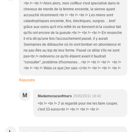
<br /> <br /> Alors alors, mon coiffeur s'est specialisé dans le
cheveux de merde de la femme enceinte, la sienne ayant
accouché récemment.<br /> <br /> <br /> Les miens sont
catastrophiques enceinte, fins, électriques, surgras ... bref
grâce aux soins qu'il m'a refilé ils se tiennent et la couleur fait
qu'ils ont encore de la gueule.<br /> <br /> <br /> En revanche
il m'a dit qu'une fois l'accouchement passé, il y aurait
3semaines de débauche où ils vont tomber en abondance et
ne pas être au top de leur forme. Passé ce délai s'ils ne sont
pas<br /> redevenu ce qu'ils étaient avant il faudrait
"consulter", problème d'hormones ...<br /> <br /> <br /> <br />
<br /> <br /> Wala ce que j'en sais =)<br /> <br /> <br /> <br />
Répondre
M
Madamezazaofmars
25/02/2011 19:42
<br /> <br /> J' ai regardé pour me les faire couper,
c'est 33 euros<br /> <br /> <br /> <br />