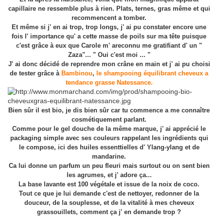
capillaire ne ressemble plus à rien. Plats, ternes, gras même et qui
recommencent a tomber.
Et même si j' en ai trop, trop longs, j' ai pu constater encore une
fois l' importance qu' a cette masse de poils sur ma tête puisque
c'est grâce à eux que Carole m' areconnu me gratifiant d' un "
Zaza"... " Oui c'est moi ... "
J' ai donc décidé de reprendre mon crâne en main et j' ai pu choisi
de tester grâce à
Bambinou
,
le shampooing équilibrant cheveux a
tendance grasse Natessance.
Bien sûr il est bio, je dis bien sûr car tu commence a me connaître
cosmétiquement parlant.
Comme pour le gel douche de la même marque, j' ai apprécié le
packaging simple avec ses couleurs rappelant les ingrédients qui
le compose, ici des huiles essenttielles d' Ylang-ylang et de
mandarine.
Ca lui donne un parfum un peu fleuri mais surtout ou on sent bien
les agrumes, et j' adore ça...
La base lavante est 100 végétale et issue de la noix de coco.
Tout ce que je lui demande c'est de nettoyer, redonner de la
douceur, de la souplesse, et de la vitalité à mes cheveux
grassouillets, comment ça j' en demande trop ?