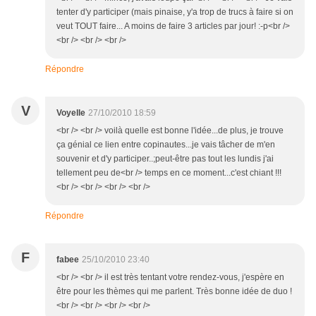
tenter d'y participer (mais pinaise, y'a trop de trucs à faire si on
veut TOUT faire... A moins de faire 3 articles par jour! :-p<br />
<br /> <br /> <br />
Répondre
V
Voyelle
27/10/2010 18:59
<br /> <br /> voilà quelle est bonne l'idée...de plus, je trouve
ça génial ce lien entre copinautes...je vais tâcher de m'en
souvenir et d'y participer..;peut-être pas tout les lundis j'ai
tellement peu de<br /> temps en ce moment...c'est chiant !!!
<br /> <br /> <br /> <br />
Répondre
F
fabee
25/10/2010 23:40
<br /> <br /> il est très tentant votre rendez-vous, j'espère en
être pour les thèmes qui me parlent. Très bonne idée de duo !
<br /> <br /> <br /> <br />