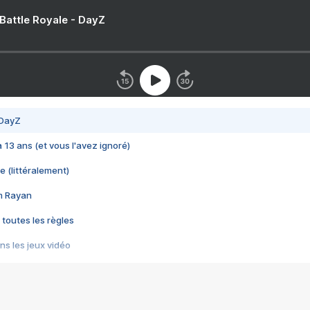
 Battle Royale - DayZ
 DayZ
 a 13 ans (et vous l'avez ignoré)
e (littéralement)
im Rayan
 toutes les règles
s les jeux vidéo
us choquant de Rockstar ? - Le scandale BULLY
e plus moche de Steam