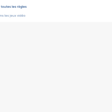
 toutes les règles
s les jeux vidéo
us choquant de Rockstar ? - Le scandale BULLY
e plus moche de Steam
du RÊVE tourne au CAUCHEMAR
pendant 8 heures
it… à tort
umiliés par un jeu vidéo
ire - Final Fantasy 8
ti un empire - Age of Empires
story DOFUS
tard, il crée l'un des pires jeux de tous les temps, MindsEye.