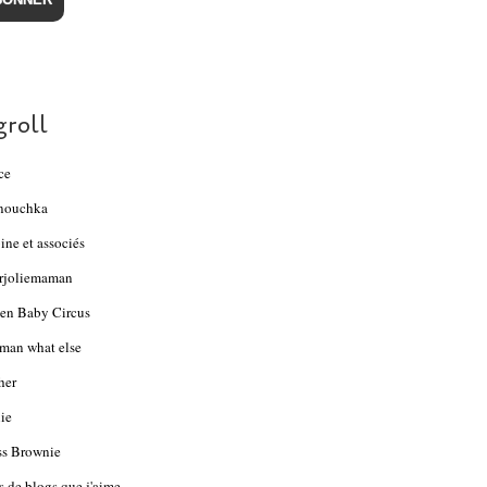
groll
ce
nouchka
ine et associés
rjoliemaman
en Baby Circus
an what else
her
ie
s Brownie
s de blogs que j'aime...