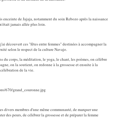
tais enceinte de Jajaja, notamment du soin Rebozo après la naissance
était jamais allée plus loin.
 j'ai découvert ces "fêtes entre femmes" destinées à accompagner la
ité selon le respect de la culture Navajo.
ns du corps, la méditation, le yoga, le chant, les poèmes, on célèbre
gne, on la soutient, on redonne à la grossesse et ensuite à la
célébration de la vie.
tre les divers membres d'une même communauté, de marquer une
ter des peurs, de célébrer la grossesse et de préparer la femme