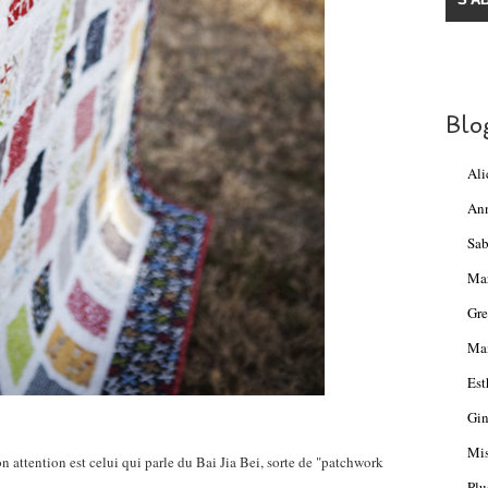
Blo
Ali
An
Sab
Ma
Gre
Mam
Est
Gin
Mis
 attention est celui qui parle du Bai Jia Bei, sorte de "patchwork
Plu