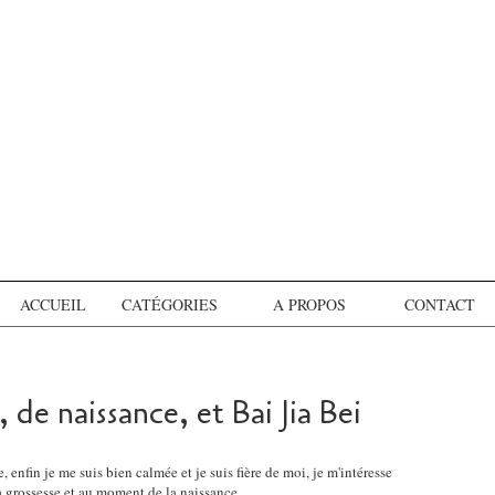
ACCUEIL
CATÉGORIES
A PROPOS
CONTACT
, de naissance, et Bai Jia Bei
, enfin je me suis bien calmée et je suis fière de moi, je m'intéresse
a grossesse et au moment de la naissance.