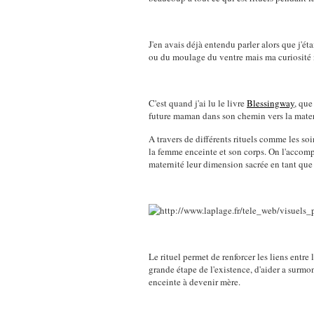
J'en avais déjà entendu parler alors que j'é
ou du moulage du ventre mais ma curiosité n'
C'est quand j'ai lu le livre
Blessingway
, que
future maman dans son chemin vers la matern
A travers de différents rituels comme les soi
la femme enceinte et son corps. On l'accompa
maternité leur dimension sacrée en tant que 
Le rituel permet de renforcer les liens en
grande étape de l'existence, d'aider a surmon
enceinte à devenir mère.