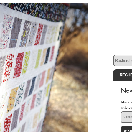
New
Abonne
article
Email