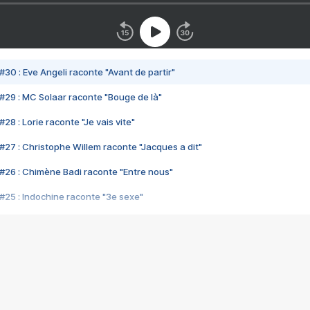
#30 : Eve Angeli raconte "Avant de partir"
#29 : MC Solaar raconte "Bouge de là"
28 : Lorie raconte "Je vais vite"
#27 : Christophe Willem raconte "Jacques a dit"
#26 : Chimène Badi raconte "Entre nous"
#25 : Indochine raconte "3e sexe"
#24 : Zaho raconte "C'est chelou"
#23 : Patrick Bruel raconte "Au café des délices"
#22 : Kyo raconte "Le chemin"
#21 : Nolwenn Leroy raconte "Cassé"