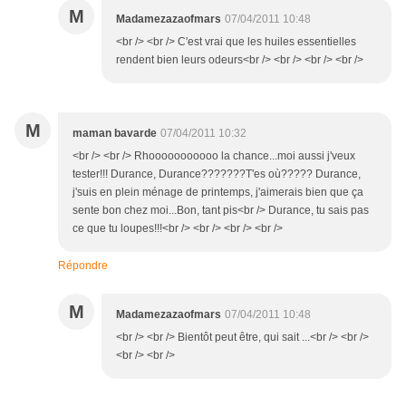
M
Madamezazaofmars
07/04/2011 10:48
<br /> <br /> C'est vrai que les huiles essentielles
rendent bien leurs odeurs<br /> <br /> <br /> <br />
M
maman bavarde
07/04/2011 10:32
<br /> <br /> Rhooooooooooo la chance...moi aussi j'veux
tester!!! Durance, Durance???????T'es où????? Durance,
j'suis en plein ménage de printemps, j'aimerais bien que ça
sente bon chez moi...Bon, tant pis<br /> Durance, tu sais pas
ce que tu loupes!!!<br /> <br /> <br /> <br />
Répondre
M
Madamezazaofmars
07/04/2011 10:48
<br /> <br /> Bientôt peut être, qui sait ...<br /> <br />
<br /> <br />