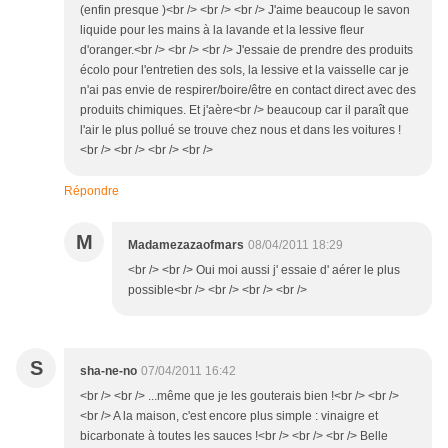
(enfin presque )<br /> <br /> <br /> J'aime beaucoup le savon
liquide pour les mains à la lavande et la lessive fleur
d'oranger.<br /> <br /> <br /> J'essaie de prendre des produits
écolo pour l'entretien des sols, la lessive et la vaisselle car je
n'ai pas envie de respirer/boire/être en contact direct avec des
produits chimiques. Et j'aère<br /> beaucoup car il paraît que
l'air le plus pollué se trouve chez nous et dans les voitures !
<br /> <br /> <br /> <br />
Répondre
M
Madamezazaofmars
08/04/2011 18:29
<br /> <br /> Oui moi aussi j' essaie d' aérer le plus
possible<br /> <br /> <br /> <br />
S
sha-ne-no
07/04/2011 16:42
<br /> <br /> ...même que je les gouterais bien !<br /> <br />
<br /> A la maison, c'est encore plus simple : vinaigre et
bicarbonate à toutes les sauces !<br /> <br /> <br /> Belle