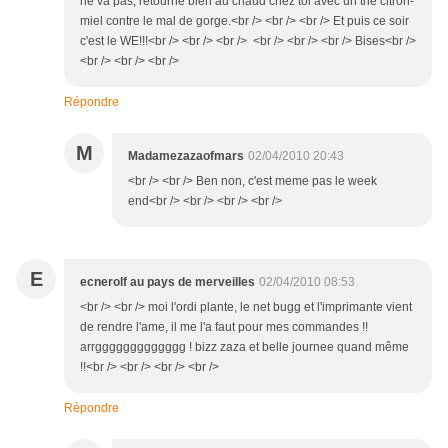
ne va pas, retourne bien au chaud chez toi avec un thé citron-
miel contre le mal de gorge.<br /> <br /> <br /> Et puis ce soir
c'est le WE!!!<br /> <br /> <br /> <br /> <br /> <br /> Bises<br />
<br /> <br /> <br />
Répondre
M
Madamezazaofmars
02/04/2010 20:43
<br /> <br /> Ben non, c'est meme pas le week
end<br /> <br /> <br /> <br />
E
ecnerolf au pays de merveilles
02/04/2010 08:53
<br /> <br /> moi l'ordi plante, le net bugg et l'imprimante vient
de rendre l'ame, il me l'a faut pour mes commandes !!
arrggggggggggggg ! bizz zaza et belle journee quand même
!!<br /> <br /> <br /> <br />
Répondre