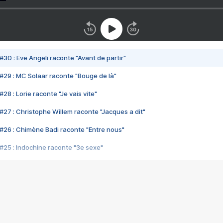
#30 : Eve Angeli raconte "Avant de partir"
#29 : MC Solaar raconte "Bouge de là"
28 : Lorie raconte "Je vais vite"
#27 : Christophe Willem raconte "Jacques a dit"
#26 : Chimène Badi raconte "Entre nous"
#25 : Indochine raconte "3e sexe"
#24 : Zaho raconte "C'est chelou"
#23 : Patrick Bruel raconte "Au café des délices"
#22 : Kyo raconte "Le chemin"
#21 : Nolwenn Leroy raconte "Cassé"