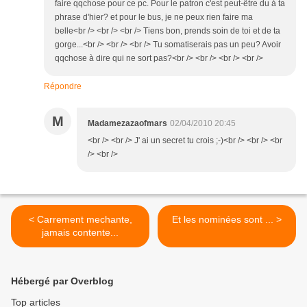
faire qqchose pour ce pc. Pour le patron c'est peut-être du à ta
phrase d'hier? et pour le bus, je ne peux rien faire ma
belle<br /> <br /> <br /> Tiens bon, prends soin de toi et de ta
gorge...<br /> <br /> <br /> Tu somatiserais pas un peu? Avoir
qqchose à dire qui ne sort pas?<br /> <br /> <br /> <br />
Répondre
M
Madamezazaofmars
02/04/2010 20:45
<br /> <br /> J' ai un secret tu crois ;-)<br /> <br /> <br
/> <br />
< Carrement mechante,
Et les nominées sont ... >
jamais contente...
Hébergé par Overblog
Top articles