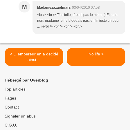
M
Madamezazaofmars
03/04/2010 07:58
<br /> <br /> T'es folle, c' etait pas le mien ;-) Et puis
non, madame je ne bloggais pas, enfin juste un peu
... ;-)<br /> <br /> <br /> <br />
< L' empereur en a décidé
No life >
ainsi ...
Hébergé par Overblog
Top articles
Pages
Contact
Signaler un abus
C.G.U.