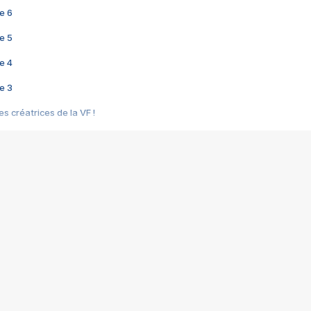
e 6
e 5
e 4
e 3
s créatrices de la VF !
e 2
e 1
e Mektoub My Love arrive enfin ! Rencontre avec Shaïn Boumedine et Sal
i : après Toni en famille
elle réalise le bouleversant Dites lui que je l'aime
ais ! Rencontre autour de Vie privée de Rebecca Zlotowski
 de Marguerite, Grave... Rencontre avec Ella Rumpf