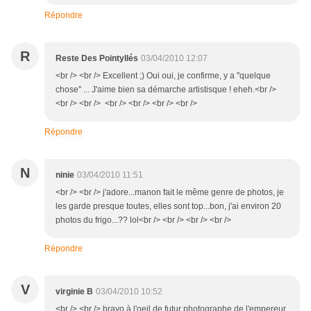
Répondre
R
Reste Des Pointyllés
03/04/2010 12:07
<br /> <br /> Excellent ;) Oui oui, je confirme, y a ''quelque
chose'' ... J'aime bien sa démarche artistisque ! eheh.<br />
<br /> <br /> <br /> <br /> <br /> <br />
Répondre
N
ninie
03/04/2010 11:51
<br /> <br /> j'adore...manon fait le même genre de photos, je
les garde presque toutes, elles sont top...bon, j'ai environ 20
photos du frigo...?? lol<br /> <br /> <br /> <br />
Répondre
V
virginie B
03/04/2010 10:52
<br /> <br /> bravo à l'oeil de futur photographe de l'empereur