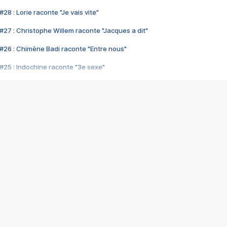
28 : Lorie raconte "Je vais vite"
#27 : Christophe Willem raconte "Jacques a dit"
#26 : Chimène Badi raconte "Entre nous"
#25 : Indochine raconte "3e sexe"
#24 : Zaho raconte "C'est chelou"
#23 : Patrick Bruel raconte "Au café des délices"
#22 : Kyo raconte "Le chemin"
#21 : Nolwenn Leroy raconte "Cassé"
#20 : Patrick Hernandez raconte "Born to be alive"
#19 : Lorie raconte "Près de moi"
#18 : Michael Jones raconte "A nos actes manqués" (avec Jean-Jacque
#17 : Khaled raconte "Aïcha"