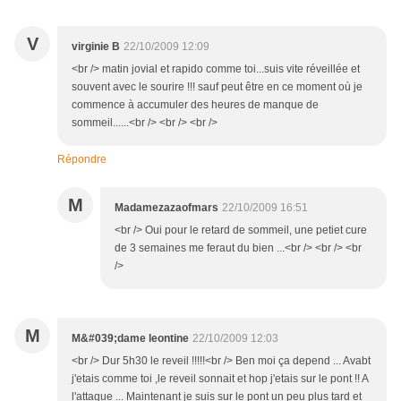
V
virginie B
22/10/2009 12:09
<br /> matin jovial et rapido comme toi...suis vite réveillée et
souvent avec le sourire !!! sauf peut être en ce moment où je
commence à accumuler des heures de manque de
sommeil......<br /> <br /> <br />
Répondre
M
Madamezazaofmars
22/10/2009 16:51
<br /> Oui pour le retard de sommeil, une petiet cure
de 3 semaines me feraut du bien ...<br /> <br /> <br
/>
M
M&#039;dame leontine
22/10/2009 12:03
<br /> Dur 5h30 le reveil !!!!!<br /> Ben moi ça depend ... Avabt
j'etais comme toi ,le reveil sonnait et hop j'etais sur le pont !! A
l'attaque ... Maintenant je suis sur le pont un peu plus tard et