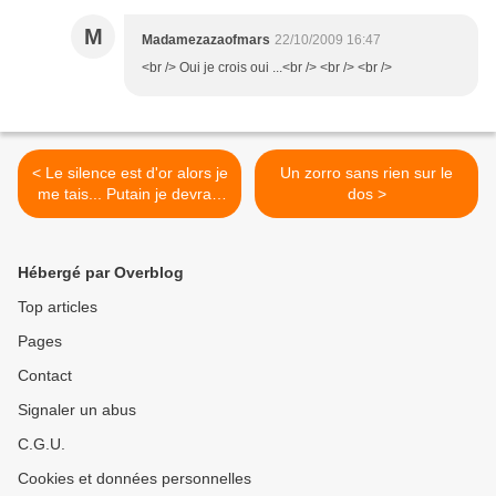
M
Madamezazaofmars
22/10/2009 16:47
<br /> Oui je crois oui ...<br /> <br /> <br />
< Le silence est d'or alors je
Un zorro sans rien sur le
me tais... Putain je devrais
dos >
etre riche ...
Hébergé par Overblog
Top articles
Pages
Contact
Signaler un abus
C.G.U.
Cookies et données personnelles