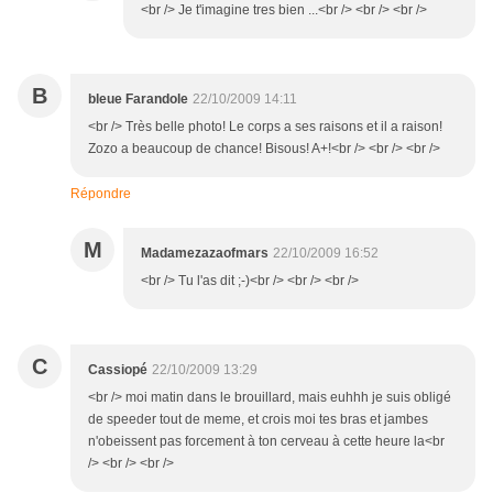
<br /> Je t'imagine tres bien ...<br /> <br /> <br />
B
bleue Farandole
22/10/2009 14:11
<br /> Très belle photo! Le corps a ses raisons et il a raison!
Zozo a beaucoup de chance! Bisous! A+!<br /> <br /> <br />
Répondre
M
Madamezazaofmars
22/10/2009 16:52
<br /> Tu l'as dit ;-)<br /> <br /> <br />
C
Cassiopé
22/10/2009 13:29
<br /> moi matin dans le brouillard, mais euhhh je suis obligé
de speeder tout de meme, et crois moi tes bras et jambes
n'obeissent pas forcement à ton cerveau à cette heure la<br
/> <br /> <br />