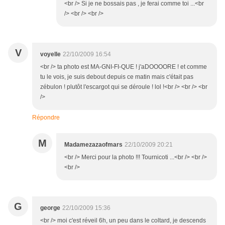
<br /> Si je ne bossais pas , je ferai comme toi ...<br
/> <br /> <br />
V
voyelle
22/10/2009 16:54
<br /> ta photo est MA-GNI-FI-QUE ! j'aDOOOORE ! et comme
tu le vois, je suis debout depuis ce matin mais c'était pas
zébulon ! plutôt l'escargot qui se déroule ! lol !<br /> <br /> <br
/>
Répondre
M
Madamezazaofmars
22/10/2009 20:21
<br /> Merci pour la photo !!! Tournicoti ...<br /> <br />
<br />
G
george
22/10/2009 15:36
<br /> moi c'est réveil 6h, un peu dans le coltard, je descends