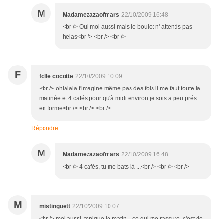
M
Madamezazaofmars
22/10/2009 16:48
<br /> Oui moi aussi mais le boulot n' attends pas
helas<br /> <br /> <br />
F
folle cocotte
22/10/2009 10:09
<br /> ohlalala t'imagine même pas des fois il me faut toute la
matinée et 4 cafés pour qu'à midi environ je sois a peu prés
en forme<br /> <br /> <br />
Répondre
M
Madamezazaofmars
22/10/2009 16:48
<br /> 4 cafés, tu me bats là ...<br /> <br /> <br />
M
mistinguett
22/10/2009 10:07
<br /> moi aussi, tonique le matin... ce qui me rassure, c'est de