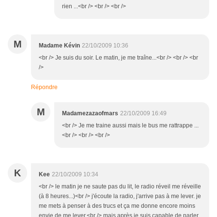
rien ...<br /> <br /> <br />
M
Madame Kévin
22/10/2009 10:36
<br /> Je suis du soir. Le matin, je me traîne...<br /> <br /> <br
/>
Répondre
M
Madamezazaofmars
22/10/2009 16:49
<br /> Je me traine aussi mais le bus me rattrappe ...
<br /> <br /> <br />
K
Kee
22/10/2009 10:34
<br /> le matin je ne saute pas du lit, le radio réveil me réveille
(à 8 heures...)<br /> j'écoute la radio, j'arrive pas à me lever. je
me mets à penser à des trucs et ça me donne encore moins
envie de me lever.<br /> mais après je suis capable de parler