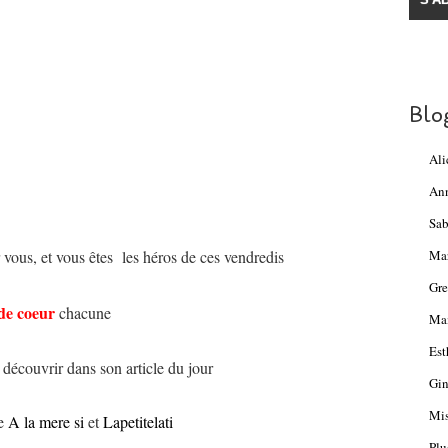
Blo
Ali
An
Sab
r vous, et vous êtes les héros de ces vendredis
Ma
Gre
de coeur
chacune
Mam
Est
 découvrir dans son article du jour
Gin
Mis
de
A la mere si
et
Lapetitelati
Plu