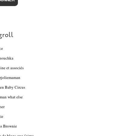
groll
ce
nouchka
ine et associés
rjoliemaman
en Baby Circus
an what else
her
ie
s Brownie
s de blogs que j'aime...