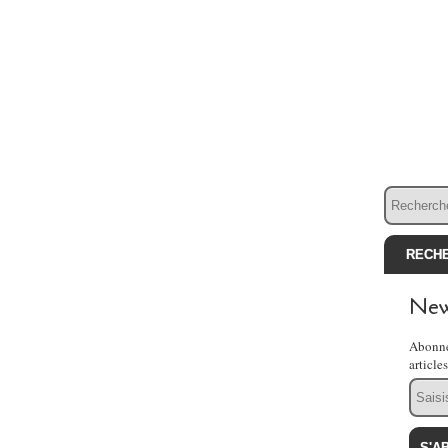
New
Abonne
article
Email