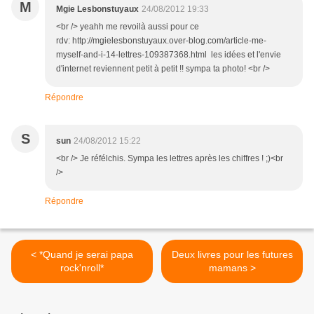
M
Mgie Lesbonstuyaux
24/08/2012 19:33
<br /> yeahh me revoilà aussi pour ce
rdv: http://mgielesbonstuyaux.over-blog.com/article-me-
myself-and-i-14-lettres-109387368.html les idées et l'envie
d'internet reviennent petit à petit !! sympa ta photo! <br />
Répondre
S
sun
24/08/2012 15:22
<br /> Je réfélchis. Sympa les lettres après les chiffres ! ;)<br
/>
Répondre
< *Quand je serai papa
Deux livres pour les futures
rock'nroll*
mamans >