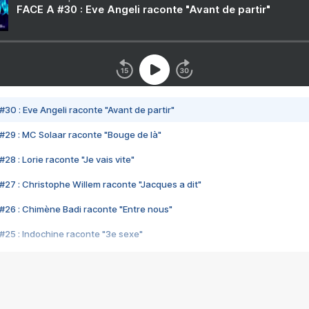
FACE A #30 : Eve Angeli raconte "Avant de partir"
#30 : Eve Angeli raconte "Avant de partir"
#29 : MC Solaar raconte "Bouge de là"
28 : Lorie raconte "Je vais vite"
#27 : Christophe Willem raconte "Jacques a dit"
#26 : Chimène Badi raconte "Entre nous"
#25 : Indochine raconte "3e sexe"
#24 : Zaho raconte "C'est chelou"
#23 : Patrick Bruel raconte "Au café des délices"
#22 : Kyo raconte "Le chemin"