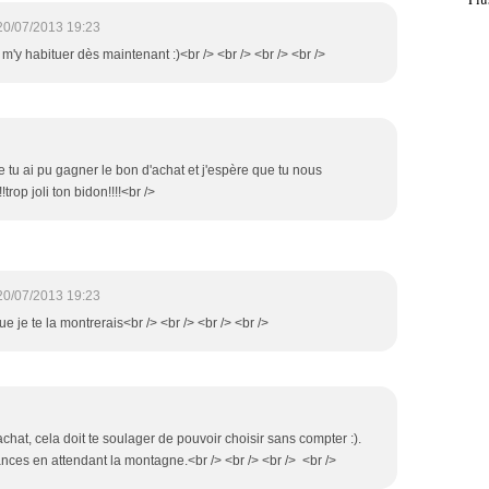
20/07/2013 19:23
 m'y habituer dès maintenant :)<br /> <br /> <br /> <br />
e tu ai pu gagner le bon d'achat et j'espère que tu nous
trop joli ton bidon!!!!<br />
20/07/2013 19:23
ue je te la montrerais<br /> <br /> <br /> <br />
chat, cela doit te soulager de pouvoir choisir sans compter :).
ances en attendant la montagne.<br /> <br /> <br /> <br />