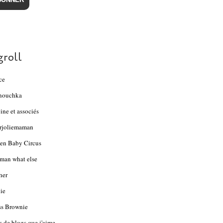
groll
ce
nouchka
ine et associés
rjoliemaman
en Baby Circus
an what else
her
ie
s Brownie
s de blogs que j'aime...