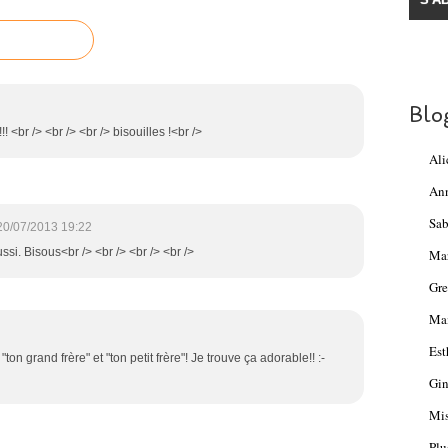
Blo
!!! <br /> <br /> <br /> bisouilles !<br />
Ali
An
Sab
20/07/2013 19:22
ussi. Bisous<br /> <br /> <br /> <br />
Ma
Gre
Mam
Est
ton grand frère" et "ton petit frère"! Je trouve ça adorable!! :-
Gin
Mis
Plu