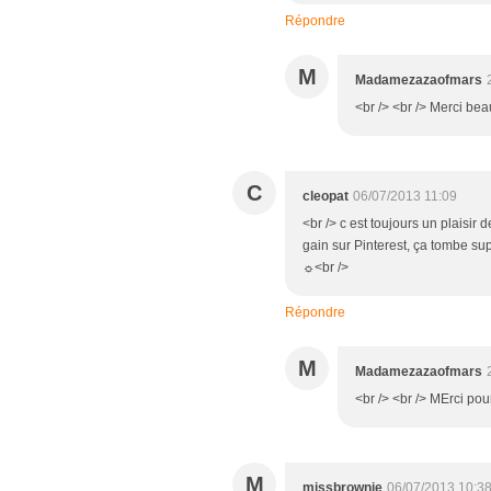
Répondre
M
Madamezazaofmars
<br /> <br /> Merci bea
C
cleopat
06/07/2013 11:09
<br /> c est toujours un plaisir d
gain sur Pinterest, ça tombe sup
☼<br />
Répondre
M
Madamezazaofmars
<br /> <br /> MErci pour
M
missbrownie
06/07/2013 10:3