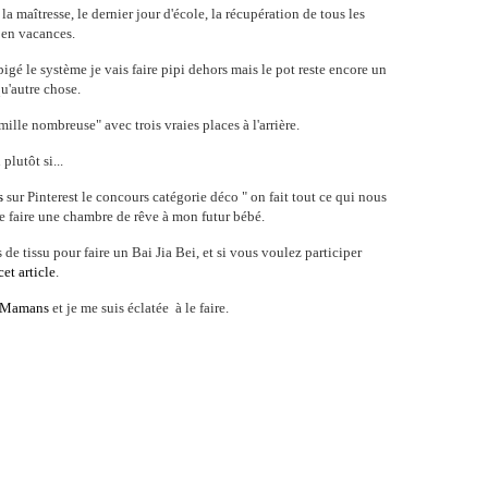
a maîtresse, le dernier jour d'école, la récupération de tous les
e en vacances.
 pigé le système je vais faire pipi dehors mais le pot reste encore un
u'autre chose.
mille nombreuse" avec trois vraies places à l'arrière.
plutôt si...
s
sur Pinterest le concours catégorie déco " on fait tout ce qui nous
de faire une chambre de rêve à mon futur bébé.
de tissu pour faire un Bai Jia Bei, et si vous voulez participer
cet article
.
e Mamans
et je me suis éclatée à le faire.