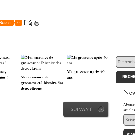
Repost
0
tes,
Ma grossesse après 40
Mon annonce de
tes !
ans
grossesse et l'histoire des
deux citrons
New
Abonne
SUIVANT
article
Email