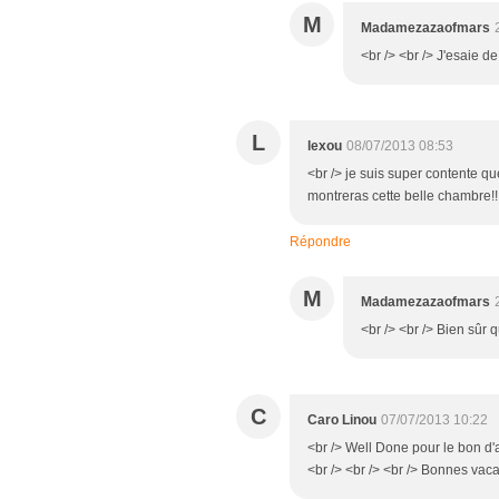
M
Madamezazaofmars
<br /> <br /> J'esaie de
L
lexou
08/07/2013 08:53
<br /> je suis super contente qu
montreras cette belle chambre!!!!
Répondre
M
Madamezazaofmars
<br /> <br /> Bien sûr q
C
Caro Linou
07/07/2013 10:22
<br /> Well Done pour le bon d'a
<br /> <br /> <br /> Bonnes vac