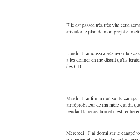
Elle est passée très très vite cette sem
articuler le plan de mon projet et met
Lundi : J' ai réussi après avoir lu vos 
a les donner en me disant qu'ils feraie
des CD.
Mardi : J' ai fini la nuit sur le canapé
air réprobateur de ma mère qui dit que 
pendant la récréation et il est rentré e
Mercredi : J' ai dormi sur le canapé to
sur papier et sur tissu. Jajaja lui auss