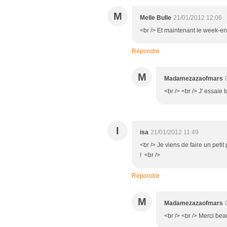
M
Melle Bulle
21/01/2012 12:06
<br /> Et maintenant le week-en
Répondre
M
Madamezazaofmars
<br /> <br /> J' essaie 
I
isa
21/01/2012 11:49
<br /> Je viens de faire un peti
! <br />
Répondre
M
Madamezazaofmars
<br /> <br /> Merci bea