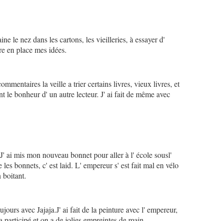
aine le nez dans les cartons, les vieilleries, à essayer d'
tre en place mes idées.
commentaires la veille a trier certains livres, vieux livres, et
nt le bonheur d' un autre lecteur. J' ai fait de même avec
. J' ai mis mon nouveau bonnet pour aller à l' école sousl'
les bonnets, c' est laid. L' empereur s' est fait mal en vélo
n boitant.
ujours avec Jajaja.J' ai fait de la peinture avec l' empereur,
i a participé et on a de jolies empreintes de main