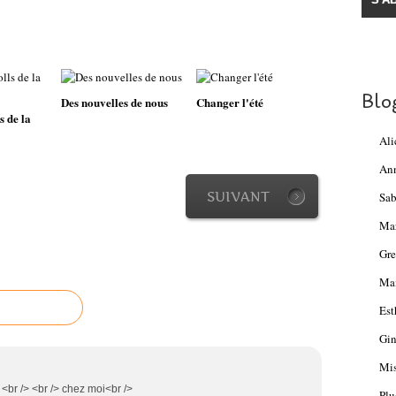
Blo
Des nouvelles de nous
Changer l'été
 de la
Ali
An
SUIVANT
Sab
Ma
Gre
Mam
Est
Gin
Mis
 <br /> <br /> chez moi<br />
Plu