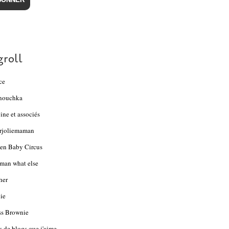
groll
ce
nouchka
ine et associés
rjoliemaman
en Baby Circus
an what else
her
ie
s Brownie
s de blogs que j'aime...