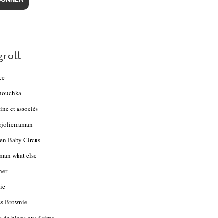
groll
ce
nouchka
ine et associés
rjoliemaman
en Baby Circus
an what else
her
ie
s Brownie
s de blogs que j'aime...