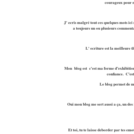
courageux pour me
J' ecris malgré tout ces quelques mots ici
a toujours un ou plusieurs commentai
L' ecriture est la meilleure 
Mon blog est c'est ma forme d’exhibition
confiance. C’es
Le blog permet de me
Oui mon blog me sert aussi a ça, un des 
Et toi, tu te laisse deborder par tes emo