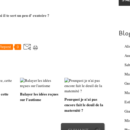
i il te sert un peu d' exutoire ?
Blo
Ali
Repost
0
An
Sab
Ma
Gre
Mam
 cette
Balayer les idées reçues
Pourquoi je n'ai pas
sur l'autisme
Est
encore fait le deuil de la
maternité ?
Gin
Mis
Plu