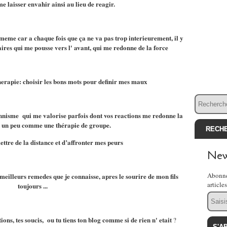
 laisser envahir ainsi au lieu de reagir.
 meme car a chaque fois que ça ne va pas trop interieurement, il y
res qui me pousse vers l' avant, qui me redonne de la force
therapie: choisir les bons mots pour definir mes maux
nisme qui me valorise parfois dont vos reactions me redonne la
t un peu comme une thérapie de groupe.
ttre de la distance et d’affronter mes peurs
New
Abonne
meilleurs remedes que je connaisse, apres le sourire de mon fils
article
toujours ...
Email
tions, tes soucis, ou tu tiens ton blog comme si de rien n' etait
?