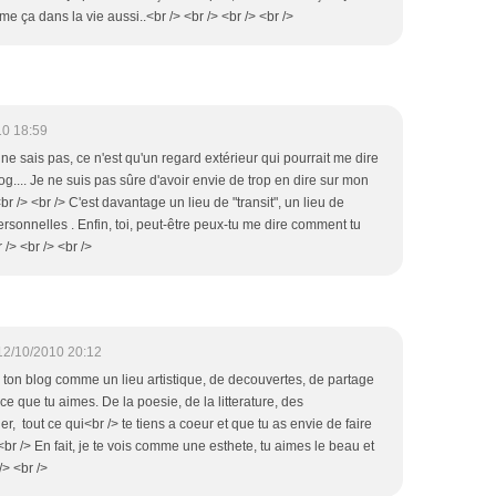
e ça dans la vie aussi..<br /> <br /> <br /> <br />
10 18:59
 ne sais pas, ce n'est qu'un regard extérieur qui pourrait me dire
og.... Je ne suis pas sûre d'avoir envie de trop en dire sur mon
<br /> <br /> C'est davantage un lieu de "transit", un lieu de
sonnelles . Enfin, toi, peut-être peux-tu me dire comment tu
/> <br /> <br />
12/10/2010 20:12
s ton blog comme un lieu artistique, de decouvertes, de partage
ce que tu aimes. De la poesie, de la litterature, des
r, tout ce qui<br /> te tiens a coeur et que tu as envie de faire
 <br /> En fait, je te vois comme une esthete, tu aimes le beau et
/> <br />