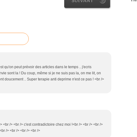
SUIVANT
est qu'on peut prévoir des articles dans le temps .. j'ecris
vie sont la ! Du coup, même si je ne suis pas la, on me lit, on
nt doucement .. Super terapie anti deprime n'est ce pas ! <br />
 /> <br /> <br /> c'est contradictoire chez moi !<br /> <br /> <br />
br /> <br /> <br /> <br />