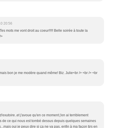
10 20:56
Tes mots me vont droit au coeur!!!!! Belle soirée à toute la
/>
.. mais bon je me modère quand même! Biz. Julie<br /> <br /> <br
rt d'exutoire..et j'avoue qu'en ce moment j'en ai terriblement
as de ce qui nous est tombé dessus depuis quelques semaines
...mais oui je peux dire si ça ne va pas, enfin à ma façon tjrs en