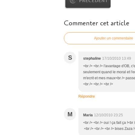
PRÉCÉDENT
Commenter cet article
Ajouter un commentaire
S
stephaline
17/10/2010 13:49
<br /> <br /> l'avantage d'OB, c'
seulement quand le moral et l'en
m'ecrit et mes maux<br /> passe
<br /> <br /> <br />
Répondre
M
Maria
12/10/2010 23:25
<br /> <br /> oui ! ça fait ça !<br
<br /> <br /> <br /> bises Zaza !<