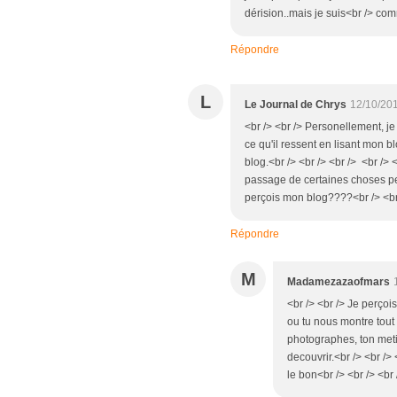
dérision..mais je suis<br /> comm
Répondre
L
Le Journal de Chrys
12/10/20
<br /> <br /> Personellement, je
ce qu'il ressent en lisant mon bl
blog.<br /> <br /> <br /> <br /> 
passage de certaines choses per
perçois mon blog????<br /> <br 
Répondre
M
Madamezazaofmars
<br /> <br /> Je perçoi
ou tu nous montre tout 
photographes, ton metie
decouvrir.<br /> <br />
le bon<br /> <br /> <br 