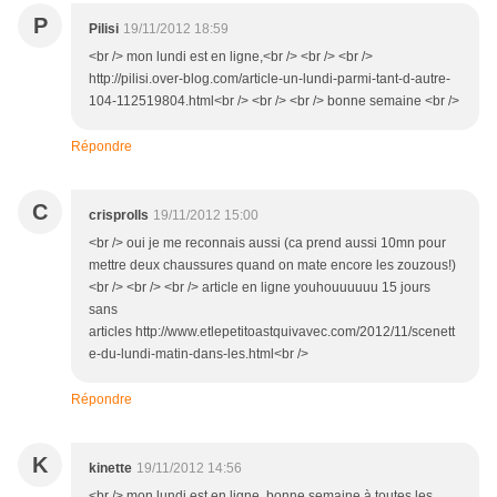
P
Pilisi
19/11/2012 18:59
<br /> mon lundi est en ligne,<br /> <br /> <br />
http://pilisi.over-blog.com/article-un-lundi-parmi-tant-d-autre-
104-112519804.html<br /> <br /> <br /> bonne semaine <br />
Répondre
C
crisprolls
19/11/2012 15:00
<br /> oui je me reconnais aussi (ca prend aussi 10mn pour
mettre deux chaussures quand on mate encore les zouzous!)
<br /> <br /> <br /> article en ligne youhouuuuuu 15 jours
sans
articles http://www.etlepetitoastquivavec.com/2012/11/scenett
e-du-lundi-matin-dans-les.html<br />
Répondre
K
kinette
19/11/2012 14:56
<br /> mon lundi est en ligne, bonne semaine à toutes les