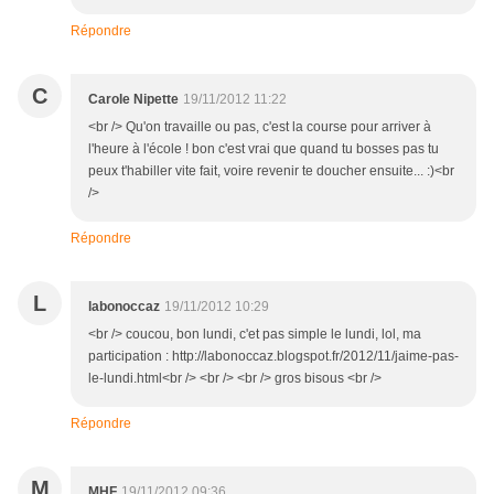
Répondre
C
Carole Nipette
19/11/2012 11:22
<br /> Qu'on travaille ou pas, c'est la course pour arriver à
l'heure à l'école ! bon c'est vrai que quand tu bosses pas tu
peux t'habiller vite fait, voire revenir te doucher ensuite... :)<br
/>
Répondre
L
labonoccaz
19/11/2012 10:29
<br /> coucou, bon lundi, c'et pas simple le lundi, lol, ma
participation : http://labonoccaz.blogspot.fr/2012/11/jaime-pas-
le-lundi.html<br /> <br /> <br /> gros bisous <br />
Répondre
M
MHF
19/11/2012 09:36