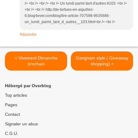
/> <br /> <br /> <br /> Un lundi parmi tant d'autres #103 :<br />
<br /> <br /> http://de-tortues-en-aiguilles-
6.blog4ever.com/blog/lire-article-707598-9635686-
un_lundi_parmi_tant_d_autres__103.html<br /> <br />
Répondre
< Vivement Dimanche
Gangnam style ( Giveaway
prochain
shopping) >
Hébergé par Overblog
Top articles
Pages
Contact
Signaler un abus
C.G.U.