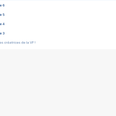
e 6
e 5
e 4
e 3
s créatrices de la VF !
e 2
e 1
e Mektoub My Love arrive enfin ! Rencontre avec Shaïn Boumedine et Sal
i : après Toni en famille
elle réalise le bouleversant Dites lui que je l'aime
ais ! Rencontre autour de Vie privée de Rebecca Zlotowski
 de Marguerite, Grave... Rencontre avec Ella Rumpf