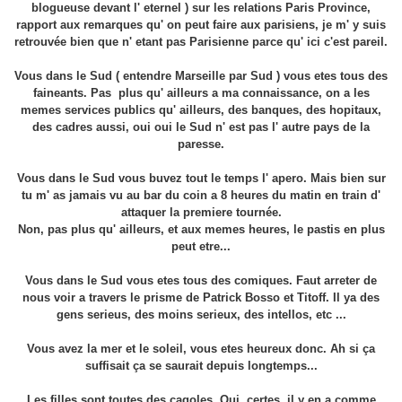
blogueuse devant l' eternel ) sur les relations Paris Province,
rapport aux remarques qu' on peut faire aux parisiens, je m' y suis
retrouvée bien que n' etant pas Parisienne parce qu' ici c'est pareil.
Vous dans le Sud ( entendre Marseille par Sud ) vous etes tous des
faineants. Pas plus qu' ailleurs a ma connaissance, on a les
memes services publics qu' ailleurs, des banques, des hopitaux,
des cadres aussi, oui oui le Sud n' est pas l' autre pays de la
paresse.
Vous dans le Sud vous buvez tout le temps l' apero. Mais bien sur
tu m' as jamais vu au bar du coin a 8 heures du matin en train d'
attaquer la premiere tournée.
Non, pas plus qu' ailleurs, et aux memes heures, le pastis en plus
peut etre...
Vous dans le Sud vous etes tous des comiques. Faut arreter de
nous voir a travers le prisme de Patrick Bosso et Titoff. Il ya des
gens serieus, des moins serieux, des intellos, etc ...
Vous avez la mer et le soleil, vous etes heureux donc. Ah si ça
suffisait ça se saurait depuis longtemps...
Les filles sont toutes des cagoles. Oui, certes, il y en a comme