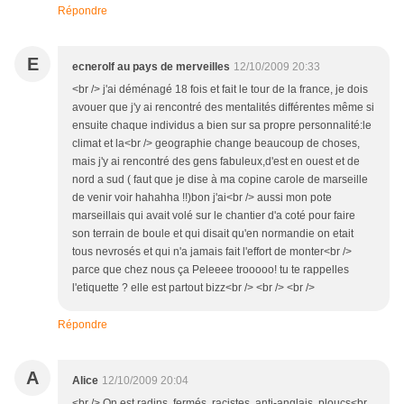
Répondre
E
ecnerolf au pays de merveilles
12/10/2009 20:33
<br /> j'ai déménagé 18 fois et fait le tour de la france, je dois
avouer que j'y ai rencontré des mentalités différentes même si
ensuite chaque individus a bien sur sa propre personnalité:le
climat et la<br /> geographie change beaucoup de choses,
mais j'y ai rencontré des gens fabuleux,d'est en ouest et de
nord a sud ( faut que je dise à ma copine carole de marseille
de venir voir hahahha !!)bon j'ai<br /> aussi mon pote
marseillais qui avait volé sur le chantier d'a coté pour faire
son terrain de boule et qui disait qu'en normandie on etait
tous nevrosés et qui n'a jamais fait l'effort de monter<br />
parce que chez nous ça Peleeee trooooo! tu te rappelles
l'etiquette ? elle est partout bizz<br /> <br /> <br />
Répondre
A
Alice
12/10/2009 20:04
<br /> On est radins, fermés, racistes, anti-anglais, ploucs<br