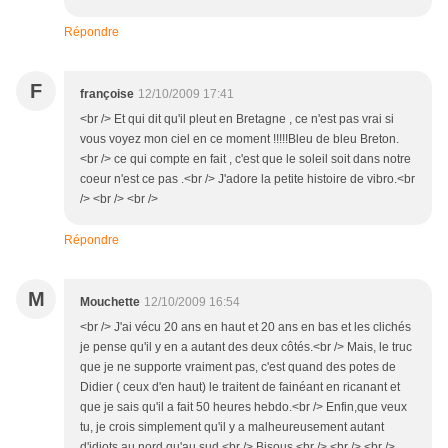
Répondre
F
françoise
12/10/2009 17:41
<br /> Et qui dit qu'il pleut en Bretagne , ce n'est pas vrai si
vous voyez mon ciel en ce moment !!!!!Bleu de bleu Breton.
<br /> ce qui compte en fait , c'est que le soleil soit dans notre
coeur n'est ce pas .<br /> J'adore la petite histoire de vibro.<br
/> <br /> <br />
Répondre
M
Mouchette
12/10/2009 16:54
<br /> J'ai vécu 20 ans en haut et 20 ans en bas et les clichés
je pense qu'il y en a autant des deux côtés.<br /> Mais, le truc
que je ne supporte vraiment pas, c'est quand des potes de
Didier ( ceux d'en haut) le traitent de fainéant en ricanant et
que je sais qu'il a fait 50 heures hebdo.<br /> Enfin,que veux
tu, je crois simplement qu'il y a malheureusement autant
d'idiots au nord qu'au sud.<br /> Bisous.<br /> <br /> <br />