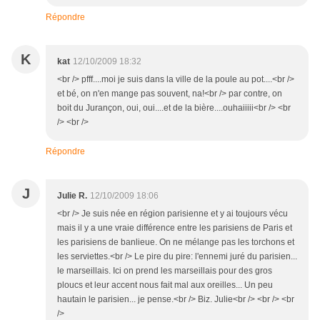
Répondre
K
kat
12/10/2009 18:32
<br /> pfff....moi je suis dans la ville de la poule au pot....<br />
et bé, on n'en mange pas souvent, na!<br /> par contre, on
boit du Jurançon, oui, oui....et de la bière....ouhaiiiii<br /> <br
/> <br />
Répondre
J
Julie R.
12/10/2009 18:06
<br /> Je suis née en région parisienne et y ai toujours vécu
mais il y a une vraie différence entre les parisiens de Paris et
les parisiens de banlieue. On ne mélange pas les torchons et
les serviettes.<br /> Le pire du pire: l'ennemi juré du parisien...
le marseillais. Ici on prend les marseillais pour des gros
ploucs et leur accent nous fait mal aux oreilles... Un peu
hautain le parisien... je pense.<br /> Biz. Julie<br /> <br /> <br
/>