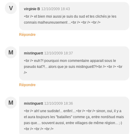
V
virginie B
12/10/2009 18:43
<br /> et bien moi aussi je suis du sud et tes clichés je les
connais malheureusement ...<br /> <br /> <br />
Répondre
M
mistinguett
12/10/2009 18:37
<br /> euh?! pourquoi mon commentaire apparait sous le
pseudo kat?!... alors que je suis mistinguett?!<br /> <br /> <br
/>
Répondre
M
mistinguett
12/10/2009 18:36
<br /> ah! une sudiste!... enfin!....<br /> <br /> sinon, oui, il y a
et aura toujours les "batailles" comme ça, entre nord/sud mais
pas que.... souvent aussi, entre villages de même région... ;-)
<br /> <br /> <br />