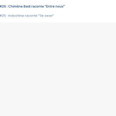
#26 : Chimène Badi raconte "Entre nous"
#25 : Indochine raconte "3e sexe"
#24 : Zaho raconte "C'est chelou"
#23 : Patrick Bruel raconte "Au café des délices"
#22 : Kyo raconte "Le chemin"
#21 : Nolwenn Leroy raconte "Cassé"
#20 : Patrick Hernandez raconte "Born to be alive"
#19 : Lorie raconte "Près de moi"
#18 : Michael Jones raconte "A nos actes manqués" (avec Jean-Jacque
#17 : Khaled raconte "Aïcha"
#16 : Corneille raconte "Parce qu'on vient de loin"
#15 : Indochine raconte "L'aventurier"