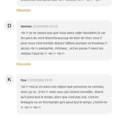
Répondre
D
domino
12/10/2009 16:10
<br /> je ne savais pas que vous aviez cette réputation là car
les gens du nord disent beaucoup de bien de chez vous !!
pour nous c'est horrible depuis l'affaire jourdain et d'outreau !!
alcolo,<br /> pédophile, chômeur....et j'en passe !! merci les
médias ! bizz<br /> <br /> <br />
Répondre
K
Kee
12/10/2009 16:02
<br /> moi je vis dans une région que personne ne connais,
donc ça va. :))<br /> mais ceux qui croient connaître, disent
qu'il pleut tout le temps, alors que c'est pas vrai, c'est en
bretagne ou en Normandie qu'il pleut tout le temps ;) hihihi<br
/> <br /> <br />