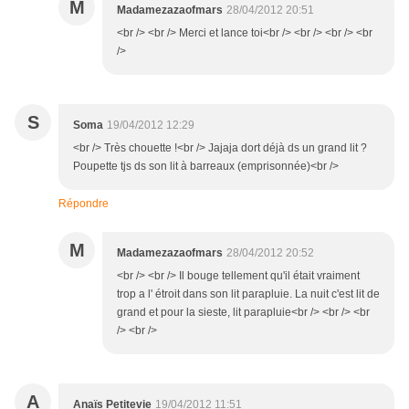
M
Madamezazaofmars
28/04/2012 20:51
<br /> <br /> Merci et lance toi<br /> <br /> <br /> <br
/>
S
Soma
19/04/2012 12:29
<br /> Très chouette !<br /> Jajaja dort déjà ds un grand lit ?
Poupette tjs ds son lit à barreaux (emprisonnée)<br />
Répondre
M
Madamezazaofmars
28/04/2012 20:52
<br /> <br /> Il bouge tellement qu'il était vraiment
trop a l' étroit dans son lit parapluie. La nuit c'est lit de
grand et pour la sieste, lit parapluie<br /> <br /> <br
/> <br />
A
Anaïs Petitevie
19/04/2012 11:51