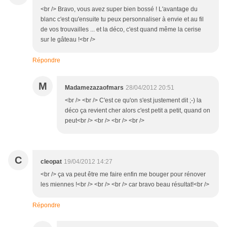
<br /> Bravo, vous avez super bien bossé ! L'avantage du
blanc c'est qu'ensuite tu peux personnaliser à envie et au fil
de vos trouvailles ... et la déco, c'est quand même la cerise
sur le gâteau !<br />
Répondre
M
Madamezazaofmars
28/04/2012 20:51
<br /> <br /> C'est ce qu'on s'est justement dit ;-) la
déco ça revient cher alors c'est petit a petit, quand on
peut<br /> <br /> <br /> <br />
C
cleopat
19/04/2012 14:27
<br /> ça va peut être me faire enfin me bouger pour rénover
les miennes !<br /> <br /> <br /> car bravo beau résultat!<br />
Répondre