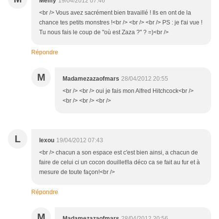
Memy
19/04/2012 07:46
<br /> Vous avez sacrément bien travaillé ! Ils en ont de la
chance tes petits monstres !<br /> <br /> <br /> PS : je t'ai vue !
Tu nous fais le coup de "où est Zaza ?" ? =)<br />
Répondre
M
Madamezazaofmars
28/04/2012 20:55
<br /> <br /> oui je fais mon Alfred Hitchcock<br />
<br /> <br /> <br />
L
lexou
19/04/2012 07:43
<br /> chacun a son espace est c'est bien ainsi, a chacun de
faire de celui ci un cocon douillet!la déco ca se fait au fur et à
mesure de toute façon!<br />
Répondre
M
Madamezazaofmars
28/04/2012 20:56