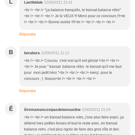
L
Laetibidule
22/09/2011 22:41
<br /> <br /> "ça balance tranquillo, le transat balance rétro"
<br /> <br /> <br /> Je le VEUX !!! Merci pour ce concours !!!<br
/> <br /> <br /> Bonne soirée !!!!<br /> <br /> <br /> <br />
Répondre
B
borabora
22/09/2011 11:12
<br /> <br /> Coucou c'est vrai qu'il est génial !<br /> <br />
<br /> Je joue " transat balance rétro le transat qu'il me faut
pour mon petit héro "<br /> <br /> <br /> merçi pour le
concours ; ) bisous<br /> <br /> <br /> <br />
Répondre
Ê
êtremamancestpasdelamousline
22/09/2011 01:04
<br /> <br /> en transat balance retro, j'ose plus faire popo, ça
détend mes petites fesses et tout le reste avec, en transat
balance retro, c'est plus rigolo de faire des gros rôts et des