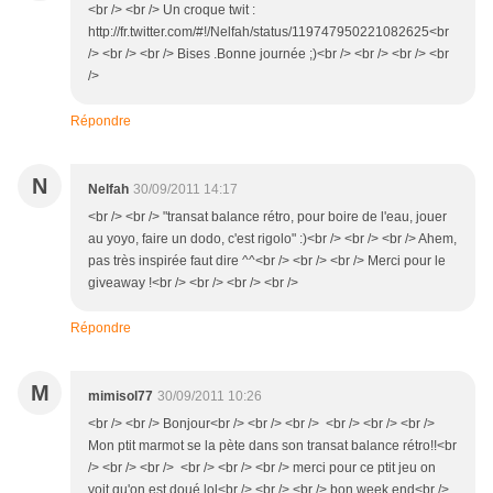
<br /> <br /> Un croque twit :
http://fr.twitter.com/#!/Nelfah/status/119747950221082625<br
/> <br /> <br /> Bises .Bonne journée ;)<br /> <br /> <br /> <br
/>
Répondre
N
Nelfah
30/09/2011 14:17
<br /> <br /> "transat balance rétro, pour boire de l'eau, jouer
au yoyo, faire un dodo, c'est rigolo" :)<br /> <br /> <br /> Ahem,
pas très inspirée faut dire ^^<br /> <br /> <br /> Merci pour le
giveaway !<br /> <br /> <br /> <br />
Répondre
M
mimisol77
30/09/2011 10:26
<br /> <br /> Bonjour<br /> <br /> <br /> <br /> <br /> <br />
Mon ptit marmot se la pète dans son transat balance rétro!!<br
/> <br /> <br /> <br /> <br /> <br /> merci pour ce ptit jeu on
voit qu'on est doué lol<br /> <br /> <br /> bon week end<br />