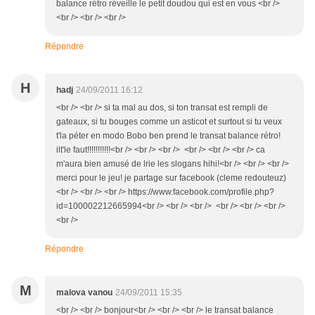
balance rétro réveille le petit doudou qui est en vous <br />
<br /> <br /> <br />
Répondre
H
hadj
24/09/2011 16:12
<br /> <br /> si ta mal au dos, si ton transat est rempli de
gateaux, si tu bouges comme un asticot et surtout si tu veux
t'la péter en modo Bobo ben prend le transat balance rétro!
ilt'le faut!!!!!!!!!!!<br /> <br /> <br /> <br /> <br /> <br /> ca
m'aura bien amusé de lrie les slogans hihi!<br /> <br /> <br />
merci pour le jeu! je partage sur facebook (cleme redouteuz)
<br /> <br /> <br /> https://www.facebook.com/profile.php?
id=100002212665994<br /> <br /> <br /> <br /> <br /> <br />
<br />
Répondre
M
malova vanou
24/09/2011 15:35
<br /> <br /> bonjour<br /> <br /> <br /> le transat balance