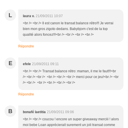
L
laura v.
21/09/2011 10:07
<br /> <br /> Il est canon le transat balance rétro!!! Je verrai
bien mon gros zigoto dedans. Babybjorn c'est de la top
qualité alors foncez!!!<br /> <br /> <br /> <br />
Répondre
E
efele
21/09/2011 09:11
<br /> <br /> Transat balance rétro: maman, il me le faut!!!<br
/> <br /> <br /> <br /> <br /> <br /> merci pour ce jeu!<br /> <br
/> <br /> <br /> <br /> <br /> <br />
Répondre
B
bonafé laetitia
21/09/2011 09:06
<br /> <br /> coucou ! encore un super giveaway merciii ! alors
moi bebe Loan apprécierait surement un joli transat comme