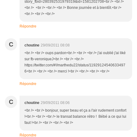
story_fbid=280392531979319&id=1581202708<br /> <br />
<br /> <br /> <br /> <br /> Bonne journée et à bientôt.<br />
<br /> <br /> <br />
Répondre
C
choutine
29/09/2011 08:08
<br /> <br /> oups pardon<br /> <br /> <br /> j'ai oublié j'ai liké
sur fb-veroniqueJ<br /> <br /> <br />
https://twitter.com/#!/marthedu22/status/11929124540633497
6<br /> <br /> <br /> merci !<br /> <br /> <br /> <br />
Répondre
C
choutine
29/09/2011 08:06
<br /> <br /> bonjour, super beau et ça a l'air rudement confort
!<br /> <br /> <br /> le transat balance rétro ! Bébé a ce qui lui
faut !<br /> <br /> <br /> <br />
Répondre