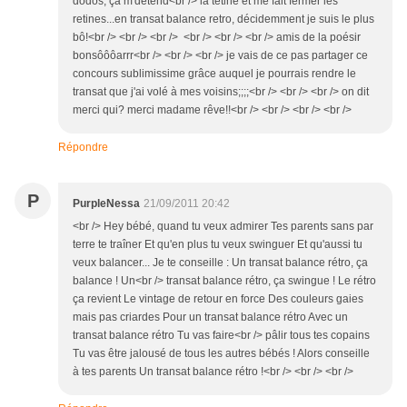
dodos, ça m'détend<br /> la tétine et me fait fermer les
retines...en transat balance retro, décidemment je suis le plus
bô!<br /> <br /> <br /> <br /> <br /> <br /> amis de la poésir
bonsôôôarrr<br /> <br /> <br /> je vais de ce pas partager ce
concours sublimissime grâce auquel je pourrais rendre le
transat que j'ai volé à mes voisins;;;;<br /> <br /> <br /> on dit
merci qui? merci madame rêve!!<br /> <br /> <br /> <br />
Répondre
P
PurpleNessa
21/09/2011 20:42
<br /> Hey bébé, quand tu veux admirer Tes parents sans par
terre te traîner Et qu'en plus tu veux swinguer Et qu'aussi tu
veux balancer... Je te conseille : Un transat balance rétro, ça
balance ! Un<br /> transat balance rétro, ça swingue ! Le rétro
ça revient Le vintage de retour en force Des couleurs gaies
mais pas criardes Pour un transat balance rétro Avec un
transat balance rétro Tu vas faire<br /> pâlir tous tes copains
Tu vas être jalousé de tous les autres bébés ! Alors conseille
à tes parents Un transat balance rétro !<br /> <br /> <br />