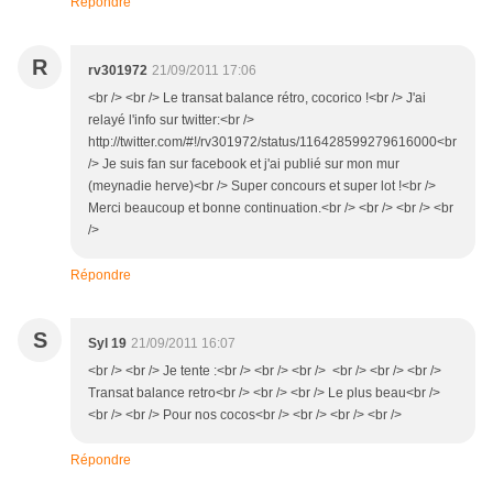
Répondre
R
rv301972
21/09/2011 17:06
<br /> <br /> Le transat balance rétro, cocorico !<br /> J'ai
relayé l'info sur twitter:<br />
http://twitter.com/#!/rv301972/status/116428599279616000<br
/> Je suis fan sur facebook et j'ai publié sur mon mur
(meynadie herve)<br /> Super concours et super lot !<br />
Merci beaucoup et bonne continuation.<br /> <br /> <br /> <br
/>
Répondre
S
Syl 19
21/09/2011 16:07
<br /> <br /> Je tente :<br /> <br /> <br /> <br /> <br /> <br />
Transat balance retro<br /> <br /> <br /> Le plus beau<br />
<br /> <br /> Pour nos cocos<br /> <br /> <br /> <br />
Répondre