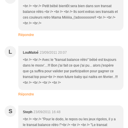
<br /> <br /> Petit bébé bientôt sera bien dans son transat
balance rétro.<br /> <br /> <br /> Ils sont extras ses transats et
ces couleurs retro Mama Miiiiiia, j'adoooooore!! <br /> <br />
<br /> <br />
Répondre
L
LouMaloé
23/09/2011 20:07
<br /> <br /> Avec le "transat balance rétro" bébé est toujours
dans le moov'....!!! Bon j'ai fait ce que j'ai pu... alors j'espère
que ça suffira pour valider par participation pour gagner ce
transat top pour<br /> mon future baby qui naitra en février...!!!
<br /> <br /> <br /> <br />
Répondre
S
Steph
23/09/2011 16:48
<br /> <br /> "Pour le dodo, le repos ou les jeux rigolos, il y a
le transat balance rétro !"<br /> <br /> <br /> "Le transat