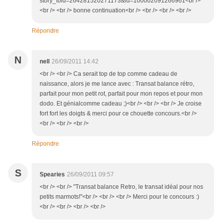
story_fbid=264281520271173&id=100002091266961<br />
<br /> <br /> bonne continuation<br /> <br /> <br /> <br />
Répondre
N
nell
26/09/2011 14:42
<br /> <br /> Ca serait top de top comme cadeau de
naissance, alors je me lance avec : Transat balance rétro,
parfait pour mon petit rot, parfait pour mon repos et pour mon
dodo. Et génialcomme cadeau ;)<br /> <br /> <br /> Je croise
fort fort les doigts & merci pour ce chouette concours.<br />
<br /> <br /> <br />
Répondre
S
Spearies
26/09/2011 09:57
<br /> <br /> "Transat balance Retro, le transat idéal pour nos
petits marmots!"<br /> <br /> <br /> Merci pour le concours :)
<br /> <br /> <br /> <br />