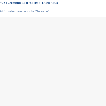
#26 : Chimène Badi raconte "Entre nous"
#25 : Indochine raconte "3e sexe"
#24 : Zaho raconte "C'est chelou"
#23 : Patrick Bruel raconte "Au café des délices"
#22 : Kyo raconte "Le chemin"
#21 : Nolwenn Leroy raconte "Cassé"
#20 : Patrick Hernandez raconte "Born to be alive"
#19 : Lorie raconte "Près de moi"
#18 : Michael Jones raconte "A nos actes manqués" (avec Jean-Jacque
#17 : Khaled raconte "Aïcha"
#16 : Corneille raconte "Parce qu'on vient de loin"
#15 : Indochine raconte "L'aventurier"
14 : Lorie raconte "Sur un air latino"