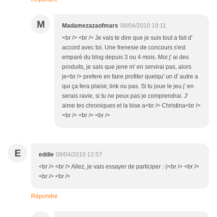
M
Madamezazaofmars
08/04/2010 19:11
<br /> <br /> Je vais te dire que je suis tout a fait d'
accord avec toi. Une frenesie de concours s'est
emparé du blog depuis 3 ou 4 mois. Moi j' ai des
produits, je sais que jene m' en servirai pas, alors
je<br /> prefere en faire profiter quelqu' un d' autre a
qui ça fera plaisir, link ou pas. Si tu joue le jeu j' en
serais ravie, si tu ne peux pas je comprendrai. J'
aime tes chroniques et la bise a<br /> Christina<br />
<br /> <br /> <br />
E
eddie
08/04/2010 12:57
<br /> <br /> Allez, je vais essayer de participer :-)<br /> <br />
<br /> <br />
Répondre