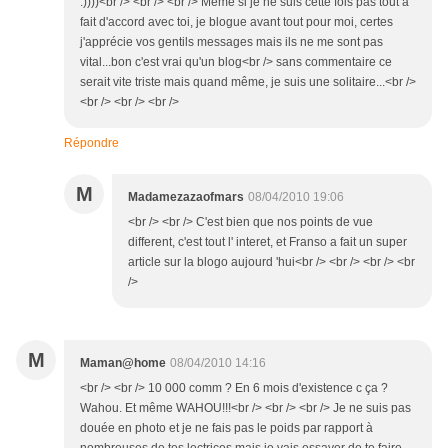
:))))<br /> <br /> <br /> Même si je ne suis cette fois pas tout a
fait d'accord avec toi, je blogue avant tout pour moi, certes
j'apprécie vos gentils messages mais ils ne me sont pas
vital...bon c'est vrai qu'un blog<br /> sans commentaire ce
serait vite triste mais quand même, je suis une solitaire...<br />
<br /> <br /> <br />
Répondre
M
Madamezazaofmars
08/04/2010 19:06
<br /> <br /> C'est bien que nos points de vue
different, c'est tout l' interet, et Franso a fait un super
article sur la blogo aujourd 'hui<br /> <br /> <br /> <br
/>
M
Maman@home
08/04/2010 14:16
<br /> <br /> 10 000 comm ? En 6 mois d'existence c ça ?
Wahou. Et même WAHOU!!!<br /> <br /> <br /> Je ne suis pas
douée en photo et je ne fais pas le poids par rapport à