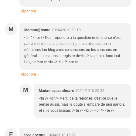
Répondre
M
Maman@home
10/04/2010 20:18
<br /> <br /> Pour répondre à ta question (même si ce n'est
pas à moi que tu la posais-lol), je ne crois pas que tu
dénatures ton blog avec ce concours ou tes concours en
général... tu es dans le registre de<br /> la photo donc tout
baigne !<br /> <br /> <br /> <br />
Répondre
M
Madamezazaofmars
10/04/2010 20:38
<br /> <br /> Merci de ta reponse, c'est ce que je
pense aussi, mais le doute s' empare de moi parfois,
et si je vous lassais ?<br /> <br /> <br /> <br />
F
folle cocotte
10/04/2010 16:57