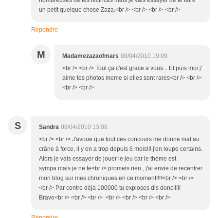
nombreuses de tes lectrices mais je vais essayer de te faire
un petit quelque chose Zaza.<br /> <br /> <br /> <br />
Répondre
M
Madamezazaofmars
08/04/2010 19:09
<br /> <br /> Tout ça c'est grace a vous... Et puis moi j'
aime tes photos meme si elles sont rares<br /> <br />
<br /> <br />
S
Sandra
08/04/2010 13:08
<br /> <br /> J'avoue que tout ces concours me donne mal au
crâne à force, il y en a trop depuis 6 mois!!! j'en loupe certains.
Alors je vais essayer de jouer le jeu car le thème est
sympa mais je ne te<br /> promets rien , j'ai envie de recentrer
mon blog sur mes chroniques en ce moment!!!!<br /> <br />
<br /> Par contre déjà 100000 tu exploses dis donc!!!!!
Bravo<br /> <br /> <br /> <br /> <br /> <br /> <br />
Répondre