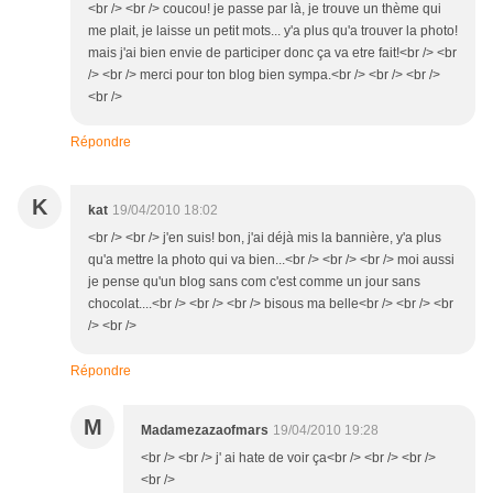
<br /> <br /> coucou! je passe par là, je trouve un thème qui
me plait, je laisse un petit mots... y'a plus qu'a trouver la photo!
mais j'ai bien envie de participer donc ça va etre fait!<br /> <br
/> <br /> merci pour ton blog bien sympa.<br /> <br /> <br />
<br />
Répondre
K
kat
19/04/2010 18:02
<br /> <br /> j'en suis! bon, j'ai déjà mis la bannière, y'a plus
qu'a mettre la photo qui va bien...<br /> <br /> <br /> moi aussi
je pense qu'un blog sans com c'est comme un jour sans
chocolat....<br /> <br /> <br /> bisous ma belle<br /> <br /> <br
/> <br />
Répondre
M
Madamezazaofmars
19/04/2010 19:28
<br /> <br /> j' ai hate de voir ça<br /> <br /> <br />
<br />