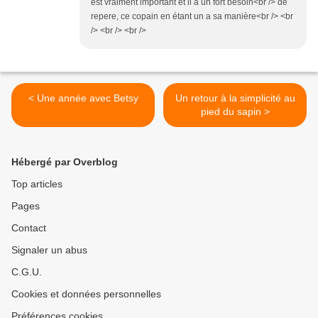
est vraiment important et il a un fort besoin<br /> de
repere, ce copain en étant un a sa manière<br /> <br
/> <br /> <br />
< Une année avec Betsy
Un retour à la simplicité au
pied du sapin >
Hébergé par Overblog
Top articles
Pages
Contact
Signaler un abus
C.G.U.
Cookies et données personnelles
Préférences cookies