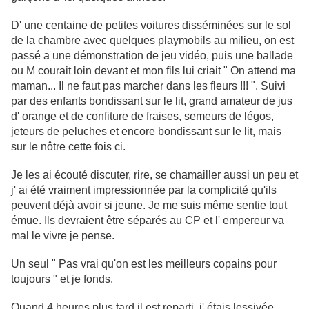
D' une centaine de petites voitures disséminées sur le sol
de la chambre avec quelques playmobils au milieu, on est
passé a une démonstration de jeu vidéo, puis une ballade
ou M courait loin devant et mon fils lui criait " On attend ma
maman... Il ne faut pas marcher dans les fleurs !!! ". Suivi
par des enfants bondissant sur le lit, grand amateur de jus
d' orange et de confiture de fraises, semeurs de légos,
jeteurs de peluches et encore bondissant sur le lit, mais
sur le nôtre cette fois ci.
Je les ai écouté discuter, rire, se chamailler aussi un peu et
j' ai été vraiment impressionnée par la complicité qu'ils
peuvent déjà avoir si jeune. Je me suis même sentie tout
émue. Ils devraient être séparés au CP et l' empereur va
mal le vivre je pense.
Un seul " Pas vrai qu'on est les meilleurs copains pour
toujours " et je fonds.
Quand 4 heures plus tard il est reparti, j' étais lessivée,