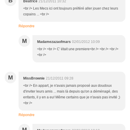
B
Béatrice
21/12/2011 10:32
<br /> Les Mecs ici ont toujours préféré aller jouer chez leurs
copains ... <br />
Répondre
M
Madamezazaofmars
02/01/2012 10:09
<br /> <br /> C' était une premiere<br /> <br /> <br />
<br />
M
MissBrownie
21/12/2011 09:28
<br /> En appart, je n'avais jamais proposé aux doudoux
d'inviter leurs amis ... mais là depuis qu'on a déménagé, des
enfants, il y en a eu! Même certains que je n'avais pas invité ;)
<br />
Répondre
M