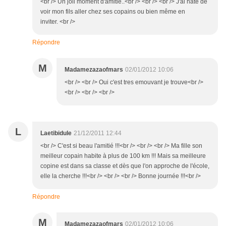
<br /> Un joli moment d'amitié..<br /> <br /> <br /> J'ai hâte de
voir mon fils aller chez ses copains ou bien même en
inviter. <br />
Répondre
M
Madamezazaofmars
02/01/2012 10:06
<br /> <br /> Oui c'est tres emouvant je trouve<br />
<br /> <br /> <br />
L
Laetibidule
21/12/2011 12:44
<br /> C'est si beau l'amitié !!!<br /> <br /> <br /> Ma fille son
meilleur copain habite à plus de 100 km !!! Mais sa meilleure
copine est dans sa classe et dès que l'on approche de l'école,
elle la cherche !!!<br /> <br /> <br /> Bonne journée !!!<br />
Répondre
M
Madamezazaofmars
02/01/2012 10:06