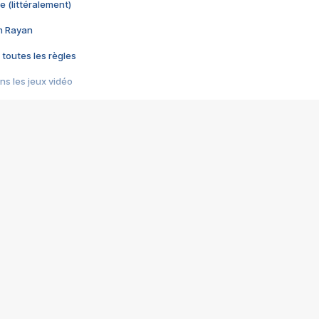
e (littéralement)
im Rayan
 toutes les règles
s les jeux vidéo
us choquant de Rockstar ? - Le scandale BULLY
e plus moche de Steam
du RÊVE tourne au CAUCHEMAR
pendant 8 heures
it… à tort
umiliés par un jeu vidéo
ire - Final Fantasy 8
ti un empire - Age of Empires
story DOFUS