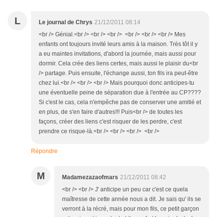
L
Le journal de Chrys
21/12/2011 08:14
<br /> Génial.<br /> <br /> <br /> <br /> <br /> <br /> Mes
enfants ont toujours invité leurs amis à la maison. Très tôt il y
a eu maintes invitations, d'abord la journée, mais aussi pour
dormir. Cela crée des liens certes, mais aussi le plaisir du<br
/> partage. Puis ensuite, l'échange aussi, ton fils ira peut-être
chez lui.<br /> <br /> <br /> Mais pourquoi donc anticipes-tu
une éventuelle peine de séparation due à l'entrée au CP????
Si c'est le cas, cela n'empêche pas de conserver une amitié et
en plus, de s'en faire d'autres!!! Puis<br /> de toutes les
façons, créer des liens c'est risquer de les perdre, c'est
prendre ce risque-là.<br /> <br /> <br /> <br />
Répondre
M
Madamezazaofmars
21/12/2011 08:42
<br /> <br /> J' anticipe un peu car c'est ce quela
maîtresse de cette année nous a dit. Je sais qu' ils se
verront à la récré, mais pour mon fils, ce petit garçon