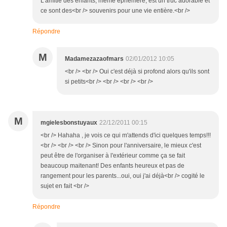
L'amitié des enfants, même éphémère, est un truc adorable et
ce sont des<br /> souvenirs pour une vie entière.<br />
Répondre
M
Madamezazaofmars
02/01/2012 10:05
<br /> <br /> Oui c'est déjà si profond alors qu'ils sont
si petits<br /> <br /> <br /> <br />
M
mgielesbonstuyaux
22/12/2011 00:15
<br /> Hahaha , je vois ce qui m'attends d'ici quelques temps!!!
<br /> <br /> <br /> Sinon pour l'anniversaire, le mieux c'est
peut être de l'organiser à l'extérieur comme ça se fait
beaucoup maitenant! Des enfants heureux et pas de
rangement pour les parents...oui, oui j'ai déjà<br /> cogité le
sujet en fait <br />
Répondre