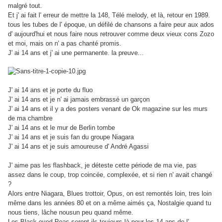
malgré tout.
Et j' ai fait l' erreur de mettre la 148, Télé melody, et là, retour en 1989.
tous les tubes de l' époque, un défilé de chansons a faire peur aux ados
d' aujourd'hui et nous faire nous retrouver comme deux vieux cons Zozo
et moi, mais on n' a pas chanté promis.
J' ai 14 ans et j' ai une permanente. la preuve...
J' ai 14 ans et je porte du fluo
J' ai 14 ans et je n' ai jamais embrassé un garçon
J' ai 14 ans et il y a des posters venant de Ok magazine sur les murs
de ma chambre
J' ai 14 ans et le mur de Berlin tombe
J' ai 14 ans et je suis fan du groupe Niagara
J' ai 14 ans et je suis amoureuse d' André Agassi
J' aime pas les flashback, je déteste cette période de ma vie, pas
assez dans le coup, trop coincée, complexée, et si rien n' avait changé
?
Alors entre Niagara, Blues trottoir, Opus, on est remontés loin, tres loin
même dans les années 80 et on a même aimés ça, Nostalgie quand tu
nous tiens, lâche nousun peu quand même.
Les Black eyed Peas seront ils toujours là pour les 14 ans de l'