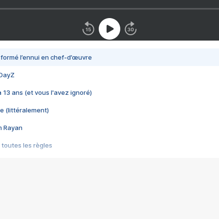
nsformé l’ennui en chef-d’œuvre
 DayZ
 a 13 ans (et vous l'avez ignoré)
e (littéralement)
im Rayan
 toutes les règles
s les jeux vidéo
us choquant de Rockstar ? - Le scandale BULLY
e plus moche de Steam
du RÊVE tourne au CAUCHEMAR