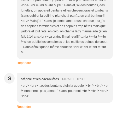
c'était dur pour toutes je pense...moi la première!<br /> <br />
<br /> <br /> <br /> <br /> j'ai 14 ans et j'ai des boutons, des
lunettes, un appareil dentaire et les cheveux gras et tombants
(sans oublier la poitrine planche à pain)....un vrai bonheur!!!
<br /> Mais j'ai 14 ans, je tombe amoureuse chaque jour, j'ai
des copines formidables et des copains trop bêtes mais que
j'adore et tout l'été, en colo, on chante lady marmelade (et en
fait, à 14 ans,<br /> ça craint!!!! malheur!!!!)....<br /> <br /> <br
/> si on oublie les complexes et les multiples peines de coeur,
14 ans c'était quand même chouette :)<br /> <br /> <br /> <br
/>
Répondre
S
stéphie et les cacahuètes
11/07/2011 16:30
<br /> <br /> ...et des boutons plein la gueule !!<br /> <br /> <br
/> non merci, plus jamais 14 ans, pour moi !<br /> <br /> <br />
<br />
Répondre