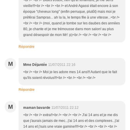
<br /> <br /> Blues trottoir, rien qu'à l'entendre, je me sens
vieille!!!<br /> <br /> <br /> et André Agassi était encore à son
époque "cheveux long" (enfin perruque, plutôt) mais moi je
préférai Sampras... ah la la, le temps file à une vitesse...<br />
<br /> <br /> (moi, quand je tombe sur les daubes des années
80, je chante et je me trémousse dans mon salon! au plus
grand désespoir de mon Mr! :p)<br /> <br /> <br /> <br />
Répondre
M
Mme Déjantée
11/07/2011 22:16
<br /> <br /> Moi je les adore mes 14 ans!!! Autant que le fait
qu'ils soient révolus!!!<br /> <br /> <br /> <br />
Répondre
M
maman bavarde
11/07/2011 22:12
<br /> <br /> extra!!<br /> <br /> <br /> J'ai 14 ans et je me dis
que j'aurais jamais de mec...j'ai 14 ans et des complexes...j'ai
14 ans et j'suis une vraie gamine!!!!<br /> <br /> <br /> <br />