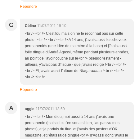
Répondre
C
Céline
11/07/2011 19:10
<br /> <br /> C'est fou mais on ne te reconnait pas sur cette
photo ! <br /> <br /> <br /> A 14 ans, j'avais aussi les cheveux
permanentés (une idée de ma mère à la base) et j'étais aussi
folle dingue d'André Agassi, même pendant plusieurs années,
au point de l'avoir couché sur le<br /> pseudo testament -
ailleurs, y'avait pas d'risque - que j'avais rédigé !<br /> <br />
<br /> Et j'avais aussi l'album de Niagaraaaaa !<br /> <br />
<br /> <br />
Répondre
A
aggie
11/07/2011 18:59
<br /> <br /> Mon dieu, moi aussi à 14 ans j'avais une
permanente (mais toi tu t'en sortais bien, t'as pas vu mes
photos), et je portais du fluo, et j'avais des posters d'OK
magazine, et j'étais raide dingue<br /> d'Agassi dont j'avais le