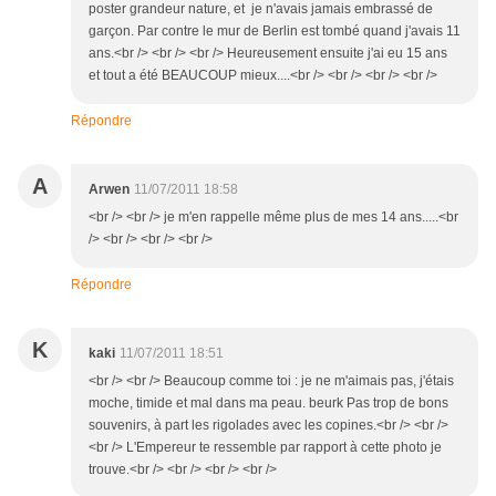
poster grandeur nature, et je n'avais jamais embrassé de
garçon. Par contre le mur de Berlin est tombé quand j'avais 11
ans.<br /> <br /> <br /> Heureusement ensuite j'ai eu 15 ans
et tout a été BEAUCOUP mieux....<br /> <br /> <br /> <br />
Répondre
A
Arwen
11/07/2011 18:58
<br /> <br /> je m'en rappelle même plus de mes 14 ans.....<br
/> <br /> <br /> <br />
Répondre
K
kaki
11/07/2011 18:51
<br /> <br /> Beaucoup comme toi : je ne m'aimais pas, j'étais
moche, timide et mal dans ma peau. beurk Pas trop de bons
souvenirs, à part les rigolades avec les copines.<br /> <br />
<br /> L'Empereur te ressemble par rapport à cette photo je
trouve.<br /> <br /> <br /> <br />