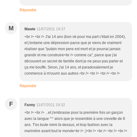
Répondre
M
Mawie
11/07/2011 19:37
<br /> <br /> J'ai 14 ans (bon ok pour ma part c'était en 2004),
et j'entame une dépression parce que je viens de vraiment
réaliser que "putain mon pere est mort et je pourrai jamais
grandir et me construire<br /> comme ca", parce que j'ai
découvert un secret de famille dont je ne peux pas parler et
ça me bouffe. Sinon, j'ai 14 ans, et paradoxalement je
commence à m'ouvrir aux autres.<br /> <br /> <br /> <br />
Répondre
F
Fanny
11/07/2011 19:32
<br /> <br /> ...et j'embrasse pour la première fois un garçon
avec la langue ^^ alors que je ressemble à une crevette de 8
ans. T'es toute mimi là-dessus, et trop fashion avec la
marinière avant tout le monde<br /> ;)<br /> <br /> <br /> <br />