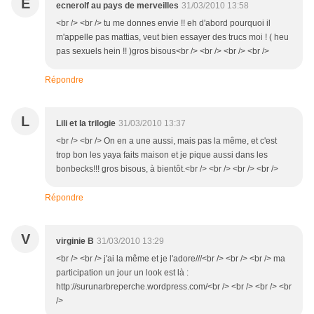
E
ecnerolf au pays de merveilles
31/03/2010 13:58
<br /> <br /> tu me donnes envie !! eh d'abord pourquoi il
m'appelle pas mattias, veut bien essayer des trucs moi ! ( heu
pas sexuels hein !! )gros bisous<br /> <br /> <br /> <br />
Répondre
L
Lili et la trilogie
31/03/2010 13:37
<br /> <br /> On en a une aussi, mais pas la même, et c'est
trop bon les yaya faits maison et je pique aussi dans les
bonbecks!!! gros bisous, à bientôt.<br /> <br /> <br /> <br />
Répondre
V
virginie B
31/03/2010 13:29
<br /> <br /> j'ai la même et je l'adore///<br /> <br /> <br /> ma
participation un jour un look est là :
http://surunarbreperche.wordpress.com/<br /> <br /> <br /> <br
/>