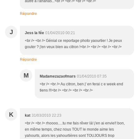
autre à l'ananas...<br /> <br /> <br /> <br />
Répondre
J
Jess la fée
01/04/2010 00:21
<br /> <br /> Génial ce reportage photo yaourtier ! Je peux
gouter ? j'en veux bien au citron !<br /> <br /> <br /> <br />
Répondre
M
Madamezazaofmars
01/04/2010 07:35
<br /> <br /> Au citron, ben j' en ferai c e week end
tiens !!!<br /> <br /> <br /> <br />
K
kat
31/03/2010 22:23
<br /> <br /> rhoooo.....tu me fais rêver là! j'en ai envie!! bon,
en même temps, chez nous TOUT le monde aime les
yahourts, alors les yahourtières sont TOUJOURS trop