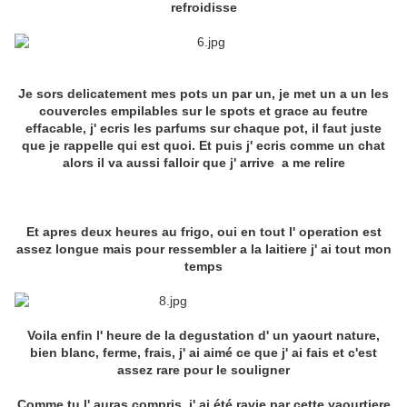
refroidisse
Je sors delicatement mes pots un par un, je met un a un les
couvercles empilables sur le spots et grace au feutre
effacable, j' ecris les parfums sur chaque pot, il faut juste
que je rappelle qui est quoi. Et puis j' ecris comme un chat
alors il va aussi falloir que j' arrive a me relire
Et apres deux heures au frigo, oui en tout l' operation est
assez longue mais pour ressembler a la laitiere j' ai tout mon
temps
Voila enfin l' heure de la degustation d' un yaourt nature,
bien blanc, ferme, frais, j' ai aimé ce que j' ai fais et c'est
assez rare pour le souligner
Comme tu l' auras compris, j' ai été ravie par cette yaourtiere