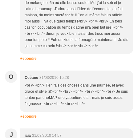
de mélange et 6h où elle bosse seule ! Moi j'ai la seb et je
l'aime beaucoup .J'adore aussi l'idée de l'économie, du fait
maison, du moins sucré<br /> !! J'en ai même fait un article
moi aussi il ya quelques temps !<br /> <br /> <br /> En tous
cas ton occupation du temps gagné m'a bien fait rire !<br />
<br /> <br /> Sinon je veux bien tester des trucs moi aussi
pour ton pote !! Euh on zieute la fromagère maintenant.. Je dis
ça comme ça hein !<br /> <br /> <br /> <br />
Répondre
O
Océane
31/03/2010 15:28
<br /> <br /> T'en fais des choses dans une journée, et avec
grâce et style :)))<br /> <br /> <br /> <br /> <br /> <br /> Je suis
tentée par uneMAP, une yaourtière etc... mais je suis assez
feignasse...<br /> <br /> <br /> <br />
Répondre
J
jaja
31/03/2010 14:57