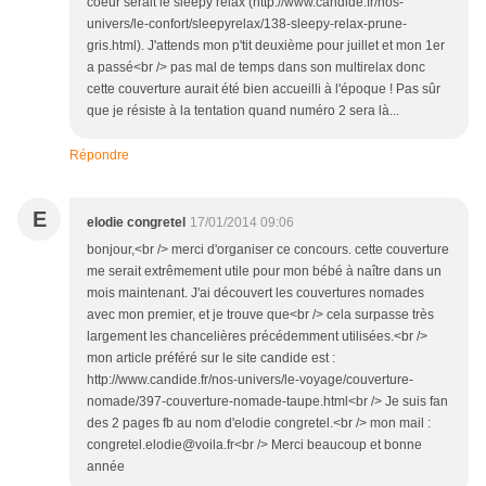
coeur serait le sleepy relax (http://www.candide.fr/nos-
univers/le-confort/sleepyrelax/138-sleepy-relax-prune-
gris.html). J'attends mon p'tit deuxième pour juillet et mon 1er
a passé<br /> pas mal de temps dans son multirelax donc
cette couverture aurait été bien accueilli à l'époque ! Pas sûr
que je résiste à la tentation quand numéro 2 sera là...
Répondre
E
elodie congretel
17/01/2014 09:06
bonjour,<br /> merci d'organiser ce concours. cette couverture
me serait extrêmement utile pour mon bébé à naître dans un
mois maintenant. J'ai découvert les couvertures nomades
avec mon premier, et je trouve que<br /> cela surpasse très
largement les chancelières précédemment utilisées.<br />
mon article préféré sur le site candide est :
http://www.candide.fr/nos-univers/le-voyage/couverture-
nomade/397-couverture-nomade-taupe.html<br /> Je suis fan
des 2 pages fb au nom d'elodie congretel.<br /> mon mail :
congretel.elodie@voila.fr<br /> Merci beaucoup et bonne
année