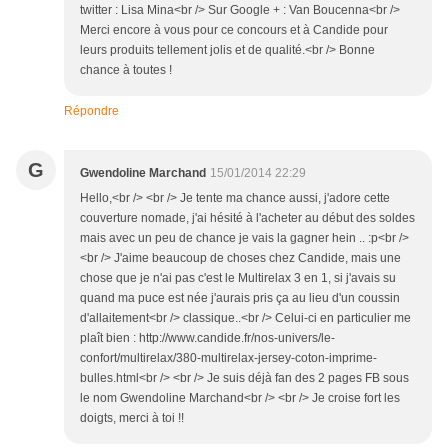
twitter : Lisa Mina<br /> Sur Google + : Van Boucenna<br />
Merci encore à vous pour ce concours et à Candide pour
leurs produits tellement jolis et de qualité.<br /> Bonne
chance à toutes !
Répondre
G
Gwendoline Marchand
15/01/2014 22:29
Hello,<br /> <br /> Je tente ma chance aussi, j'adore cette
couverture nomade, j'ai hésité à l'acheter au début des soldes
mais avec un peu de chance je vais la gagner hein .. :p<br />
<br /> J'aime beaucoup de choses chez Candide, mais une
chose que je n'ai pas c'est le Multirelax 3 en 1, si j'avais su
quand ma puce est née j'aurais pris ça au lieu d'un coussin
d'allaitement<br /> classique..<br /> Celui-ci en particulier me
plaît bien : http://www.candide.fr/nos-univers/le-
confort/multirelax/380-multirelax-jersey-coton-imprime-
bulles.html<br /> <br /> Je suis déjà fan des 2 pages FB sous
le nom Gwendoline Marchand<br /> <br /> Je croise fort les
doigts, merci à toi !!