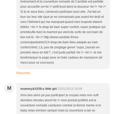
événement et la couverture nomade de Candide est parfaite
pour accueillir un<br /> petit bout dans la douceur.<br /> <br />
Si tu le veux bien, j'aimerais participer pour elle. J'ai fait un
tour sur leur site (que je ne connaissais pas avant ton test) et
voici l'élément qui me manquait quand mes loupiots étaient
bébés :<br /> le drap de bain super confort, super pratique qui
emmitoufle bien le marmot qui vient de sortir de son bain (le
lien est là :<br /> http://www.candide.fr/nos-
univers/pediatrie/214-drap-de-bain-bleu-adapte-au-mat-
confort.html). Là, pas de jonglage genre "oups, j'aurais en
prendre deux en fait !", c'est juste parfait.<br /> <br /> Je me
bookmarque la page pour un futur cadeau de naissance (et
merci pour ce concours).
Répondre
M
mummy&#039;s little girl
22/01/2014 20:09
rhoo ben alors jai pas participer! je croyais mais non ouff
dernière minutes alors!<br /> mon porduit préféré est la
couverture nomade candyzen comme la tienne meme si le
baby relax est bien sympa! mais la couverture a lair so