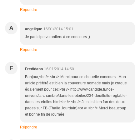
Répondre
A
angelique
16/01/2014 15:01
Je participe volontiers à ce concours ;)
Répondre
F
Fredidann
16/01/2014 14:50
Bonjour,<br /> <br /> Merci pour ce chouette concours...Mon
article préféré est bien la couverture nomade mais je craque
également pour ceci<br /> http://www.candide.fr/nos-
univers/la-chambre/dans-les-etoiles/234-douillette-reglable-
dans-les-etoiles.html<br /> <br /> Je suis bien fan des deux
pages sur FB (Thalie Jourdain)<br /> <br /> Merci beaucoup
et bonne fin de journée.
Répondre