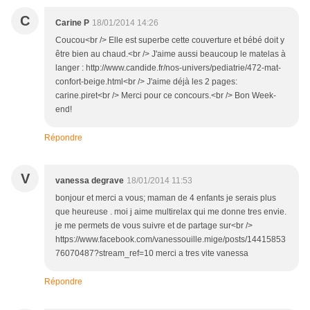
C
Carine P
18/01/2014 14:26
Coucou<br /> Elle est superbe cette couverture et bébé doit y
être bien au chaud.<br /> J'aime aussi beaucoup le matelas à
langer : http://www.candide.fr/nos-univers/pediatrie/472-mat-
confort-beige.html<br /> J'aime déjà les 2 pages:
carine.piret<br /> Merci pour ce concours.<br /> Bon Week-
end!
Répondre
V
vanessa degrave
18/01/2014 11:53
bonjour et merci a vous; maman de 4 enfants je serais plus
que heureuse . moi j aime multirelax qui me donne tres envie.
je me permets de vous suivre et de partage sur<br />
https://www.facebook.com/vanessouille.mige/posts/14415853
76070487?stream_ref=10 merci a tres vite vanessa
Répondre