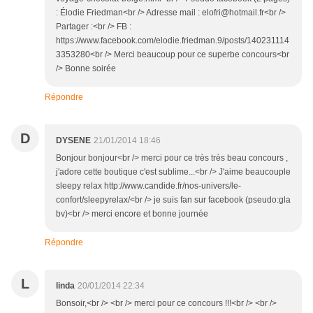
: Élodie Friedman<br /> Adresse mail : elofri@hotmail.fr<br />
Partager :<br /> FB :
https://www.facebook.com/elodie.friedman.9/posts/140231114
3353280<br /> Merci beaucoup pour ce superbe concours<br
/> Bonne soirée
Répondre
D
DYSENE
21/01/2014 18:46
Bonjour bonjour<br /> merci pour ce très très beau concours ,
j'adore cette boutique c'est sublime...<br /> J'aime beaucouple
sleepy relax http://www.candide.fr/nos-univers/le-
confort/sleepyrelax/<br /> je suis fan sur facebook (pseudo:gla
bv)<br /> merci encore et bonne journée
Répondre
L
linda
20/01/2014 22:34
Bonsoir,<br /> <br /> merci pour ce concours !!!<br /> <br />