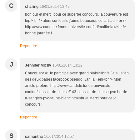
C
charing
16/01/2014 13:42
bonjour et merci pour ce superbe concours, la couverture est
top !<br /> alors sur le site j'aime beaucoup cet article :<br />
http://www.candide.fr/nos-univers/le-confort/multirelax/<br />
bonne journée !
Répondre
J
Jennifer Michy
16/01/2014 13:22
Coucou<br /> Je participe avec grand plaisir<br /> Je suis fan
des deux pages facebook pseudo: Jahlia Feni<br /> Mon
article préféré: http://www.candide.fr/nos-univers/le-
confort/coussin-de-chaise/143-coussin-de-chaise-pvc-borde-
a-sangles-pvc-taupe-blanc.html<br /> Merci pour ce joli
concours!
Répondre
S
samantha
16/01/2014 12:57