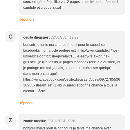
cooconing!<br /> je like vos 2 pages et ton twitter<br /> merci
candide et croque zaza!
Répondre
C
cecile dieusaert
22/01/2014 19:29
bonsoir, je tente ma chance (merci pour le rappel sur
facebook). mon article préféré est : http://www.candide.fr/nos-
univers/le-confort/sleepyrelax/138-sleepy-relax-prune-
gris.html. je like les<br /> pages facebook (cecile dieusaert) et
je partage (on sait jamais, ça pourrait intéresser quelqu'un
dans mon entourage) :
https://www.facebook.com/cecile.dieusaert/posts/6972785536
38955?stream_ref=1.<br /> merci et bonne chance à tous. à
bientôt. Cécile.
Répondre
Z
zootie mookie
22/01/2014 19:26
bonjour merci pour le concours je tente ma chance avec