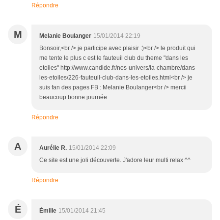
Répondre
M
Melanie Boulanger
15/01/2014 22:19
Bonsoir,<br /> je participe avec plaisir :)<br /> le produit qui
me tente le plus c est le fauteuil club du theme "dans les
etoiles" http://www.candide.fr/nos-univers/la-chambre/dans-
les-etoiles/226-fauteuil-club-dans-les-etoiles.html<br /> je
suis fan des pages FB : Melanie Boulanger<br /> mercii
beaucoup bonne journée
Répondre
A
Aurélie R.
15/01/2014 22:09
Ce site est une joli découverte. J'adore leur multi relax ^^
Répondre
É
Émilie
15/01/2014 21:45