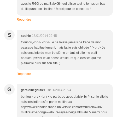
avec le RGO de ma BabyGirl qui glisse tout le temps en bas
du lit quand on l'incline ! Merci pour ce concours !
Répondre
S
sophie
18/01/2014 22:45
Coucou,<br /> <br /> Je ne laisse jamais de trace de mon
passage habituellement, mais là, je suis obligée ^^<br /> Je
suis enceinte de mon troisième enfant; et elle me plait
beaucoup!!!<br /> Je pense d'ailleurs que c'est ce qui me
plairait le plus sur son site ;)
Répondre
G
geraldinegautier
18/01/2014 21:24
bonjour<br /> <br /> je participe avec plaisir<br /> sur le site je
suis très intéressée par le multirelax:
http://www.candide.fr/nos-univers/le-confort/multirelax/382-
multirelax-eponge-velours-rayee-beige.html<br /> merci pour