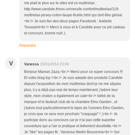
me plait le plus sur le sites est ce multirelax :
http://www.candide.fr/nos-univers/le-confort/multirelax/119-
multirelax-jersey-coton-taupe-ficelle.html qui doit être génial.
<br /> Je suis fan des deux pages Facebook : Isabelle
Toussaint<br /> Merci à vous et à Candide pour ce joli cadeau
et concours, bonne nuit ;)
Répondre
V
Vanessa
15/01/2014 23:04
Bonjour Maman Zaza,<br /> Merci pour ce super concours !!!
Et votre blog top !<br /> Je suis adepte des produits Candide
depuis l'acquisition de mon multirelax dont je ne me sépare
plus, il y a déjà pas mal de temps maintenant, j'adore leur
style, mon chaton a également un cale<br /> bébé de la
marque et le fauteuil club de la chambre Etno Garden , et
j'adore tout particulièrement le tapis de l'univers Etno Garden,
je crois que ce sera mon prochain "craquage" ! ;)<br /> Je
participe donc au concours car je n'ai pas cette superbe
couverture qui a l'air si pratique et tellement douillette.<br />
Je "like" les pages fb : Vanessa Martin Boucenna<br /> Sur