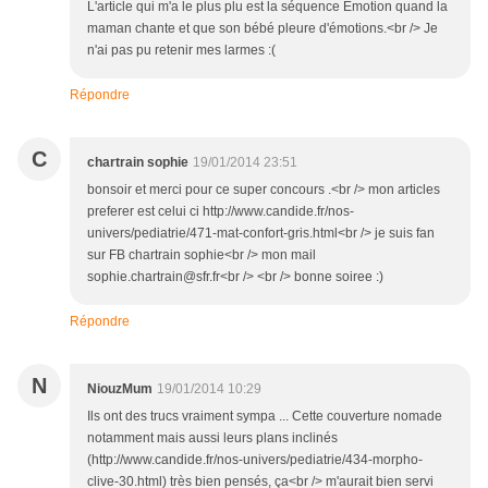
L'article qui m'a le plus plu est la séquence Emotion quand la
maman chante et que son bébé pleure d'émotions.<br /> Je
n'ai pas pu retenir mes larmes :(
Répondre
C
chartrain sophie
19/01/2014 23:51
bonsoir et merci pour ce super concours .<br /> mon articles
preferer est celui ci http://www.candide.fr/nos-
univers/pediatrie/471-mat-confort-gris.html<br /> je suis fan
sur FB chartrain sophie<br /> mon mail
sophie.chartrain@sfr.fr<br /> <br /> bonne soiree :)
Répondre
N
NiouzMum
19/01/2014 10:29
Ils ont des trucs vraiment sympa ... Cette couverture nomade
notamment mais aussi leurs plans inclinés
(http://www.candide.fr/nos-univers/pediatrie/434-morpho-
clive-30.html) très bien pensés, ça<br /> m'aurait bien servi