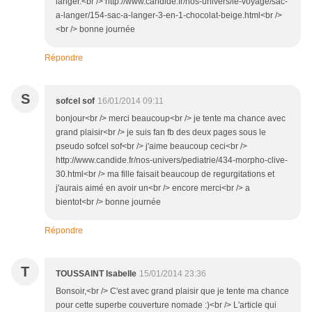
langer.<br /> http://www.candide.fr/nos-univers/le-voyage/sac-
a-langer/154-sac-a-langer-3-en-1-chocolat-beige.html<br />
<br /> bonne journée
Répondre
S
sofcel sof
16/01/2014 09:11
bonjour<br /> merci beaucoup<br /> je tente ma chance avec
grand plaisir<br /> je suis fan fb des deux pages sous le
pseudo sofcel sof<br /> j'aime beaucoup ceci<br />
http://www.candide.fr/nos-univers/pediatrie/434-morpho-clive-
30.html<br /> ma fille faisait beaucoup de regurgitations et
j'aurais aimé en avoir un<br /> encore merci<br /> a
bientot<br /> bonne journée
Répondre
T
TOUSSAINT Isabelle
15/01/2014 23:36
Bonsoir,<br /> C'est avec grand plaisir que je tente ma chance
pour cette superbe couverture nomade :)<br /> L'article qui