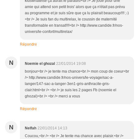
kidswhatelse ça aurait le paradis!<br /> Je joue pour une
amie qui attend son petit trois' alors que ça n'était pas prévu
au programme et je suis sûre que ça lu plairait beaucoup!!!! ;-)
<br /> Je suis fan du multirelax, le coussin de maternité
transformable en transat!!!!<br /> http://www.candide.fr/nos-
univers/le-confort/multirelax/
Répondre
N
Noemie el ghozal
22/01/2014 19:08
bonjour<br /> je tente ma chance<br /> mon coup de coeur<br
/> http://www.candide.fr/nos-univers/le-voyage/sac-a-
langer/147-sac-a-langer-3en1-gris-anthracite-gris-
clair.html<br /> <br /> je suis les 2 pages Fb (noemie el
ghozal)<br /> <br /> merci a vous
Répondre
N
Nelfah
22/01/2014 14:13
Coucou,<br /> <br /> Je tente ma chance avec plaisir.<br />