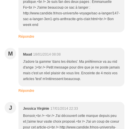
pratique.<br /> Je suis fan des deux pages : Emmanuelle
Fo<br /> J'aime beaucoup ce sac à langer :
http://www.candide.fr/nos-univers/le-voyage/sac-a-langer/147-
sac-a-langer-3en1-gris-anthracite-gris-clair.html<br /> Bon
week end
Répondre
M
Maud
18/01/2014 08:08
J'adore la gamme 'dans les étoiles'. Ma préférence va au nid
d'ange :)<br /> Petit message pour dire que je ne poste jamais
mais c'est un réel plaisir de vous lire. Enceinte de 4 mois vos
articles 'test' m'intéressent beaucoup.
Répondre
J
Jessica Virginie
17/01/2014 22:33
Bonsoir,<br /> <br /> J'ai découvert cette marque depuis peu
et j'aime leur vaste choix proposé.<br /> J'ai un coup de coeur
pour cet article-ci<br /> http://www.candide.fr/nos-univers/la-