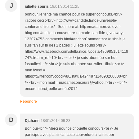
J
juliette souris
18/01/2014 11:25
bonjour, je tente ma chance pour ce super concours.<br />
j'adore ceci :<br /> http://www.candide.fr/nos-univers/le-
confort/multirelax/ - See more at: http://madamereve.over-
blog.com/article-la-couverture-nomade-candide-giveaway-
122074753-comments.html#anchorComment<br /> <br /> je
suis fan sur fb des 2 pages : juliette souris :<br />
https://www.facebook.com/stella.nice.7/posts/4869851514118
74?stream_ref=10<br /> <br /> je suis abonnée sur hc :
fasoulle<br /> <br /> je suis abonnée sur twiter : fibule<br />
mon tweet =
https://twitter.com/coocky80/status/424487114093260800<br
/> <br /> mon mail = madameconcours@yahoo.fr<br /> <br />
encore merci, belle année2014.
Répondre
D
Djahann
18/01/2014 09:23
Bonjour<br /> Merci pour ce chouette concours<br /> Je
participe avec plaisir car cette couverture a l'air super