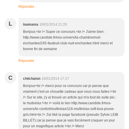
Répondre
L
loumama
16/01/2014 21:20
Bonjour,<br /> Super ce concours.<br /> J'aime bien :
http://www.candide.fr/nos-univers/la-chambre/nuit-
enchantee/245-fauteuil-club-nuit-enchantee.html merci et
bonne fin de semaine
Répondre
C
chtichaton
16/01/2014 17:17
Bonjour<br /> merci pour ce concours car je pense que
vraiment c'est un chouette cadeau que vous nous faites !<br
/> Sur le site, j'y ai trouvé un article qui m'a tout de suite plu :
le mutirelax !<br /> voilà le lien http://www.candide.fr/nos-
univers/le-confort/multirelax/116-multirelax-soft-boa-prune-
gris.html<br /> J'ai liké la page facebook (pseudo Sylvie LEIB
BILLET) car je pense que je vais forcément craquer un jour
pour un magnifique article !<br /> Merci