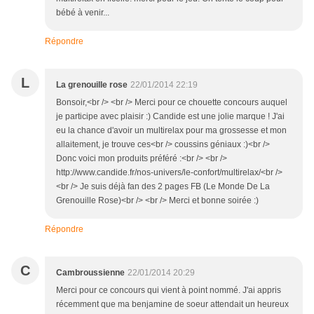
bébé à venir...
Répondre
L
La grenouille rose
22/01/2014 22:19
Bonsoir,<br /> <br /> Merci pour ce chouette concours auquel
je participe avec plaisir :) Candide est une jolie marque ! J'ai
eu la chance d'avoir un multirelax pour ma grossesse et mon
allaitement, je trouve ces<br /> coussins géniaux :)<br />
Donc voici mon produits préféré :<br /> <br />
http://www.candide.fr/nos-univers/le-confort/multirelax/<br />
<br /> Je suis déjà fan des 2 pages FB (Le Monde De La
Grenouille Rose)<br /> <br /> Merci et bonne soirée :)
Répondre
C
Cambroussienne
22/01/2014 20:29
Merci pour ce concours qui vient à point nommé. J'ai appris
récemment que ma benjamine de soeur attendait un heureux