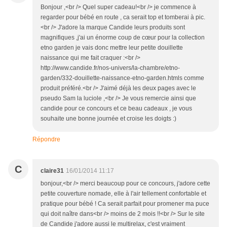
Bonjour ,<br /> Quel super cadeau!<br /> je commence à
regarder pour bébé en route , ca serait top et tomberai à pic.
<br /> J'adore la marque Candide leurs produits sont
magnifiques ,j'ai un énorme coup de cœur pour la collection
etno garden je vais donc mettre leur petite douillette
naissance qui me fait craquer :<br />
http://www.candide.fr/nos-univers/la-chambre/etno-
garden/332-douillette-naissance-etno-garden.htmls comme
produit préféré.<br /> J'aimé déjà les deux pages avec le
pseudo Sam la luciole ,<br /> Je vous remercie ainsi que
candide pour ce concours et ce beau cadeaux , je vous
souhaite une bonne journée et croise les doigts :)
Répondre
C
claire31
16/01/2014 11:17
bonjour,<br /> merci beaucoup pour ce concours, j'adore cette
petite couverture nomade, elle à l'air tellement confortable et
pratique pour bébé ! Ca serait parfait pour promener ma puce
qui doit naître dans<br /> moins de 2 mois !!<br /> Sur le site
de Candide j'adore aussi le multirelax, c'est vraiment