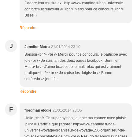
J’adore leur multirelax : http://www.candide.fr/nos-univers/le-
confort/multirelax/<br /> <br /> Merci pour ce concours.<br />
Bises ;)
Répondre
J
Jennifer Metra
21/01/2014 23:10
Bonsoir<br /> <br /> Mercii pour ce concours, je participe avec
joie<br /> Je suis fan des deux pages facebook : Jennifer
Metra<br /> J'aime beaucoup le multirelax qui est vraiment
pratique<br /> <br /> Je croise les doigts<br /> Bonne
soirée<br /> jennifer
Répondre
F
friedman elodie
21/01/2014 23:05
Hello ,<br /> Oh super sympa, je tente ma chance avec plaisir
:p<br /> L'article que j'adore : http://www.candide.fr/nos-
univers/le-voyage/organiseur-de-voyage/156-organiseur-de-
voyage-chocolat-beige.html<br /> Pseudo facebook (2 pages)