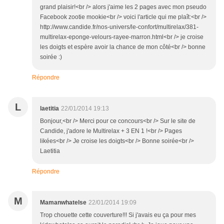
grand plaisir!<br /> alors j'aime les 2 pages avec mon pseudo
Facebook zootie mookie<br /> voici l'article qui me plaît:<br />
http://www.candide.fr/nos-univers/le-confort/multirelax/381-
multirelax-eponge-velours-rayee-marron.html<br /> je croise
les doigts et espère avoir la chance de mon côté<br /> bonne
soirée :)
Répondre
L
laetitia
22/01/2014 19:13
Bonjour,<br /> Merci pour ce concours<br /> Sur le site de
Candide, j'adore le Multirelax + 3 EN 1 !<br /> Pages
likées<br /> Je croise les doigts<br /> Bonne soirée<br />
Laetitia
Répondre
M
Mamanwhatelse
22/01/2014 19:09
Trop chouette cette couverture!!! Si j'avais eu ça pour mes