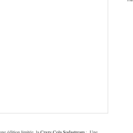
ne édition limitée, la
Crazy Cola Sodastream
: Une