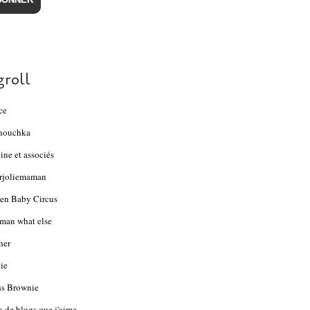
groll
ce
nouchka
ine et associés
rjoliemaman
en Baby Circus
an what else
her
ie
s Brownie
s de blogs que j'aime...