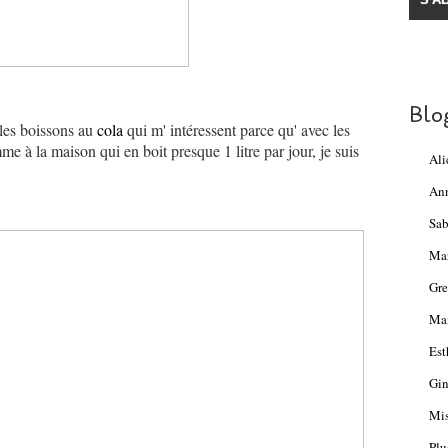
Blo
 les boissons au
cola
qui m' intéressent parce qu' avec les
 à la maison qui en boit presque 1 litre par jour, je suis
Ali
An
Sab
Ma
Gre
Mam
Est
Gin
Mis
Plu