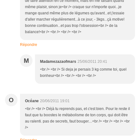
de faire attention en ce moment, mais en me faisant quand
même plaisir, sinon je<br /> craque sur n'importe quoi...je
mange quand même plus de légumes qu'avant...et j'essaie
d'aller marcher régulièrement...à ce jour, - 3kgs...çà motive!
bonne continuation...et pas trop l'obsession<br /> de la
balance!<br /> <br /> <br /> <br />
Répondre
M
Madamezazaofmars
25/06/2011 20:41
<br /> <br /> Si deja je persais 3 kg comme toi, quel
bonheur<br /> <br /> <br /> <br />
O
Océane
20/06/2011 19:01
<br /> <br /> Déjà tu reprends pas, et c'est bien. Pour le reste il
faut que tu boostes le métabolisme de ton corps, qui doit être
au ralenti. pas de secrets, faut bouger....<br /> <br /> <br /> <br
/>