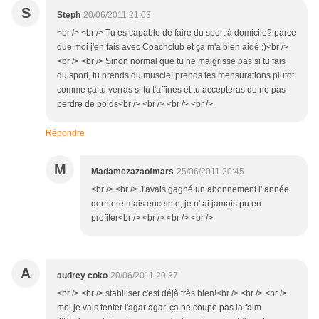
S
Steph
20/06/2011 21:03
<br /> <br /> Tu es capable de faire du sport à domicile? parce
que moi j'en fais avec Coachclub et ça m'a bien aidé ;)<br />
<br /> <br /> Sinon normal que tu ne maigrisse pas si tu fais
du sport, tu prends du muscle! prends tes mensurations plutot
comme ça tu verras si tu t'affines et tu accepteras de ne pas
perdre de poids<br /> <br /> <br /> <br />
Répondre
M
Madamezazaofmars
25/06/2011 20:45
<br /> <br /> J'avais gagné un abonnement l' année
derniere mais enceinte, je n' ai jamais pu en
profiter<br /> <br /> <br /> <br />
A
audrey coko
20/06/2011 20:37
<br /> <br /> stabiliser c'est déjà très bien!<br /> <br /> <br />
moi je vais tenter l'agar agar. ça ne coupe pas la faim