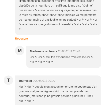
littéralement et puis manger c'est trop important (je suis une
obsédée de la nourriture et il suffit que je me dise "régime"
pur avoir<br /> envie de tout ce à quoi je ne pense même pas
le reste du temps)<br /> <br /> <br /> mais ça va me permettre
de manger moins et pas tout le temps surtout!!<br /> <br /> <br
/> je te dirai ce que ça donne si tu veux!<br /> <br /> <br /> <br
/>
Répondre
M
Madamezazaofmars
25/06/2011 20:44
<br /> <br /> Oui ton expérience m' interesse<br />
<br /> <br /> <br />
T
Tournicoti
20/06/2011 20:00
<br /> <br /> depuis mon accouchement, je ne bouge pas d'un
gramme malgré un régime strict... je ne comprends pas
pourquoi, mais bon je ne grossis pas non plus!!<br /> <br />
<br /> <br />