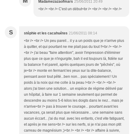
M
Madamezazaofmars
25/06/2011 20:49
<br /> <br /> C'est un début<br /> <br /> <br /> <br />
S
stéphie et les cacahuètes
21/06/2011 08:14
<br /> <br /> Un peu pareil... il y a un poids que je n'arrive plus
à quitter, et qui pourtant ne me plait pas du tout !!<br /> <br />
<br /> j'ai beau "faire attention", avoir l'impression d'éliminer
plus que ce que je n'ingurgite, bah il est toujours là, fidèle sur
la balance !! et pareil, après quelques jours de "pêchés", où
je<br /> monte en fermant les yeux sur la dite-balance,
pensant avoir tout pêté...ben non... pas spécialement ! Un
poids à la noix qui me colle à la peau !<br /> <br /> <br />
alors j'ai bien une solution... un espèce de régime délivré par
un hôpital, à faire sur 1 semaine seulement qui permet de
descendre au moins 5-6 kilos les doigts dans le nez... mais je
n'arrive<br /> pas à trouver le courage... pourtant avant les
vacances, ça serait plus que nécessaire... une semaine sans
aucun éccart... j'ai du mal. avec les enfants, c'est vite fatiguant,
et après je me sens<br /> sur les nerfs, si je n'ai pas mon ptit
carreau de magnésium ;)<br /> <br /> <br /> affaire à suivre,