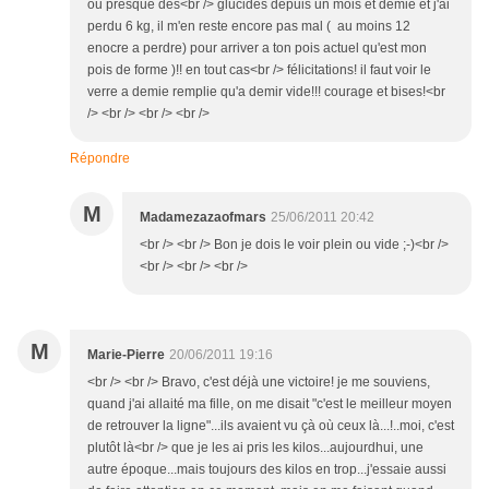
ou presque des<br /> glucides depuis un mois et demie et j'ai
perdu 6 kg, il m'en reste encore pas mal ( au moins 12
enocre a perdre) pour arriver a ton pois actuel qu'est mon
pois de forme )!! en tout cas<br /> félicitations! il faut voir le
verre a demie remplie qu'a demir vide!!! courage et bises!<br
/> <br /> <br /> <br />
Répondre
M
Madamezazaofmars
25/06/2011 20:42
<br /> <br /> Bon je dois le voir plein ou vide ;-)<br />
<br /> <br /> <br />
M
Marie-Pierre
20/06/2011 19:16
<br /> <br /> Bravo, c'est déjà une victoire! je me souviens,
quand j'ai allaité ma fille, on me disait "c'est le meilleur moyen
de retrouver la ligne"...ils avaient vu çà où ceux là...!..moi, c'est
plutôt là<br /> que je les ai pris les kilos...aujourdhui, une
autre époque...mais toujours des kilos en trop...j'essaie aussi