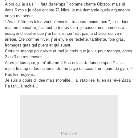
Alors oui je sais " il faut du temps " comme chante Obispo, mais si
dans 6 mois je pèse encore 71 kilos, je me demande quels arguments
on va me servir
" Avec l' été tes kilos vont s' envoler, tu auras moins faim ", c'est bien
mal me connaître, j' ai tout le temps faim, je passe mes journées a
essayer d' oublier que j' ai faim, et cen' est pas la chaleur qui va m'
arrêter. Eté comme hiver, j' ai envie de raclette, tartiflette, foie gras,
fromages gras qui puent et qui suent.
Certains mange pour vivre et moi je crois que je vis pour manger, apres
2 ou 3 autres choses.
Alors je fais quoi, je m' affame ? Pas envie. Je fais du sport ? J' ai
repris le step et les haltères. Je me paye un coach, un cours de gym, ?
Pas les moyens.
Je suis a cours d' idée mais moralité, j' ai stabilisé, tu en as rêvé Zaza
l' a fait...à moitié...
Publicité