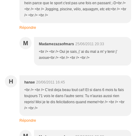
hein parce que le sport c'est pas une fois en passant ;-D<br />
<br /> <br /> Jogging, piscine, vélo, aquagym, etc etc<br /> <br
/> <br /> <br />
Répondre
M
Madamezazaofmars
25/06/2011 20:33
<br /> <br /> Oui je sais, j' ai du mal a m' y tenir j'
avoue<br /> <br /> <br /> <br />
H
hanae
20/06/2011 16:45
<br /> <br /> C'est deja beau tout ca!! Et si dans 6 mois tu fais
toujours 71 vois le dans l'autre sens: Tu n'auras aussi rien
repris! Moi je te dis felicitations quand meme!<br /> <br /> <br
/> <br />
Répondre