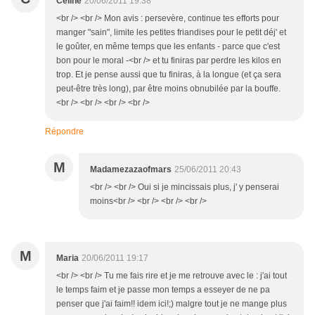
Céline
20/06/2011 19:38
<br /> <br /> Mon avis : persevère, continue tes efforts pour
manger "sain", limite les petites friandises pour le petit déj' et
le goûter, en même temps que les enfants - parce que c'est
bon pour le moral -<br /> et tu finiras par perdre les kilos en
trop. Et je pense aussi que tu finiras, à la longue (et ça sera
peut-être très long), par être moins obnubilée par la bouffe.
<br /> <br /> <br /> <br />
Répondre
M
Madamezazaofmars
25/06/2011 20:43
<br /> <br /> Oui si je mincissais plus, j' y penserai
moins<br /> <br /> <br /> <br />
M
Maria
20/06/2011 19:17
<br /> <br /> Tu me fais rire et je me retrouve avec le : j'ai tout
le temps faim et je passe mon temps a esseyer de ne pa
penser que j'ai faim!! idem ici!;) malgre tout je ne mange plus