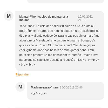
M
Maman@home, blog de maman à la
20/06/2011
maison
21:13
<br /> <br /> Il existe des paliers tu dois en être là alors oui
c'est déprimant parec que rien ne bouge mais c'est là qu'il faut
être plus vigilante et désolée zaza tu vas pas aimer mais faut
aider ton<br /> métabolisme un peu feignant et bouger, y'a
que ça à faire. Coach Club t'aimais pas? C'est bine ça pas
cher, @home donc pas besoin de faire garder bébé. Et tu
peux bien prendre 45 mn dans la<br /> journée... mais bravo
parce que se stabiliser c'est déjà le succès miss !<br /> <br />
<br /> <br />
Répondre
M
Madamezazaofmars
25/06/2011 20:46
<br /> <br />