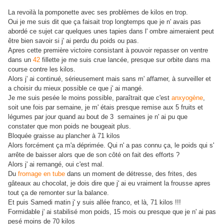
La revoilà la pomponette avec ses problèmes de kilos en trop.
Oui je me suis dit que ça faisait trop longtemps que je n' avais pas
abordé ce sujet car quelques unes tapies dans l' ombre aimeraient peut
être bien savoir si j' ai perdu du poids ou pas.
Apres cette première victoire consistant à pouvoir repasser on ventre
dans un
42
fillette je me suis crue lancée, presque sur orbite dans ma
course contre les kilos.
Alors j' ai continué, sérieusement mais sans m' affamer, à surveiller et
a choisir du mieux possible ce que j' ai mangé.
Je me suis pesée le moins possible, paraîtrait que c'est
anxyogène
,
soit une fois par semaine, je m' étais presque remise aux 5 fruits et
légumes par jour quand au bout de 3 semaines je n' ai pu que
constater que mon poids ne bougeait plus.
Bloquée graisse au plancher à 71 kilos
Alors forcément ça m'a déprimée. Qui n' a pas connu ça, le poids qui s'
arrête de baisser alors que de son côté on fait des efforts ?
Alors j' ai remangé, oui c'est mal.
,
Du
fromage en tube
dans un moment de détresse
des frites, des
gâteaux au chocolat, je dois dire que j' ai eu vraiment la frousse apres
tout ça de remonter sur la balance.
Et puis Samedi matin j' y suis allée franco, et là, 71 kilos !!!
Formidable j' ai stabilisé mon poids, 15 mois ou presque que je n' ai pas
pesé moins de 70 kilos