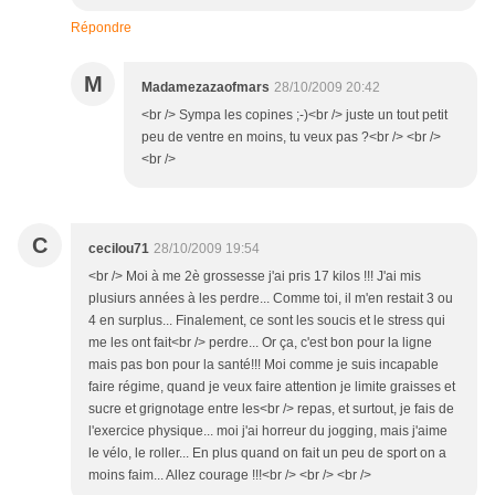
Répondre
M
Madamezazaofmars
28/10/2009 20:42
<br /> Sympa les copines ;-)<br /> juste un tout petit
peu de ventre en moins, tu veux pas ?<br /> <br />
<br />
C
cecilou71
28/10/2009 19:54
<br /> Moi à me 2è grossesse j'ai pris 17 kilos !!! J'ai mis
plusiurs années à les perdre... Comme toi, il m'en restait 3 ou
4 en surplus... Finalement, ce sont les soucis et le stress qui
me les ont fait<br /> perdre... Or ça, c'est bon pour la ligne
mais pas bon pour la santé!!! Moi comme je suis incapable
faire régime, quand je veux faire attention je limite graisses et
sucre et grignotage entre les<br /> repas, et surtout, je fais de
l'exercice physique... moi j'ai horreur du jogging, mais j'aime
le vélo, le roller... En plus quand on fait un peu de sport on a
moins faim... Allez courage !!!<br /> <br /> <br />