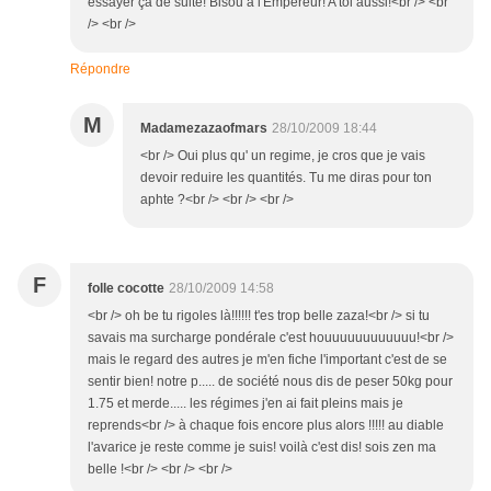
essayer ça de suite! Bisou à l'Empereur! A toi aussi!<br /> <br
/> <br />
Répondre
M
Madamezazaofmars
28/10/2009 18:44
<br /> Oui plus qu' un regime, je cros que je vais
devoir reduire les quantités. Tu me diras pour ton
aphte ?<br /> <br /> <br />
F
folle cocotte
28/10/2009 14:58
<br /> oh be tu rigoles là!!!!!! t'es trop belle zaza!<br /> si tu
savais ma surcharge pondérale c'est houuuuuuuuuuuu!<br />
mais le regard des autres je m'en fiche l'important c'est de se
sentir bien! notre p..... de société nous dis de peser 50kg pour
1.75 et merde..... les régimes j'en ai fait pleins mais je
reprends<br /> à chaque fois encore plus alors !!!!! au diable
l'avarice je reste comme je suis! voilà c'est dis! sois zen ma
belle !<br /> <br /> <br />