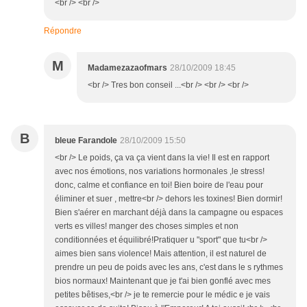
<br /> <br />
Répondre
M
Madamezazaofmars
28/10/2009 18:45
<br /> Tres bon conseil ...<br /> <br /> <br />
B
bleue Farandole
28/10/2009 15:50
<br /> Le poids, ça va ça vient dans la vie! Il est en rapport
avec nos émotions, nos variations hormonales ,le stress!
donc, calme et confiance en toi! Bien boire de l'eau pour
éliminer et suer , mettre<br /> dehors les toxines! Bien dormir!
Bien s'aérer en marchant déjà dans la campagne ou espaces
verts es villes! manger des choses simples et non
conditionnées et équilibré!Pratiquer u "sport" que tu<br />
aimes bien sans violence! Mais attention, il est naturel de
prendre un peu de poids avec les ans, c'est dans le s rythmes
bios normaux! Maintenant que je t'ai bien gonflé avec mes
petites bêtises,<br /> je te remercie pour le médic e je vais