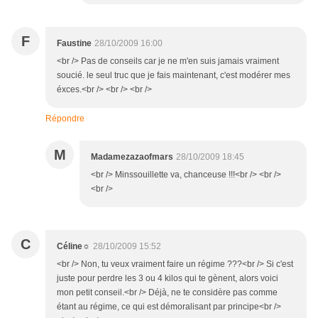
F
Faustine
28/10/2009 16:00
<br /> Pas de conseils car je ne m'en suis jamais vraiment
soucié. le seul truc que je fais maintenant, c'est modérer mes
éxces.<br /> <br /> <br />
Répondre
M
Madamezazaofmars
28/10/2009 18:45
<br /> Minssouillette va, chanceuse !!!<br /> <br />
<br />
C
Céline☼
28/10/2009 15:52
<br /> Non, tu veux vraiment faire un régime ???<br /> Si c'est
juste pour perdre les 3 ou 4 kilos qui te gènent, alors voici
mon petit conseil.<br /> Déjà, ne te considère pas comme
étant au régime, ce qui est démoralisant par principe<br />