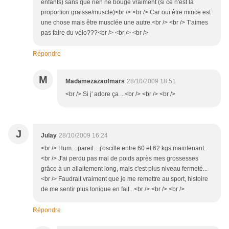
enfants) sans que rien ne bouge vraiment (si ce n'est la
proportion graisse/muscle)<br /> <br /> Car oui être mince est
une chose mais être musclée une autre.<br /> <br /> T'aimes
pas faire du vélo???<br /> <br /> <br />
Répondre
M
Madamezazaofmars
28/10/2009 18:51
<br /> Si j' adore ça ...<br /> <br /> <br />
J
Julay
28/10/2009 16:24
<br /> Hum... pareil... j'oscille entre 60 et 62 kgs maintenant.
<br /> J'ai perdu pas mal de poids après mes grossesses
grâce à un allaitement long, mais c'est plus niveau fermeté...
<br /> Faudrait vraiment que je me remettre au sport, histoire
de me sentir plus tonique en fait...<br /> <br /> <br />
Répondre