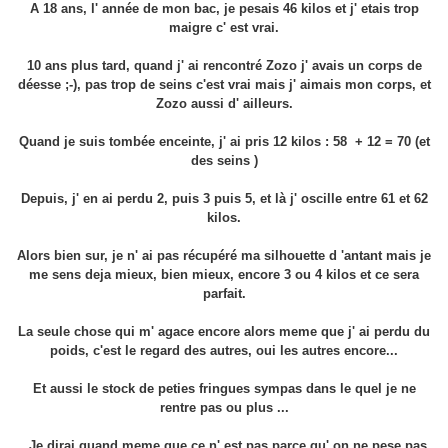
A 1
8
ans
, l' année
de mon bac, je p
esais 46 kilos et j' etais tro
p
maigre c' est vrai.
10 ans plus tard, quand j' ai rencontré Zozo j' avais un corps de
déesse ;-), pas trop de seins c'est vrai mais j' aimais mon corps, et
Zozo aussi d' ailleurs.
Quand je suis tombée enceinte, j' ai pris 12 kilos : 58 + 12 = 70 (et
des seins )
Depuis, j' en ai perdu 2, puis 3 puis 5, et là j' oscille entre 61 et 62
kilos.
Alors bien sur, je n' ai pas récupéré ma silhouette d 'antant mais je
me sens deja mieux, bien mieux, encore 3 ou 4 kilos et ce sera
parfait.
La seule chose qui m' agace encore alors m
eme que j' ai perdu du
poids, c'est le regard des autres, oui les au
tres encore...
Et aussi le stock de peties fringues sympas dans le quel je ne
rentre pas ou plus ...
Je dirai quand meme que ce n' est pas parce qu' on ne pese pas