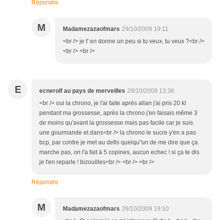
Répondre
M
Madamezazaofmars
29/10/2009 19:11
<br /> je t' en donne un peu si tu veux, tu veux ?<br />
<br /> <br />
E
ecnerolf au pays de merveilles
29/10/2009 13:36
<br /> oui la chrono, je l'ai faite après allan j'ai pris 20 kl
pendant ma grossesse, après la chrono j'en faisais même 3
de moins qu'avant la grossesse mais pas facile car je suis
une gourmande et dans<br /> la chrono le sucre y'en a pas
bcp, par contre je met au defis quelqu"un de me dire que ça
marche pas, on l'a fait à 5 copines, aucun echec ! si ça te dis
je t'en reparle ! bizouilles<br /> <br /> <br />
Répondre
M
Madamezazaofmars
29/10/2009 19:10