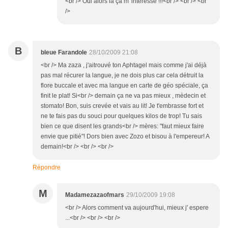
<br /> Oui alors la ça m' interesse !!!<br /> <br /> <br
/>
B
bleue Farandole
28/10/2009 21:08
<br /> Ma zaza , j'aitrouvé ton Aphtagel mais comme j'ai déjà
pas mal récurer la langue, je ne dois plus car cela détruit la
flore buccale et avec ma langue en carte de géo spéciale, ça
finit le plat! Si<br /> demain ça ne va pas mieux , mèdecin et
stomato! Bon, suis crevée et vais au lit! Je t'embrasse fort et
ne te fais pas du souci pour quelques kilos de trop! Tu sais
bien ce que disent les grands<br /> mères: "faut mieux faire
envie que pitié"! Dors bien avec Zozo et bisou à l'empereur! A
demain!<br /> <br /> <br />
Répondre
M
Madamezazaofmars
29/10/2009 19:08
<br /> Alors comment va aujourd'hui, mieux j' espere
...<br /> <br /> <br />