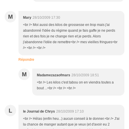
M
Mary
28/10/2009 17:30
<br /> Moi aussi des kilos de grossesse en trop mais j'ai
abandonné l'idée du régime quand je fais gaffe je ne perds
rien et des fois je ne change rien et je perds. Alors
j'abandonne l'idée de remettre<br /> mes vieilles fringues<br
/> <br /> <br />
Répondre
M
Madamezazaofmars
28/10/2009 18:51
<br /> Les kilos c'est tabou on en viendra toutes a
bout ...<br /> <br /> <br />
L
le Journal de Chrys
28/10/2009 17:10
<br /> Hélas (enfin heu...) aucun conseil à te donner.<br /> J'ai
la chance de manger autant que je veux (et d'avoir eu 2