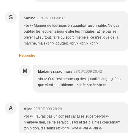
S
Sabine
28/10/2009 20:37
<br /> Manger de tout mais en quantité raisonnable. Ne pas
oublier les féculents pour éviter les fringales. Et ne pas se
priver ! Et surtout, faire du sport (même si ce n'est que de la
marche, mais<br /> bouger).<br /> <br /> <br />
Répondre
M
Madamezazaofmars
28/10/2009 20:42
<br /> Oui c'est beaucoup des quantités ingurgitées
que vient le probleme ...<br /> <br /> <br />
A
Alice
28/10/2009 20:29
<br /> T'auras pas un conseil car tu es superbe!<br />
N'enlève rien, ce ne serait plus toi et tes plaintes concernant
ton bidon, tes seins etc<br /> ;)<br /> <br /> <br />