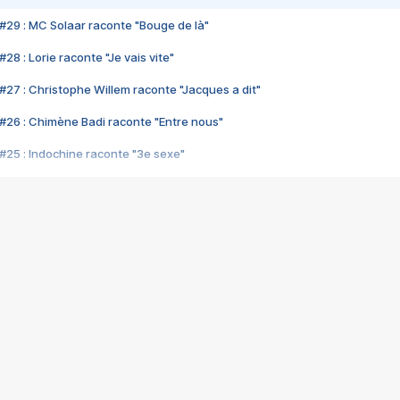
#29 : MC Solaar raconte "Bouge de là"
28 : Lorie raconte "Je vais vite"
#27 : Christophe Willem raconte "Jacques a dit"
#26 : Chimène Badi raconte "Entre nous"
#25 : Indochine raconte "3e sexe"
#24 : Zaho raconte "C'est chelou"
#23 : Patrick Bruel raconte "Au café des délices"
#22 : Kyo raconte "Le chemin"
#21 : Nolwenn Leroy raconte "Cassé"
#20 : Patrick Hernandez raconte "Born to be alive"
#19 : Lorie raconte "Près de moi"
#18 : Michael Jones raconte "A nos actes manqués" (avec Jean-Jacque