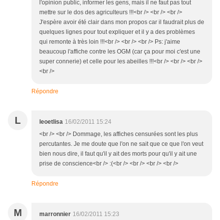
l'opinion public, informer les gens, mais il ne faut pas tout
mettre sur le dos des agriculteurs !!!<br /> <br /> <br />
J'espère avoir été clair dans mon propos car il faudrait plus de
quelques lignes pour tout expliquer et il y a des problèmes
qui remonte à très loin !!!<br /> <br /> <br /> Ps: j'aime
beaucoup l'affiche contre les OGM (car ça pour moi c'est une
super connerie) et celle pour les abeilles !!!<br /> <br /> <br />
<br />
Répondre
L
leoetlisa
16/02/2011 15:24
<br /> <br /> Dommage, les affiches censurées sont les plus
percutantes. Je me doute que l'on ne sait que ce que l'on veut
bien nous dire, il faut qu'il y ait des morts pour qu'il y ait une
prise de conscience<br /> :(<br /> <br /> <br /> <br />
Répondre
M
marronnier
16/02/2011 15:23