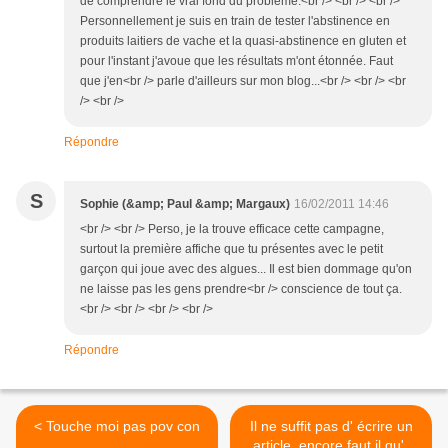
de comprendre le vrai fond du problème.<br /> <br /> <br />
Personnellement je suis en train de tester l'abstinence en
produits laitiers de vache et la quasi-abstinence en gluten et
pour l'instant j'avoue que les résultats m'ont étonnée. Faut
que j'en<br /> parle d'ailleurs sur mon blog...<br /> <br /> <br
/> <br />
Répondre
S
Sophie (&amp; Paul &amp; Margaux)
16/02/2011 14:46
<br /> <br /> Perso, je la trouve efficace cette campagne,
surtout la première affiche que tu présentes avec le petit
garçon qui joue avec des algues... Il est bien dommage qu'on
ne laisse pas les gens prendre<br /> conscience de tout ça.
<br /> <br /> <br /> <br />
Répondre
< Touche moi pas pov con
Il ne suffit pas d' écrire un
article, encore faut il qu'il