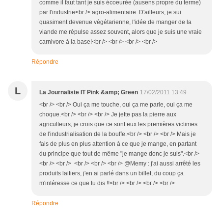
comme il faut tant je suis écoeurée (ausens propre du terme)
par l'industrie<br /> agro-alimentaire. D'ailleurs, je sui
quasiment devenue végétarienne, l'idée de manger de la
viande me répulse assez souvent, alors que je suis une vraie
carnivore à la base!<br /> <br /> <br /> <br />
Répondre
L
La Journaliste IT Pink &amp; Green
17/02/2011 13:49
<br /> <br /> Oui ça me touche, oui ça me parle, oui ça me
choque.<br /> <br /> <br /> Je jette pas la pierre aux
agriculteurs, je crois que ce sont eux les premières victimes
de l'industrialisation de la bouffe.<br /> <br /> <br /> Mais je
fais de plus en plus attention à ce que je mange, en partant
du principe que tout de même "je mange donc je suis".<br />
<br /> <br /> <br /> <br /> <br /> @Memy : j'ai aussi arrêté les
produits laitiers, j'en ai parlé dans un billet, du coup ça
m'intéresse ce que tu dis !!<br /> <br /> <br /> <br />
Répondre