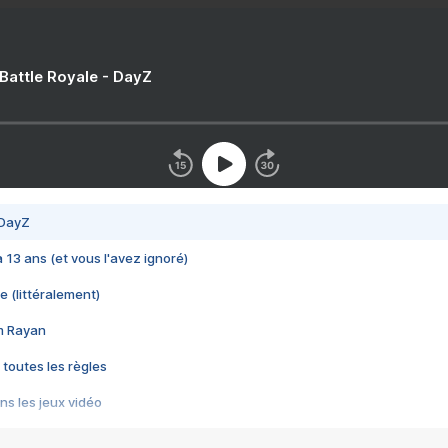
 Battle Royale - DayZ
 DayZ
 a 13 ans (et vous l'avez ignoré)
e (littéralement)
im Rayan
 toutes les règles
s les jeux vidéo
us choquant de Rockstar ? - Le scandale BULLY