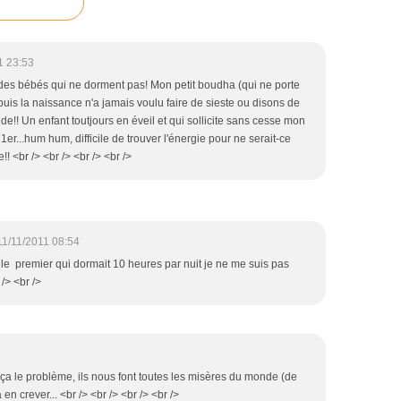
1 23:53
ub des bébés qui ne dorment pas! Mon petit boudha (qui ne porte
is la naissance n'a jamais voulu faire de sieste ou disons de
de!! Un enfant toutjours en éveil et qui sollicite sans cesse mon
u 1er...hum hum, difficile de trouver l'énergie pour ne serait-ce
! <br /> <br /> <br /> <br />
11/11/2011 08:54
 le premier qui dormait 10 heures par nuit je ne me suis pas
/> <br />
n ça le problème, ils nous font toutes les misères du monde (de
en crever... <br /> <br /> <br /> <br />