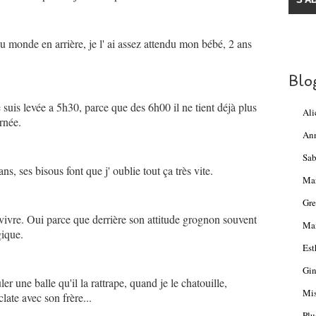
au monde en arrière, je l' ai assez attendu mon bébé, 2 ans
Blo
suis levée a 5h30, parce que des 6h00 il ne tient déjà plus
Ali
rnée.
An
Sab
, ses bisous font que j' oublie tout ça très vite.
Ma
Gre
 vivre. Oui parce que derrière son attitude grognon souvent
Mam
gique.
Est
Gin
er une balle qu'il la rattrape, quand je le chatouille,
Mis
late avec son frère...
Plu