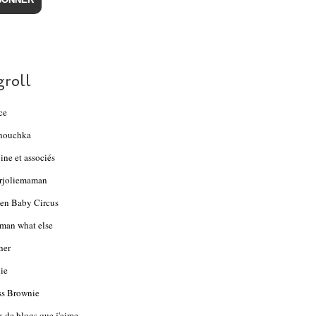
groll
ce
nouchka
ine et associés
rjoliemaman
en Baby Circus
an what else
her
ie
s Brownie
s de blogs que j'aime...