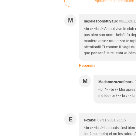
Ajouter un commentaire
M
mgielesbonstuyaux
09/11/201
<br /> <br /> Ah oui vive le cl
pas bien son nom...héhéhé) depu
manière assez rare et<br /> rapi
attention!!! Et comme il s'agit d
que penser à faire le<br /> 2ème!
Répondre
M
Madamezazaofmars
<br /> <br /> Moi apres
méfiée<br /> <br /> <br 
E
e-zabel
09/11/2011 21:15
<br /> <br /> ba ouais c'est bie
l'enfance hein) et on les adore à 