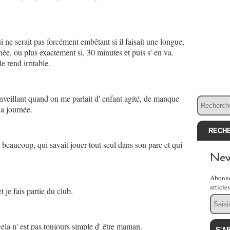
 ne serait pas forcément embêtant si il faisait une longue,
née, ou plus exactement si, 30 minutes et puis s' en va.
le rend irritable.
enveillant quand on me parlait d' enfant agité, de manque
a journée.
 beaucoup, qui savait jouer tout seul dans son parc et qui
New
Abonne
article
t je fais partie du club.
Email
ela n' est pas toujours simple d' être maman.