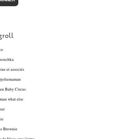
groll
ce
nouchka
ine et associés
rjoliemaman
en Baby Circus
an what else
her
ie
s Brownie
s de blogs que j'aime...