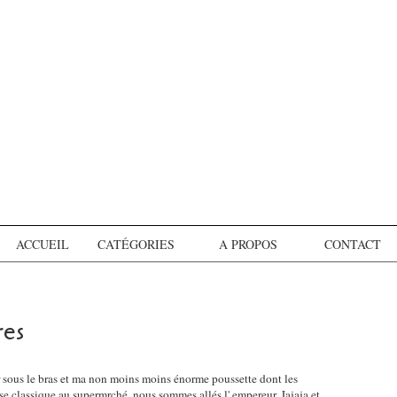
ACCUEIL
CATÉGORIES
A PROPOS
CONTACT
res
r sous le bras et ma non moins moins énorme poussette dont les
se classique au supermrché, nous sommes allés l' empereur, Jajaja et