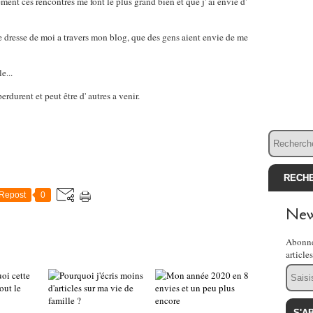
ent ces rencontres me font le plus grand bien et que j' ai envie d'
je dresse de moi a travers mon blog, que des gens aient envie de me
e...
perdurent et peut être d' autres a venir.
Repost
0
New
Abonne
article
Email