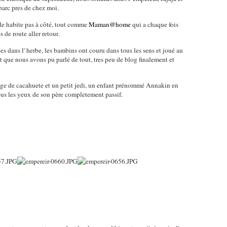
parc pres de chez moi.
lle habite pas à côté, tout comme
Maman@home
qui a chaque fois
s de route aller retour
.
es dans l' herbe, les bambins ont couru dans tous les sens et joué au
t que nous avons pu parlé de tout, tres peu de blog finalement et
illage de cacahuete et un petit jedi, un enfant prénommé Annakin en
r sous les yeux de son père completement passif.