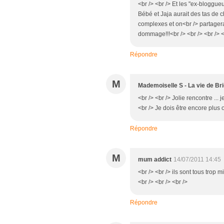
<br /> <br /> Et les "ex-bloggu
Bébé et Jaja aurait des tas de ch
complexes et on<br /> partagerai
dommage!!!<br /> <br /> <br /> <
Répondre
M
Mademoiselle S - La vie de Br
<br /> <br /> Jolie rencontre ... j
<br /> Je dois être encore plus ou
Répondre
M
mum addict
14/07/2011 14:45
<br /> <br /> ils sont tous trop mi
<br /> <br /> <br />
Répondre