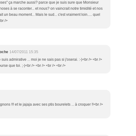
euses" ça marche aussi? parce que je suis sure que Monsieur
oses à se raconter... et nous? on vaincrait notre timidité et nos
t un beau moment... Mais le sud... c'est vraiment loin..... quel
br />
ioche
14/07/2011 15:35
e suis admirative ... moi je ne sais pas si j'oserai. :-)<br /> <br />
rse que toi. ;-)<br /> <br /> <br /> <br />
gnons !!! et le jajaja avec ses ptis bourelets ... à croquer !!<br />