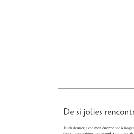
De si jolies rencont
Jeudi dernier, avec mon énorme sac à lange
deux roues arrières ne passent a aucune cais