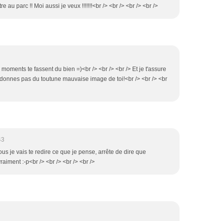
e au parc !! Moi aussi je veux !!!!!!!<br /> <br /> <br /> <br />
 moments te fassent du bien =)<br /> <br /> <br /> Et je t'assure
ne donnes pas du toutune mauvaise image de toi!<br /> <br /> <br
43
ous je vais te redire ce que je pense, arrête de dire que
aiment :-p<br /> <br /> <br /> <br />