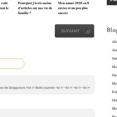
 cette
Pourquoi j'écris moins
Mon année 2020 en 8
tout le
d'articles sur ma vie de
envies et un peu plus
famille ?
encore
Blo
SUIVANT
Ali
An
Sab
Ma
Gre
Mam
es de bloggueurs !<br /> Belle journée.<br /> <br /> <br /> <br />
Est
Gin
Mis
Plu