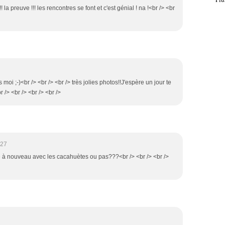
!! la preuve !!! les rencontres se font et c'est génial ! na !<br /> <br
 moi ;-)<br /> <br /> <br /> très jolies photos!!J'espère un jour te
 /> <br /> <br /> <br />
:27
sse à nouveau avec les cacahuètes ou pas???<br /> <br /> <br />