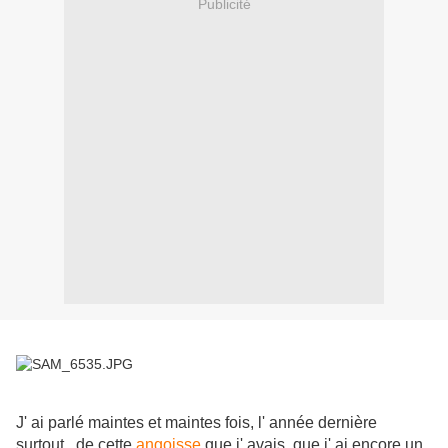
Publicité
J' ai parlé maintes et maintes fois, l' année dernière
surtout, de cette
angoisse
que j' avais, que j' ai encore un