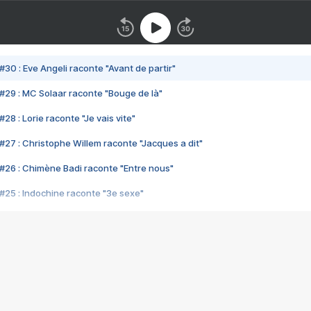
#30 : Eve Angeli raconte "Avant de partir"
#29 : MC Solaar raconte "Bouge de là"
28 : Lorie raconte "Je vais vite"
#27 : Christophe Willem raconte "Jacques a dit"
#26 : Chimène Badi raconte "Entre nous"
#25 : Indochine raconte "3e sexe"
#24 : Zaho raconte "C'est chelou"
#23 : Patrick Bruel raconte "Au café des délices"
#22 : Kyo raconte "Le chemin"
#21 : Nolwenn Leroy raconte "Cassé"