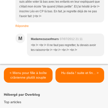
suis allée voter là bas avec les enfants en leur expliquant que
c'était mon école "de quand j'étais petite". Et j'ai hésité à<br />
inscrire Léo en CP là bas. En fait, je regrette déjà de ne pas
l'avoir fait :(<br />
Répondre
M
Madamezazaofmars
07/07/2012 21:11
<br /> <br /> Il ne faut pas regretter, tu devais avoir
tes raisons<br /> <br /> <br /> <br />
< Menu pour fille à boîte
Hu dada ! suite et fin... >
crânienne plutôt souple
Hébergé par Overblog
Top articles