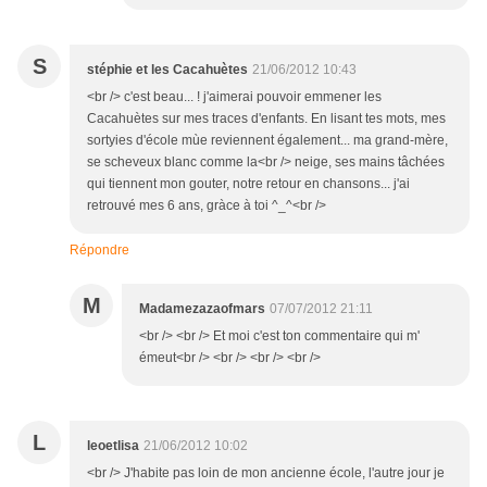
S
stéphie et les Cacahuètes
21/06/2012 10:43
<br /> c'est beau... ! j'aimerai pouvoir emmener les
Cacahuètes sur mes traces d'enfants. En lisant tes mots, mes
sortyies d'école mùe reviennent également... ma grand-mère,
se scheveux blanc comme la<br /> neige, ses mains tâchées
qui tiennent mon gouter, notre retour en chansons... j'ai
retrouvé mes 6 ans, gràce à toi ^_^<br />
Répondre
M
Madamezazaofmars
07/07/2012 21:11
<br /> <br /> Et moi c'est ton commentaire qui m'
émeut<br /> <br /> <br /> <br />
L
leoetlisa
21/06/2012 10:02
<br /> J'habite pas loin de mon ancienne école, l'autre jour je