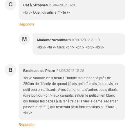
C
Cat à Strophes
21/06/2012 16:01
<br /> Quel joli article ^^<br />
Répondre
M
Madamezazaofmars
07/07/2012 21:10
<br /> <br /> Merci<br /> <br /> <br /> <br />
B
Brodeuse du Phare
21/06/2012 15:28
<br /> Aaaaah c'est beau ! J'habite maintenant à près de
250km de "l'école de quand j'étais petite", mais je le revis un
petit peu en te lisant... Avec Junior on a d'autres petits rituels
(dire bonjour<br /> aux canards, saluer le petit chien blanc
qui bouge les pattes à la fenêtre de la vieille dame, regarder
passer le train...) qui resteront peut-être les siens plus tard...
<br />
Répondre