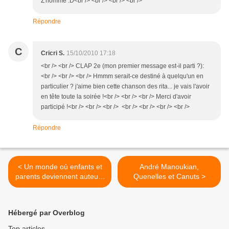
Z'homme :D<br /> <br /> <br /> <br />
Répondre
C
Cricri S.
15/10/2010 17:18
<br /> <br /> CLAP 2e (mon premier message est-il parti ?):
<br /> <br /> <br /> Hmmm serait-ce destiné à quelqu'un en
particulier ? j'aime bien cette chanson des rita... je vais l'avoir
en tête toute la soirée !<br /> <br /> <br /> Merci d'avoir
participé !<br /> <br /> <br /> <br /> <br /> <br /> <br />
Répondre
< Un monde où enfants et
André Manoukian,
parents deviennent auteurs
Quenelles et Canuts >
de leur propre décor avec
Decoloopio
Hébergé par Overblog
Top articles