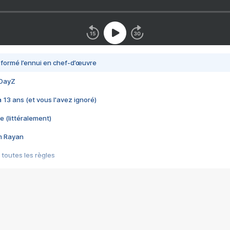
nsformé l’ennui en chef-d’œuvre
 DayZ
 a 13 ans (et vous l'avez ignoré)
e (littéralement)
im Rayan
 toutes les règles
s les jeux vidéo
us choquant de Rockstar ? - Le scandale BULLY
e plus moche de Steam
du RÊVE tourne au CAUCHEMAR