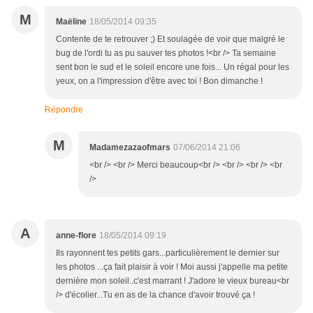
M
Maëline
18/05/2014 09:35
Contente de te retrouver ;) Et soulagée de voir que malgré le
bug de l'ordi tu as pu sauver tes photos !<br /> Ta semaine
sent bon le sud et le soleil encore une fois... Un régal pour les
yeux, on a l'impression d'être avec toi ! Bon dimanche !
Répondre
M
Madamezazaofmars
07/06/2014 21:06
<br /> <br /> Merci beaucoup<br /> <br /> <br /> <br
/>
A
anne-flore
18/05/2014 09:19
Ils rayonnent tes petits gars...particulièrement le dernier sur
les photos ...ça fait plaisir à voir ! Moi aussi j'appelle ma petite
dernière mon soleil..c'est marrant ! J'adore le vieux bureau<br
/> d'écolier...Tu en as de la chance d'avoir trouvé ça !