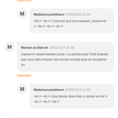
Répondre
M
Madamezazaofmars
07/06/2014 21:04
<br /> <br /> C'est vrai qu'il est craquant, j'avoue<br
/> <br /> <br /> <br />
M
Maman au Balcon
18/05/2014 21:59
J'adore le sweat maman poule ! La poisse pour l'ordi j'espère
que vous allez trouver une bonne occase pour en récupérer
un.
Répondre
M
Madamezazaofmars
07/06/2014 21:04
<br /> <br /> Une bonne âme m'en a donné un<br />
<br /> <br /> <br />