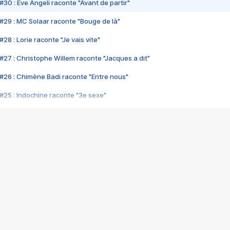
#30 : Eve Angeli raconte "Avant de partir"
#29 : MC Solaar raconte "Bouge de là"
28 : Lorie raconte "Je vais vite"
#27 : Christophe Willem raconte "Jacques a dit"
#26 : Chimène Badi raconte "Entre nous"
#25 : Indochine raconte "3e sexe"
#24 : Zaho raconte "C'est chelou"
#23 : Patrick Bruel raconte "Au café des délices"
#22 : Kyo raconte "Le chemin"
#21 : Nolwenn Leroy raconte "Cassé"
#20 : Patrick Hernandez raconte "Born to be alive"
#19 : Lorie raconte "Près de moi"
#18 : Michael Jones raconte "A nos actes manqués" (avec Jean-Jacque