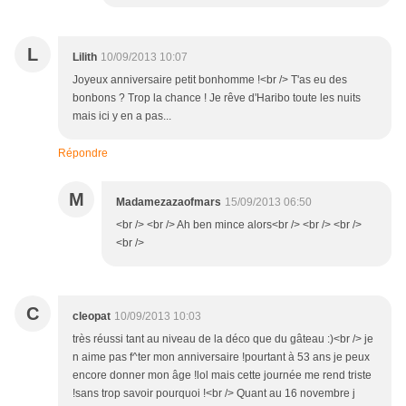
L
Lilith
10/09/2013 10:07
Joyeux anniversaire petit bonhomme !<br /> T'as eu des
bonbons ? Trop la chance ! Je rêve d'Haribo toute les nuits
mais ici y en a pas...
Répondre
M
Madamezazaofmars
15/09/2013 06:50
<br /> <br /> Ah ben mince alors<br /> <br /> <br />
<br />
C
cleopat
10/09/2013 10:03
très réussi tant au niveau de la déco que du gâteau :)<br /> je
n aime pas f^ter mon anniversaire !pourtant à 53 ans je peux
encore donner mon âge !lol mais cette journée me rend triste
!sans trop savoir pourquoi !<br /> Quant au 16 novembre j