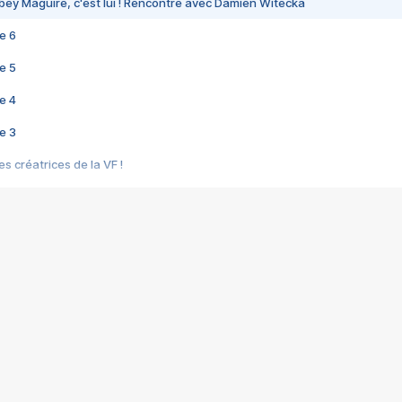
bey Maguire, c'est lui ! Rencontre avec Damien Witecka
e 6
e 5
e 4
e 3
s créatrices de la VF !
e 2
e 1
e Mektoub My Love arrive enfin ! Rencontre avec Shaïn Boumedine et Sal
i : après Toni en famille
elle réalise le bouleversant Dites lui que je l'aime
ais ! Rencontre autour de Vie privée de Rebecca Zlotowski
 de Marguerite, Grave... Rencontre avec Ella Rumpf