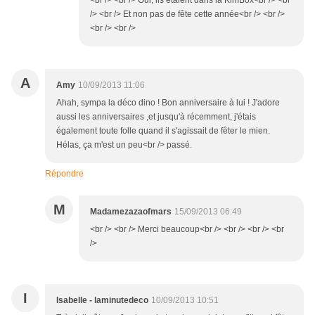
<br /> <br /> Oui, ils étaient dans la KimBox<br /> <br
/> <br /> Et non pas de fête cette année<br /> <br />
<br /> <br />
A
Amy
10/09/2013 11:06
Ahah, sympa la déco dino ! Bon anniversaire à lui ! J'adore
aussi les anniversaires ,et jusqu'à récemment, j'étais
également toute folle quand il s'agissait de fêter le mien.
Hélas, ça m'est un peu<br /> passé.
Répondre
M
Madamezazaofmars
15/09/2013 06:49
<br /> <br /> Merci beaucoup<br /> <br /> <br /> <br
/>
I
Isabelle - laminutedeco
10/09/2013 10:51