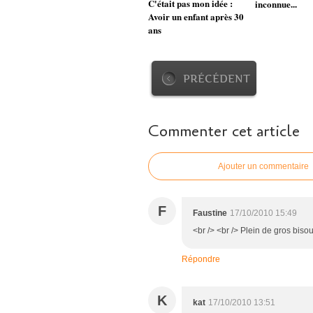
C'était pas mon idée :
inconnue...
Avoir un enfant après 30
ans
PRÉCÉDENT
Commenter cet article
Ajouter un commentaire
F
Faustine
17/10/2010 15:49
<br /> <br /> Plein de gros biso
Répondre
K
kat
17/10/2010 13:51