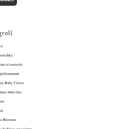
groll
ce
nouchka
ine et associés
rjoliemaman
en Baby Circus
an what else
her
ie
s Brownie
s de blogs que j'aime...