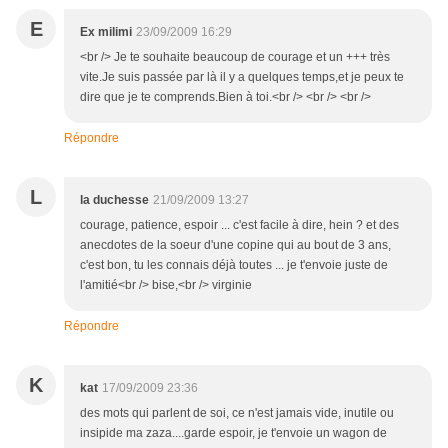
E
Ex milimi
23/09/2009 16:29
<br /> Je te souhaite beaucoup de courage et un +++ très
vite.Je suis passée par là il y a quelques temps,et je peux te
dire que je te comprends.Bien à toi.<br /> <br /> <br />
Répondre
L
la duchesse
21/09/2009 13:27
courage, patience, espoir ... c'est facile à dire, hein ? et des
anecdotes de la soeur d'une copine qui au bout de 3 ans,
c'est bon, tu les connais déjà toutes ... je t'envoie juste de
l'amitié<br /> bise,<br /> virginie
Répondre
K
kat
17/09/2009 23:36
des mots qui parlent de soi, ce n'est jamais vide, inutile ou
insipide ma zaza....garde espoir, je t'envoie un wagon de