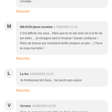
courage...
Répondre
M
M&#039;dame leontine
17/09/2009 11:18
C'est difficile ma zaza ...Mais que tu es dur avec toi à la fin de
ton billet ....Je t'imagine tant à l'inverse ! Garde confiance !
Plein de bisous qui consolent (enfin j'espere un peu ...) Tiens
le coup ma belle !
Répondre
L
La fee
16/09/2009 23:23
Je t'embrasse fort Zaza... Ne perds pas espoir.
Répondre
V
Victoire
16/09/2009 19:30