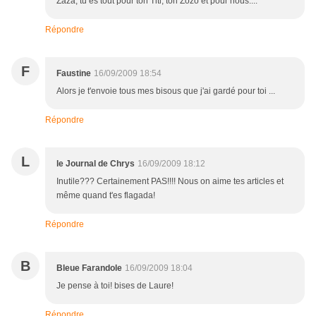
Zaza, tu es tout pour ton Titi, ton Zozo et pour nous....
Répondre
F
Faustine
16/09/2009 18:54
Alors je t'envoie tous mes bisous que j'ai gardé pour toi ...
Répondre
L
le Journal de Chrys
16/09/2009 18:12
Inutile??? Certainement PAS!!!! Nous on aime tes articles et
même quand t'es flagada!
Répondre
B
Bleue Farandole
16/09/2009 18:04
Je pense à toi! bises de Laure!
Répondre